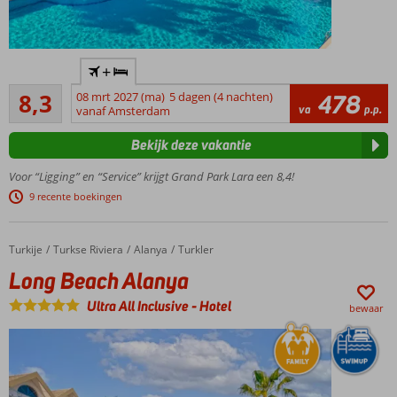
Hét
+
familiehotel
Zeer goed
in Lara
8,3
08 mrt 2027 (ma)
5 dagen (4 nachten)
478
1720
va
p.p.
voor de
vanaf Amsterdam
beoordelingen
beste prijs
Bekijk deze vakantie
Fantastisch
zandstrand
Voor “Ligging” en “Service” krijgt Grand Park Lara een 8,4!
met
9 recente boekingen
privégedeelte
Ruime
familiekamers
Turkije
Long Beach Alanya
Home
Turkse Riviera
Alanya
Turkler
(6 pers.) met
Long Beach Alanya
2
slaapkamers
Ultra All Inclusive
-
Hotel
bewaar
Spetterpret
met 4
waterglijbanen
Incl.
bitterballen