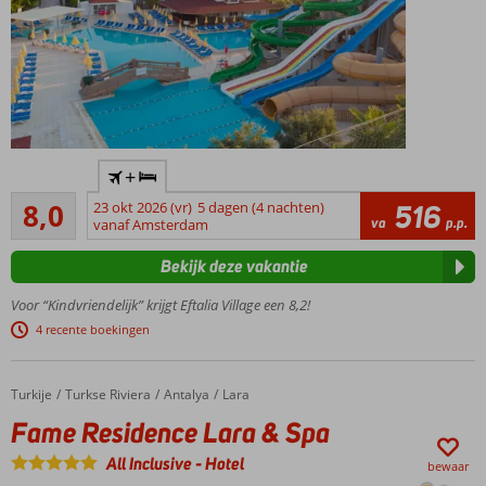
Familiehotel
+
met
Zeer goed
privéstrand,
8,0
23 okt 2026 (vr)
5 dagen (4 nachten)
516
196
va
p.p.
waterglijbanen
vanaf Amsterdam
beoordelingen
en fijne
Bekijk deze vakantie
(familie)kamers
Ruim
Voor “Kindvriendelijk” krijgt Eftalia Village een 8,2!
opgezet
4 recente boekingen
vakantiedorp
in het groen
met
Turkije
Fame Residence Lara & Spa
Home
Turkse Riviera
Antalya
Lara
laagbouw
Fame Residence Lara & Spa
Urenlang
zwemplezier
All Inclusive
-
Hotel
bewaar
en gave