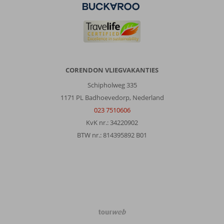
CORENDON VLIEGVAKANTIES
Schipholweg 335
1171 PL Badhoevedorp, Nederland
023 7510606
KvK nr.: 34220902
BTW nr.: 814395892 B01
TourWeb
©