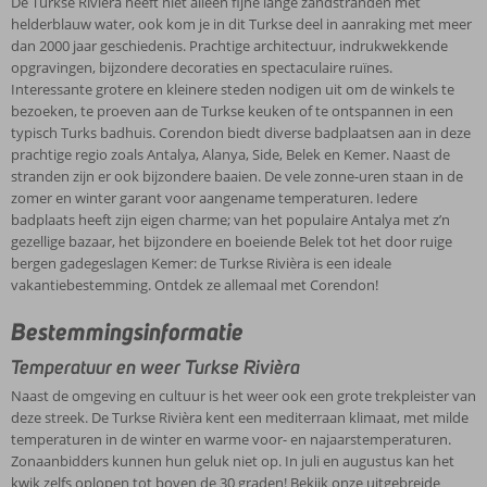
De Turkse Rivièra heeft niet alleen fijne lange zandstranden met
helderblauw water, ook kom je in dit Turkse deel in aanraking met meer
dan 2000 jaar geschiedenis. Prachtige architectuur, indrukwekkende
opgravingen, bijzondere decoraties en spectaculaire ruïnes.
Interessante grotere en kleinere steden nodigen uit om de winkels te
bezoeken, te proeven aan de Turkse keuken of te ontspannen in een
typisch Turks badhuis. Corendon biedt diverse badplaatsen aan in deze
prachtige regio zoals Antalya, Alanya, Side, Belek en Kemer. Naast de
stranden zijn er ook bijzondere baaien. De vele zonne-uren staan in de
zomer en winter garant voor aangename temperaturen. Iedere
badplaats heeft zijn eigen charme; van het populaire Antalya met z’n
gezellige bazaar, het bijzondere en boeiende Belek tot het door ruige
bergen gadegeslagen Kemer: de Turkse Rivièra is een ideale
vakantiebestemming. Ontdek ze allemaal met Corendon!
Bestemmingsinformatie
Temperatuur en weer Turkse Rivièra
Naast de omgeving en cultuur is het weer ook een grote trekpleister van
deze streek. De Turkse Rivièra kent een mediterraan klimaat, met milde
temperaturen in de winter en warme voor- en najaarstemperaturen.
Zonaanbidders kunnen hun geluk niet op. In juli en augustus kan het
kwik zelfs oplopen tot boven de 30 graden! Bekijk onze uitgebreide