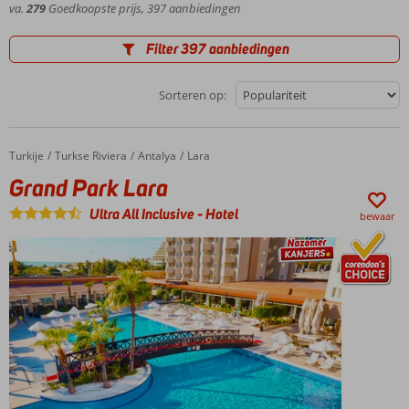
va.
279
Goedkoopste prijs, 397 aanbiedingen
Filter 397 aanbiedingen
Sorteren op:
Turkije
Grand Park Lara
Home
Turkse Riviera
Antalya
Lara
Grand Park Lara
Ultra All Inclusive
-
Hotel
bewaar