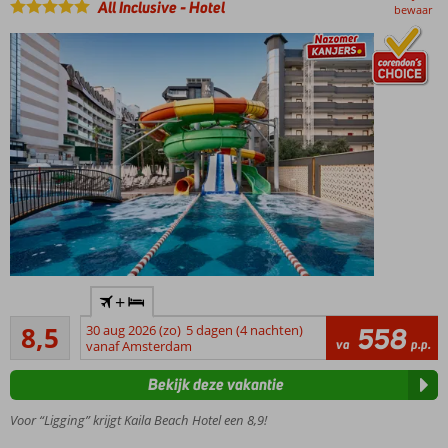
reuzenrad
All Inclusive
-
Hotel
bewaar
en
botsauto's?
Check!
Uitgebreid
Ultra All
Inclusive
genieten
Modern
+
familiehotel
Aanrader
met
8,5
30 aug 2026 (zo)
5 dagen (4 nachten)
558
284
va
p.p.
privéstrand,
vanaf Amsterdam
beoordelingen
nette
Bekijk deze vakantie
kamers en
zwembad
Voor “Ligging” krijgt Kaila Beach Hotel een 8,9!
met
glijbanen