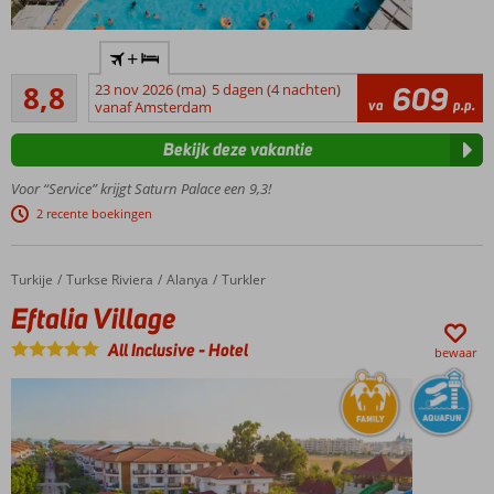
bad
Al
Gratis
+
jarenlang
shuttleservice
Aanrader
een
naar het
8,8
23 nov 2026 (ma)
5 dagen (4 nachten)
609
342
va
p.p.
topper in
vanaf Amsterdam
strand
beoordelingen
ons
Bekijk deze vakantie
aanbod
Privé
Voor “Service” krijgt Saturn Palace een 9,3!
zandstrand
2 recente boekingen
met pier?
Check!
Voor de kids:
Turkije
Eftalia Village
Home
Turkse Riviera
Alanya
Turkler
aquapark,
Eftalia Village
waterglijbanen,
miniclub
All Inclusive
-
Hotel
bewaar
Uitgebreid
animatieprogramma
Buffet met
thema en 2 à-la-
carterestaurants