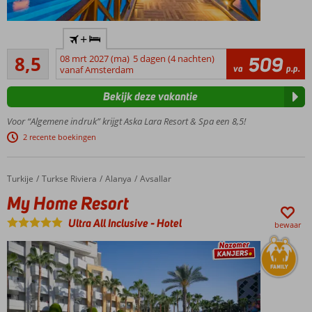
Club
Luxe 5-
+
sterrenhotel
Aanrader
met privé
8,5
08 mrt 2027 (ma)
5 dagen (4 nachten)
509
557
va
p.p.
zandstrand
vanaf Amsterdam
beoordelingen
Voor de
Bekijk deze vakantie
perfecte
familievakantie
Voor “Algemene indruk” krijgt Aska Lara Resort & Spa een 8,5!
Elke dag wat te
2 recente boekingen
doen; uitgebreid
animatieprogramma
Adventure
Turkije
My Home Resort
Home
Turkse Riviera
Alanya
Avsallar
Park &
My Home Resort
Wet 'N
Wild
Ultra All Inclusive
-
Hotel
bewaar
Aquapark
voor
ultiem
plezier!
Culinair
genieten in