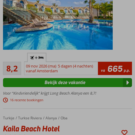
en
kroketten!
Fantastisch
+
en levendig
Zeer goed
familiehotel
8,2
09 nov 2026 (ma)
5 dagen (4 nachten)
665
643
va
p.p.
vanaf Amsterdam
Met
beoordelingen
privézandstrand
Bekijk deze vakantie
en pier
Luxe
Voor “Kindvriendelijk” krijgt Long Beach Alanya een 8,7!
kamers,
16 recente boekingen
villa's,
suites
en
Turkije
Kaila Beach Hotel
Home
Turkse Riviera
Alanya
Oba
chalets
Kaila Beach Hotel
Kermis met