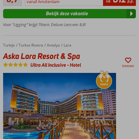
429
va
p.p.
ligging aan
vanaf Amsterdam
beoordelingen
het
Bekijk deze vakantie
privéstrand
en groot
Voor “Ligging” krijgt Titanic Deluxe Lara een 8,8!
aquapark
Jong én
oud
Turkije
Aska Lara Resort & Spa
Home
Turkse Riviera
Antalya
Lara
vermaakt
zich hier
Aska Lara Resort & Spa
prima
Ultra All Inclusive
-
Hotel
bewaar
Smullen
geblazen
door de
Ultra All
Inclusive
formule
Al jaren zeer
geliefd onder
Nederlanders
Met de
grootste
Kids