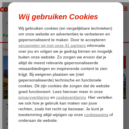
Pakketgarantie
Turkije
Home
Turkse Riviera
279
va
p.p.
Turkse Riviera
Langs de zuidkust van Turkije ligt de schitterende Turkse Rivièra,
waar je werkelijk van een fantastische en zonovergoten vakantie