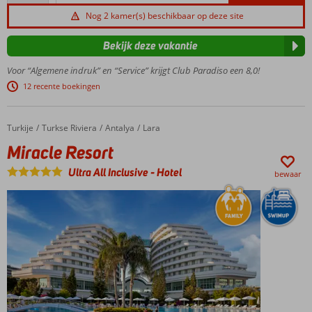
beoordelingen
aquafun en
Nog 2 kamer(s) beschikbaar op deze site
privéstrand
Al
Bekijk deze vakantie
jarenlang
favoriet!
Voor “Algemene indruk” en “Service” krijgt Club Paradiso een 8,0!
Waterpret
12 recente boekingen
in de
splash
pool &
Turkije
Miracle Resort
Home
Turkse Riviera
Antalya
Lara
racen van
Miracle Resort
de
glijbanen
Ultra All Inclusive
-
Hotel
bewaar
Ruime
familiekamers
tot wel 8
personen!
Wat een
service,
24/7
drankjes
met