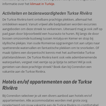
informatie over het
klimaat in Turkije
.
Activiteiten en bezienswaardigheden Turkse Rivièra
De Turkse Rivièra kent ontelbare prachtige plekken, allemaal het
ontdekken waard. Vanuit vrijwel alle badplaatsen worden excursies
aangeboden om deze streek te verkennen. Uiteraard mag je ook zelf op
pad gaan door bijvoorbeeld een huurauto te huren. Rij langs de door
bossen omzoomde kustweg tussen Antalya en Kemer en stop bij
idyllische plekjes. Van oude Romeinse opgravingen tot aan uitjes naar
spetterende watervallen en fantastische plekken om te snorkelen. Of
maak tijdens een dorpentocht kennis met het authentieke Turkse
plattelandsleven. De Turkse Rivièra kent ook vele adembenemende
waterparken, vergeet niet eentje op je lijstje te zetten! Wil je ook
genieten van deze prachtige streek? Boek dan bij Corendon een
vakantie aan de Turkse Rivièra.
Hotels en/of appartementen aan de Turkse
Rivièra
Bij Corendon selecteer je uit een divers aanbod aan hotels en/of
appartementen. Alle accommodaties worden met grote zorg
geselecteerd om jouw vakantie aan de Turkse Rivièra zo comfortabel