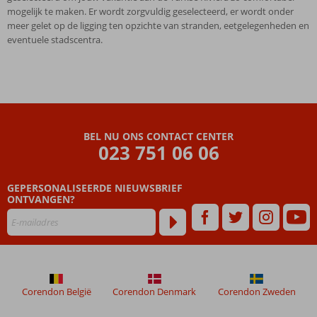
mogelijk te maken. Er wordt zorgvuldig geselecteerd, er wordt onder
meer gelet op de ligging ten opzichte van stranden, eetgelegenheden en
eventuele stadscentra.
BEL NU ONS CONTACT CENTER
023 751 06 06
GEPERSONALISEERDE NIEUWSBRIEF
ONTVANGEN?
Corendon België
Corendon Denmark
Corendon Zweden