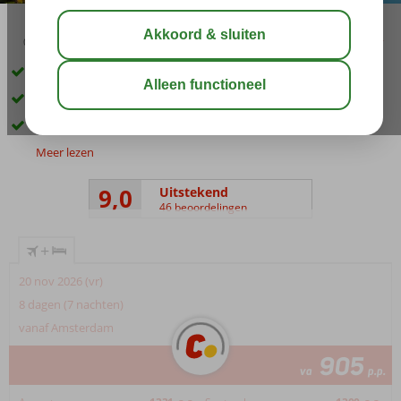
03:45
01:00
aug 33°
C
delen
bewaar
Direct aan het strand
Zwembad met glijbanen
4 à-la-carterestaurants
Meer lezen
9,0
Uitstekend
46 beoordelingen
+
20 nov 2026 (vr)
8 dagen (7 nachten)
vanaf Amsterdam
905
va
p.p.