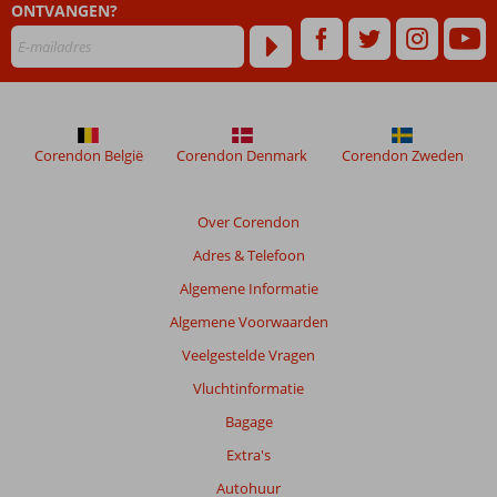
ONTVANGEN?
48
maanden
worden
niet
meer
weergegeven
om
Corendon België
Corendon Denmark
Corendon Zweden
de
relevantie
van
Over Corendon
de
Adres & Telefoon
getoonde
beoordelingen
Algemene Informatie
te
Algemene Voorwaarden
garanderen.
Meer
Veelgestelde Vragen
info
Vluchtinformatie
over
onze
Bagage
beoordelingen.
Extra's
Autohuur
Totale