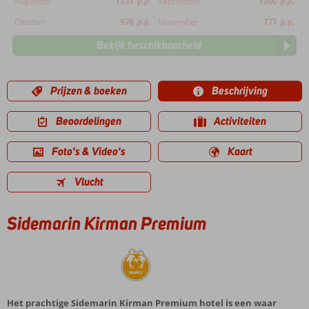
Augustus
1331
p.p.
September
1300
p.p.
Oktober
976
p.p.
November
777
p.p.
Bekijk beschikbaarheid
Prijzen & boeken
Beschrijving
Beoordelingen
Activiteiten
Foto's & Video's
Kaart
Vlucht
Sidemarin Kirman Premium
Het prachtige Sidemarin Kirman Premium hotel is een waar