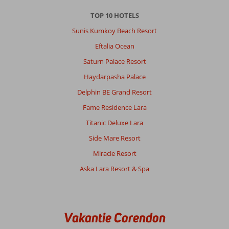
geen
TOP 10 HOTELS
gebruik
van
Sunis Kumkoy Beach Resort
heb
Eftalia Ocean
kunnen
maken.
Saturn Palace Resort
Was
Haydarpasha Palace
er
voor
Delphin BE Grand Resort
de
Fame Residence Lara
4de
keer
Titanic Deluxe Lara
Side Mare Resort
Algemene indruk
9
Eten
9
Ligging
9
Kamers
9
Miracle Resort
Service
8
Kindvriendelijk
-
Aska Lara Resort & Spa
Prijs/kwaliteit
8
Wifi kwaliteit
9
Anoniem
9,0
Vakantie Corendon
Nederland
Gezin met jong(e) kind(eren)