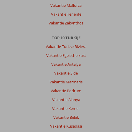
vip
Vakantie Mallorca
gast
was
Vakantie Tenerife
Wilde
Vakantie Zakynthos
mijn
toen
vervangen
TOP 10 TURKIJE
voor
Vakantie Turkse Riviera
wit
maar
Vakantie Egeische kust
wilde
Vakantie Antalya
dat
niet
Vakantie Side
voor
Vakantie Marmaris
2
dagen.
Vakantie Bodrum
Vond
Vakantie Alanya
ik
wel
Vakantie Kemer
jammer
Vakantie Belek
dat
ik
Vakantie Kusadasi
er