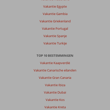
in
Vakantie Egypte
de
buurt
Vakantie Gambia
om
Vakantie Griekenland
even
lekker
Vakantie Portugal
te
Vakantie Spanje
lopen.
Kort
Vakantie Turkije
bij
side
TOP 10 BESTEMMINGEN
Over
Vakantie Kaapverdië
Sidemarin
Vakantie Canarische eilanden
Kirman
Premium:
Vakantie Gran Canaria
Na
Vakantie Ibiza
aantal
dagen
Vakantie Dubai
hoorde
Vakantie Kos
ik
dat
Vakantie Kreta