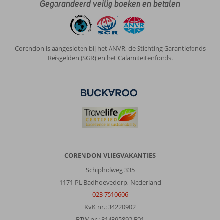
Gegarandeerd veilig boeken en betalen
,
28 april 2026
Over
Corendon is aangesloten bij het ANVR, de Stichting Garantiefonds
Kumkoy:
Reisgelden (SGR) en het Calamiteitenfonds.
Side
is
een
mooi
plaatsje,
er
loopt
een
wandelpad
langs
CORENDON VLIEGVAKANTIES
de
boulevard
Schipholweg 335
vanaf
1171 PL Badhoevedorp, Nederland
het
023 7510606
hotel.
KvK nr.: 34220902
Over
BTW nr.: 814395892 B01