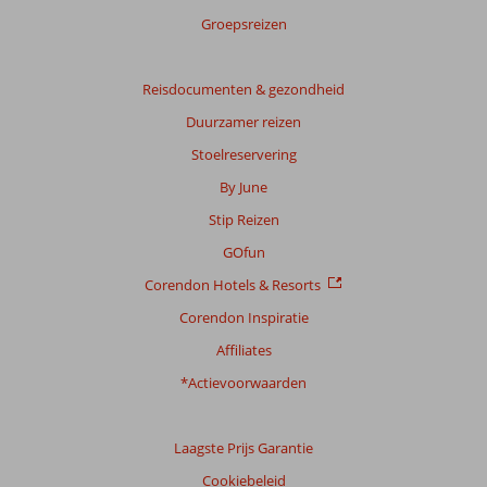
score
Groepsreizen
Gebaseerd
op:
Reisdocumenten & gezondheid
46
Duurzamer reizen
beoordelingen
Stoelreservering
By June
Scoreverdeling
Stip Reizen
Algemene indruk
8,9
Eten
8,1
Ligging
8,8
Kamers
8,6
GOfun
Service
9,0
Kindvriendelijk
8,4
Corendon Hotels & Resorts
Prijs/kwaliteit
8,3
Wifi kwaliteit
7,7
Corendon Inspiratie
Ervaringen
Affiliates
van
onze
*Actievoorwaarden
klanten
Taal
Laagste Prijs Garantie
Nederlands (NL) (34)
Cookiebeleid