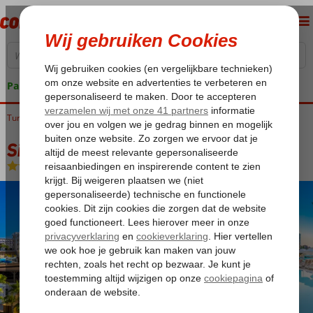
Pakketgarantie
Turkije
Home
Turkse Riviera
Side
Kumkoy
Sidemarin Kirman Premium
Sidemarin Kirman Premium
Ultra All Inclusive
-
Hotel