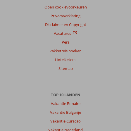
Filter
reisgezelschap
Open cookievoorkeuren
Alle
Privacyverklaring
Sorteren
Disclaimer en Copyright
op
Vacatures
datum (nieuw > oud)
Pers
Pakketreis boeken
Anoniem
9,0
Hotelketens
Nederland
Met vrienden
Sitemap
,
06 mei 2026
Over
TOP 10 LANDEN
Kumkoy:
Vakantie Bonaire
Prachtig
mooi
Vakantie Bulgarije
strand
Vakantie Curacao
Leuke
winkels
Vakantie Nederland