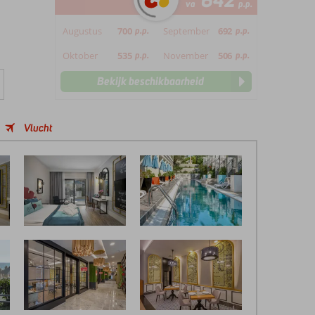
642
va
p.p.
Augustus
700
p.p.
September
692
p.p.
Oktober
535
p.p.
November
506
p.p.
Bekijk beschikbaarheid
Vlucht