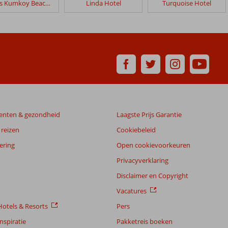
Sunis Kumkoy Beach Resort
Linda Hotel
Turquoise Hotel
enten & gezondheid
Laagste Prijs Garantie
reizen
Cookiebeleid
ering
Open cookievoorkeuren
Privacyverklaring
Disclaimer en Copyright
Vacatures
otels & Resorts
Pers
nspiratie
Pakketreis boeken