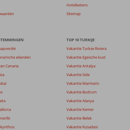
Hotelketens
waarden
Sitemap
ESTEMMINGEN
TOP 10 TURKIJE
aapverdië
Vakantie Turkse Riviera
narische eilanden
Vakantie Egeische kust
ran Canaria
Vakantie Antalya
8,2
iza
Vakantie Side
8,8
ubai
Vakantie Marmaris
lijk
1,0
it
7,8
os
Vakantie Bodrum
eta
Vakantie Alanya
allorca
Vakantie Kemer
Filter reisgezelschap
Sorteren op
Alle
datum (nieuw > oud)
nerife
Vakantie Belek
akynthos
Vakantie Kusadasi