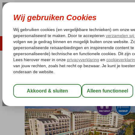
LAST MINUTE
ZOMER 2026
ZONVAKA
Pakketgarantie
Laagsteprijsgarantie*
Gratis
Turkije
Home
Turkse Riviera
Side
Kumkoy
Seaden Valentine Res
Seaden Valentine Resort & Spa
Ultra All Inclusive
-
Hotel