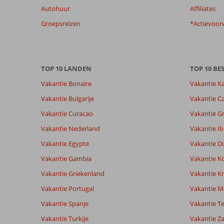
Autohuur
Affiliates
getoonde
beoordelingen
Groepsreizen
*Actievoor
te
garanderen.
Meer
info
TOP 10 LANDEN
TOP 10 B
over
onze
Vakantie Bonaire
Vakantie K
beoordelingen.
Vakantie Bulgarije
Vakantie Ca
Vakantie Curacao
Vakantie G
Totale score
Scoreverdeling
8,7
Algemene indruk
8,7
Eten
Vakantie Nederland
Vakantie Ib
Gebaseerd op:
Ligging
8,2
Kamers
204
Vakantie Egypte
Vakantie D
Aanrader
Service
8,8
Kindvriende
beoordelingen
Prijs/kwaliteit
8,4
Wifi kwalite
Vakantie Gambia
Vakantie K
Vakantie Griekenland
Vakantie Kr
Vakantie Portugal
Vakantie M
Ervaringen
Taal
van onze
Nederlands (NL) (136)
Vakantie Spanje
Vakantie Te
klanten
Vakantie Turkije
Vakantie Z