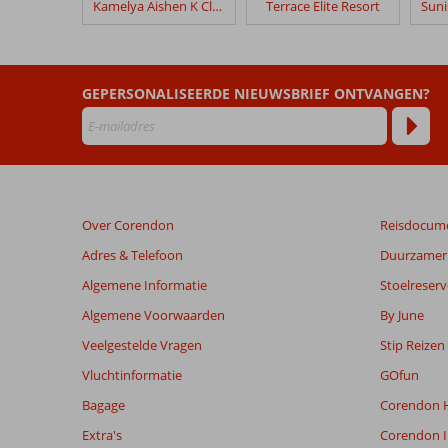
Kamelya Aishen K Club
Terrace Elite Resort
Seaden
Valentine
Resort
&
GEPERSONALISEERDE NIEUWSBRIEF ONTVANGEN?
Spa
Beoordelingen
die
ouder
zijn
Over Corendon
Reisdocum
dan
48
Adres & Telefoon
Duurzamer 
maanden
Algemene Informatie
Stoelreserv
worden
niet
Algemene Voorwaarden
By June
meer
Veelgestelde Vragen
Stip Reizen
weergegeven
om
Vluchtinformatie
GOfun
de
Bagage
Corendon H
relevantie
van
Extra's
Corendon I
de