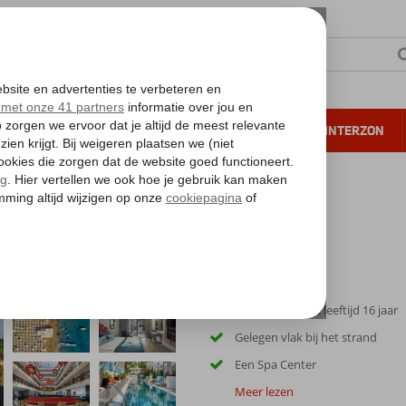
NTIE
VERRE REIZEN
ALL INCLUSIVE
WINTERZON
 annuleren*
ort & Spa
Only Adult; min. leeftijd 16 jaar
Gelegen vlak bij het strand
Een Spa Center
Meer lezen