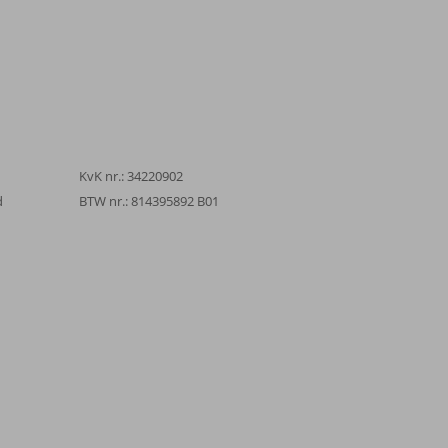
KvK nr.: 34220902
d
BTW nr.: 814395892 B01