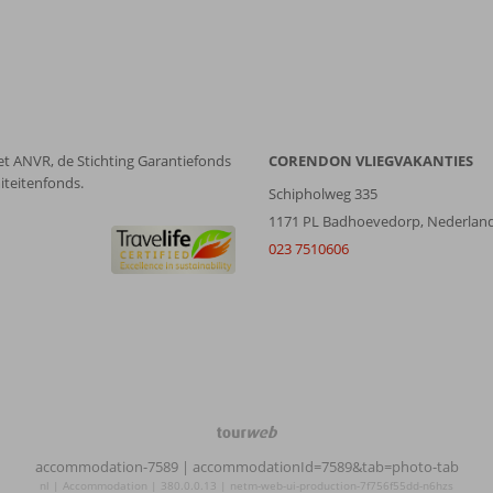
et ANVR, de Stichting Garantiefonds
CORENDON VLIEGVAKANTIES
iteitenfonds.
Schipholweg 335
1171 PL Badhoevedorp, Nederlan
023 7510606
TourWeb
©
accommodation-7589
| accommodationId=7589&tab=photo-tab
NetMatch
nl | Accommodation | 380.0.0.13 | netm-web-ui-production-7f756f55dd-n6hzs