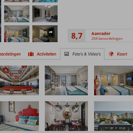
8,7
Aanrader
204 beoordelingen
oordelingen
Activiteiten
Foto's & Video's
Kaart