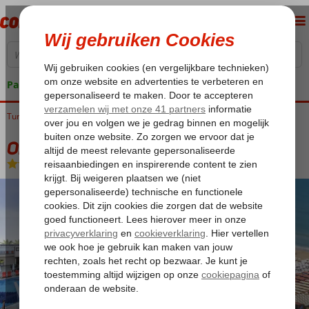
Pakketgarantie
Turkije
Home
Turkse Riviera
Side
Evrenseki
Orange Palace Side
Orange Palace Side
All Inclusive
-
Hotel