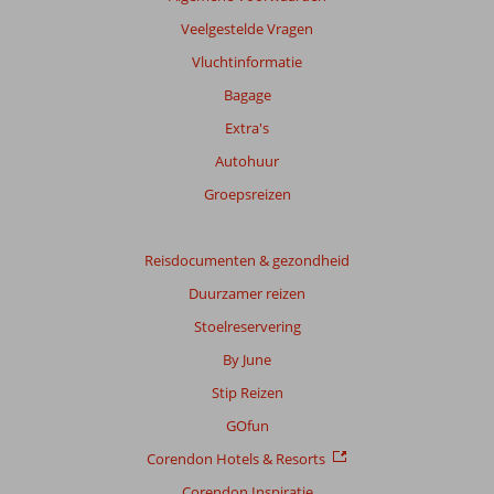
garanderen.
Meer
Veelgestelde Vragen
info
Vluchtinformatie
over
onze
Bagage
beoordelingen.
Extra's
Autohuur
Groepsreizen
Reisdocumenten & gezondheid
Duurzamer reizen
Stoelreservering
By June
Stip Reizen
GOfun
Corendon Hotels & Resorts
Corendon Inspiratie