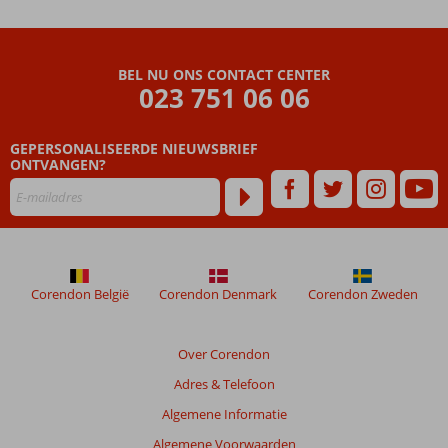
Side
Beoordelingen
BEL NU ONS CONTACT CENTER
die
023 751 06 06
ouder
zijn
GEPERSONALISEERDE NIEUWSBRIEF
dan
ONTVANGEN?
48
maanden
worden
niet
meer
weergegeven
om
Corendon België
Corendon Denmark
Corendon Zweden
de
relevantie
van
Over Corendon
de
Adres & Telefoon
getoonde
beoordelingen
Algemene Informatie
te
Algemene Voorwaarden