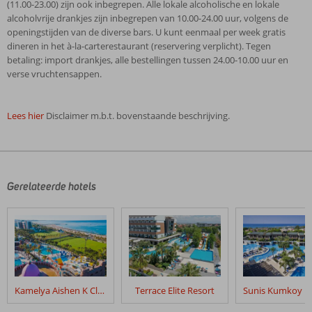
(11.00-23.00) zijn ook inbegrepen. Alle lokale alcoholische en lokale
alcoholvrije drankjes zijn inbegrepen van 10.00-24.00 uur, volgens de
openingstijden van de diverse bars. U kunt eenmaal per week gratis
dineren in het à-la-carterestaurant (reservering verplicht). Tegen
betaling: import drankjes, alle bestellingen tussen 24.00-10.00 uur en
verse vruchtensappen.
Lees hier
Disclaimer m.b.t. bovenstaande beschrijving.
De
beoordelingen
zijn
door
Gerelateerde hotels
onze
klanten
geschreven
na
hun
verblijf
in
Kamelya Aishen K Club
Terrace Elite Resort
Orange
Palace