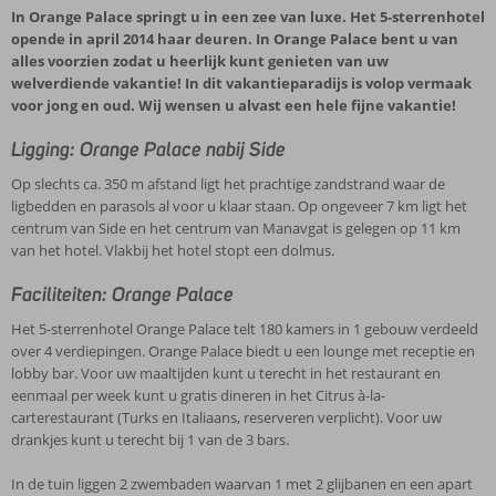
In Orange Palace springt u in een zee van luxe. Het 5-sterrenhotel
opende in april 2014 haar deuren. In Orange Palace bent u van
alles voorzien zodat u heerlijk kunt genieten van uw
welverdiende vakantie! In dit vakantieparadijs is volop vermaak
voor jong en oud. Wij wensen u alvast een hele fijne vakantie!
Ligging: Orange Palace nabij Side
Op slechts ca. 350 m afstand ligt het prachtige zandstrand waar de
ligbedden en parasols al voor u klaar staan. Op ongeveer 7 km ligt het
centrum van Side en het centrum van Manavgat is gelegen op 11 km
van het hotel. Vlakbij het hotel stopt een dolmus.
Faciliteiten: Orange Palace
Het 5-sterrenhotel Orange Palace telt 180 kamers in 1 gebouw verdeeld
over 4 verdiepingen. Orange Palace biedt u een lounge met receptie en
lobby bar. Voor uw maaltijden kunt u terecht in het restaurant en
eenmaal per week kunt u gratis dineren in het Citrus à-la-
carterestaurant (Turks en Italiaans, reserveren verplicht). Voor uw
drankjes kunt u terecht bij 1 van de 3 bars.
In de tuin liggen 2 zwembaden waarvan 1 met 2 glijbanen en een apart