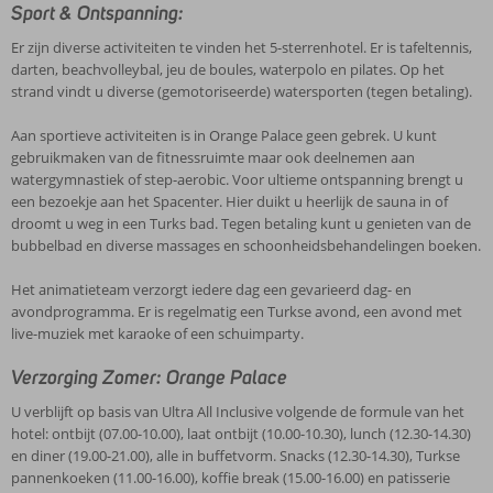
Sport & Ontspanning:
Er zijn diverse activiteiten te vinden het 5-sterrenhotel. Er is tafeltennis,
darten, beachvolleybal, jeu de boules, waterpolo en pilates. Op het
strand vindt u diverse (gemotoriseerde) watersporten (tegen betaling).
Aan sportieve activiteiten is in Orange Palace geen gebrek. U kunt
gebruikmaken van de fitnessruimte maar ook deelnemen aan
watergymnastiek of step-aerobic. Voor ultieme ontspanning brengt u
een bezoekje aan het Spacenter. Hier duikt u heerlijk de sauna in of
droomt u weg in een Turks bad. Tegen betaling kunt u genieten van de
bubbelbad en diverse massages en schoonheidsbehandelingen boeken.
Het animatieteam verzorgt iedere dag een gevarieerd dag- en
avondprogramma. Er is regelmatig een Turkse avond, een avond met
live-muziek met karaoke of een schuimparty.
Verzorging Zomer: Orange Palace
U verblijft op basis van Ultra All Inclusive volgende de formule van het
hotel: ontbijt (07.00-10.00), laat ontbijt (10.00-10.30), lunch (12.30-14.30)
en diner (19.00-21.00), alle in buffetvorm. Snacks (12.30-14.30), Turkse
pannenkoeken (11.00-16.00), koffie break (15.00-16.00) en patisserie