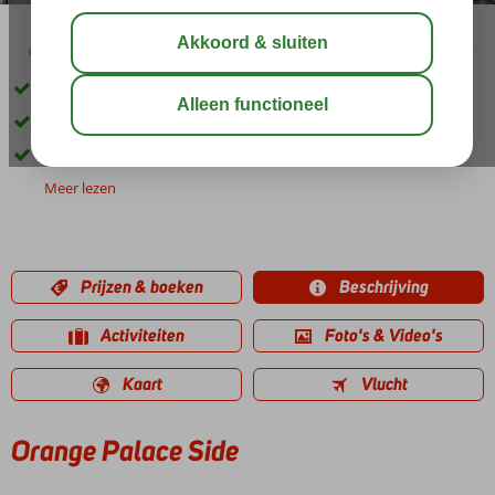
03:45
00:55
aug 33°
C
delen
bewaar
Luxe 5-sterrenhotel
Aan het zandstrand
Open sinds april 2014
Meer lezen
Prijzen & boeken
Beschrijving
Activiteiten
Foto's & Video's
Kaart
Vlucht
Orange Palace Side