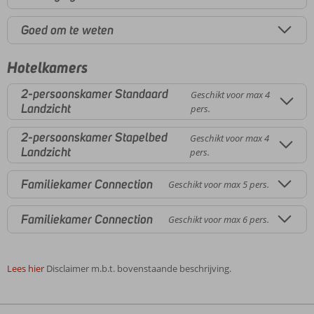
Goed om te weten
Hotelkamers
2-persoonskamer Standaard
Geschikt voor max 4
Landzicht
pers.
2-persoonskamer Stapelbed
Geschikt voor max 4
Landzicht
pers.
Familiekamer Connection
Geschikt voor max 5 pers.
Familiekamer Connection
Geschikt voor max 6 pers.
Lees hier
Disclaimer m.b.t. bovenstaande beschrijving.
De
beoordelingen