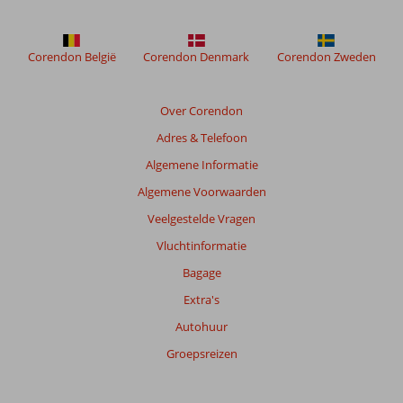
meer
weergegeven
om
Corendon België
Corendon Denmark
Corendon Zweden
de
relevantie
van
Over Corendon
de
Adres & Telefoon
getoonde
beoordelingen
Algemene Informatie
te
Algemene Voorwaarden
garanderen.
Meer
Veelgestelde Vragen
info
Vluchtinformatie
over
onze
Bagage
beoordelingen.
Extra's
Autohuur
Totale
score
Groepsreizen
Gebaseerd
op: