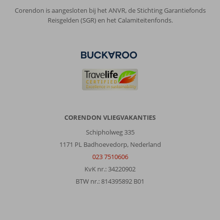
alleen
Corendon is aangesloten bij het ANVR, de Stichting Garantiefonds
receptie
Reisgelden (SGR) en het Calamiteitenfonds.
mag
iets
meer
interesse
tonen
Algemene indruk
9
Eten
9
Ligging
8
Kamers
7
Service
9
Kindvriendelijk
-
Prijs/kwaliteit
8
Wifi kwaliteit
8
CORENDON VLIEGVAKANTIES
Schipholweg 335
1171 PL Badhoevedorp, Nederland
Soeshma
9,0
Nederland
023 7510606
Gezin met oud(ere) kind(eren)
KvK nr.: 34220902
,
14 oktober 2023
BTW nr.: 814395892 B01
Over
Evrenseki: