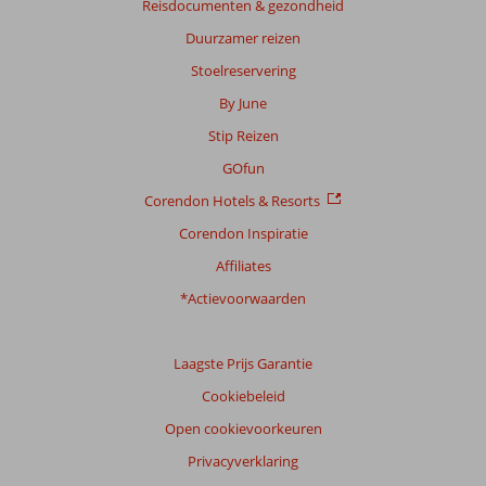
Reisdocumenten & gezondheid
8
Duurzamer reizen
beoordelingen
Stoelreservering
By June
Scoreverdeling
Stip Reizen
Algemene indruk
8,8
Eten
9,4
Ligging
9,0
Kamers
8,9
GOfun
Service
9,3
Kindvriendelijk
9,0
Corendon Hotels & Resorts
Prijs/kwaliteit
8,9
Wifi kwaliteit
8,8
Corendon Inspiratie
Ervaringen
Affiliates
van
onze
*Actievoorwaarden
klanten
Taal
Laagste Prijs Garantie
Nederlands (NL) (5)
Cookiebeleid
Filter
reisgezelschap
Open cookievoorkeuren
Alle
Privacyverklaring