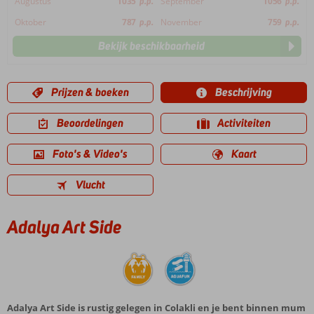
Augustus
1035
p.p.
September
1056
p.p.
Oktober
787
p.p.
November
759
p.p.
Bekijk beschikbaarheid
Prijzen & boeken
Beschrijving
Beoordelingen
Activiteiten
Foto's & Video's
Kaart
Vlucht
Adalya Art Side
Adalya Art Side is rustig gelegen in Colakli en je bent binnen mum