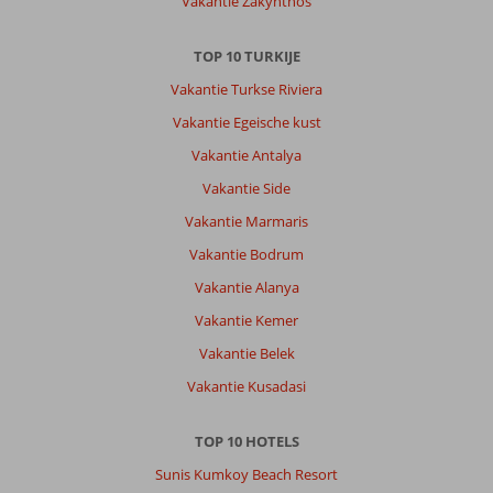
Vakantie Zakynthos
netjes
met
een
TOP 10 TURKIJE
airco
Vakantie Turkse Riviera
die
goed
Vakantie Egeische kust
en
Vakantie Antalya
geruisloos
werkt.
Vakantie Side
Vakantie Marmaris
Algemene indruk
8
Eten
8
Ligging
8
Kamers
9
Vakantie Bodrum
Service
10
Kindvriendelijk
-
Vakantie Alanya
Prijs/kwaliteit
8
Wifi kwaliteit
9
Vakantie Kemer
Vakantie Belek
Annechien
9,0
Vakantie Kusadasi
Nederland
Met partner
,
TOP 10 HOTELS
09 mei 2026
Sunis Kumkoy Beach Resort