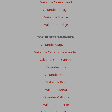
Vakantie Griekenland
oud
Side
Vakantie Portugal
is
Vakantie Spanje
makkelijk
te
Vakantie Turkije
bereiken
met
TOP 10 BESTEMMINGEN
een
dolmus.
Vakantie Kaapverdië
Vakantie Canarische eilanden
Over
Adalya
Vakantie Gran Canaria
Art
Vakantie Ibiza
Side:
Een
Vakantie Dubai
goed
Vakantie Kos
hotel
met
Vakantie Kreta
een
Vakantie Mallorca
primaservice.
Hotelkamers
Vakantie Tenerife
zijn