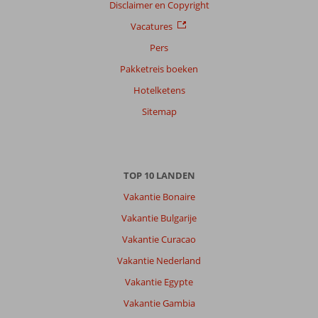
Sorteren
Disclaimer en Copyright
op
Vacatures
datum (nieuw > oud)
Pers
Pakketreis boeken
Antonius
8,0
Hotelketens
Nederland
Met partner
Sitemap
,
14 mei 2026
TOP 10 LANDEN
Over
Evrenseki:
Vakantie Bonaire
De
Vakantie Bulgarije
omgeving
Vakantie Curacao
is
prima,
Vakantie Nederland
dichtbij
Vakantie Egypte
veel
winkels
Vakantie Gambia
en