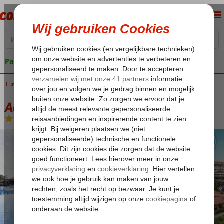
Pakketgarantie
Turkije
Home
Turkse Riviera
Side
Evrenseki
Adalya Art Side
Adalya Art Side
Ultra All Inclusive
-
Hotel