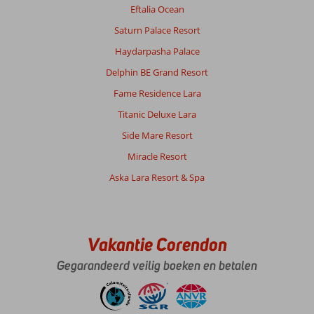
Eftalia Ocean
Over
Saturn Palace Resort
Evrenseki:
Haydarpasha Palace
Fijn
hotel
Delphin BE Grand Resort
met
Fame Residence Lara
een
goede
Titanic Deluxe Lara
keuken
Side Mare Resort
en
een
Miracle Resort
hele
Aska Lara Resort & Spa
mooie
beachbar
Over
Adalya
Vakantie Corendon
Art
Side:
Gegarandeerd veilig boeken en betalen
Zeer
vriendelijk
personeel