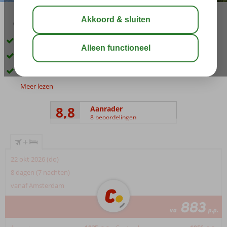
03:45
00:55
aug 33°
C
delen
bewaar
Zeer goede service
4 à-la-carterestaurants
Groot zwembad en waterglijbanen
Meer lezen
8,8
Aanrader
8 beoordelingen
+
22 okt 2026 (do)
8 dagen (7 nachten)
vanaf Amsterdam
883
va
p.p.