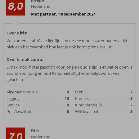
Joseph
8,0
Nederland
Met partner
,
18 september 2024
Over Kiris:
We komen er al 10jaar ligt fijn aan de zee mooie zwembaden altijd
plek aan het zwembad hoe laat je ook komt prima erelijst
Over Limak Limra:
Limak mooi hotel geschikt voor jong en oud altijd is er wat te doen 's
avond voor jong en oud Personeel altijd vriendelijk wordt veel
gelachen
Algemene indruk
8
Eten
7
Ligging
10
Kamers
8
Service
8
Kindvriendelijk
-
Prijs/kwaliteit
6
Wifi kwaliteit
5
Dirk
7,0
Nederland