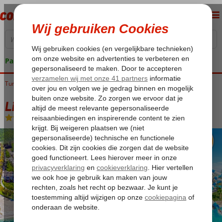
Pakketgarantie
Turkije
Home
Turkse Riviera
Kemer
Kiris
Limak Limra
Limak Limra
Ultra All Inclusive
-
Hotel