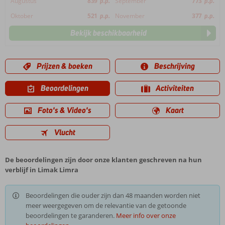
Augustus
839
p.p.
September
773
p.p.
Oktober
521
p.p.
November
377
p.p.
Bekijk beschikbaarheid
Prijzen & boeken
Beschrijving
Beoordelingen
Activiteiten
Foto's & Video's
Kaart
Vlucht
De beoordelingen zijn door onze klanten geschreven na hun
verblijf in Limak Limra
Beoordelingen die ouder zijn dan 48 maanden worden niet
meer weergegeven om de relevantie van de getoonde
beoordelingen te garanderen.
Meer info over onze