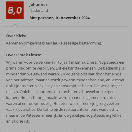
Johannes
8,0
Nederland
Met partner
,
01 november 2024
Over Kiris:
Kemer en omgeving is een leuke gezellige bestemming.
Over Limak Limra:
Wij waren voor de 3e keer (in 15 jaar) in Limak Limra. Nog steeds een
prima plek om te verblijven. Enkele kanttekeningen. De bediening is
minder dan we gewend waren. En volgens ons niet door het einde
van het seizoen, maar er wordt gewoon minder bediend, en je moet
ook tijdens eten vaak je eigen consumpties halen. Dat was vroeger
niet zo. Ook het schoonmaken kan beter, alhoewel onze eigen
kamer prima schoongemaakt werd, maar de algemene ruimtes
waren af en toe smoezelig. Het eten was o.i. eenzijdig, erg veel en
vaak kipvariaties. De koffie bij de restaurants en bars was slecht,
maar in de Patesserie heerlijk. En de gebakjes nog steeds erg lekker
én calorie rijk.