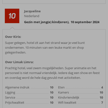
Jacqueline
10
Nederland
Gezin met jong(e) kind(eren)
,
10 september 2024
Over Kiris:
Super gelegen, hotel zit aan het strand waar je veel kunt
ondernemen. 10 minuten van een leuke markt en shop
gelegenheden.
Over Limak Limra:
Prachtig hotel, veel zwem mogelijkheden. Super animatie en het
personeel is niet normaal vriendelijk. Iedere dag een show en feest
en overdag word de hele dag gevuld met activiteiten.
Algemene indruk
10
Eten
4
Ligging
10
Kamers
10
Service
10
Kindvriendelijk
10
Prijs/kwaliteit
10
Wifi kwaliteit
7