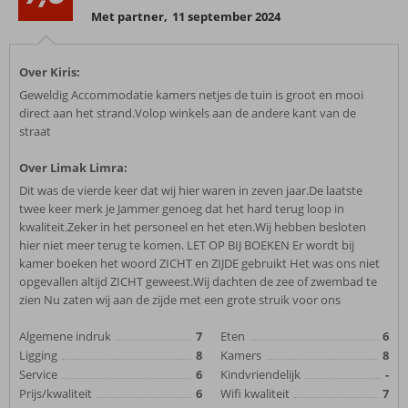
Met partner
,
11 september 2024
Over Kiris:
Geweldig Accommodatie kamers netjes de tuin is groot en mooi
direct aan het strand.Volop winkels aan de andere kant van de
straat
Over Limak Limra:
Dit was de vierde keer dat wij hier waren in zeven jaar.De laatste
twee keer merk je Jammer genoeg dat het hard terug loop in
kwaliteit.Zeker in het personeel en het eten.Wij hebben besloten
hier niet meer terug te komen. LET OP BIJ BOEKEN Er wordt bij
kamer boeken het woord ZICHT en ZIJDE gebruikt Het was ons niet
opgevallen altijd ZICHT geweest.Wij dachten de zee of zwembad te
zien Nu zaten wij aan de zijde met een grote struik voor ons
Algemene indruk
7
Eten
6
Ligging
8
Kamers
8
Service
6
Kindvriendelijk
-
Prijs/kwaliteit
6
Wifi kwaliteit
7