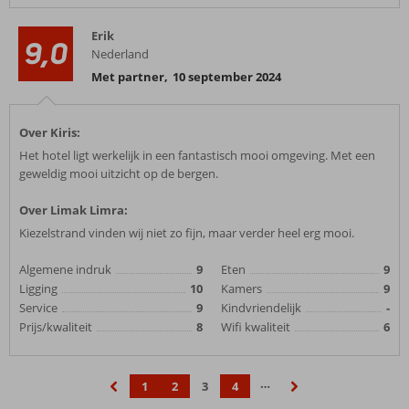
Erik
9,0
Nederland
Met partner
,
10 september 2024
Over Kiris:
Het hotel ligt werkelijk in een fantastisch mooi omgeving. Met een
geweldig mooi uitzicht op de bergen.
Over Limak Limra:
Kiezelstrand vinden wij niet zo fijn, maar verder heel erg mooi.
Algemene indruk
9
Eten
9
Ligging
10
Kamers
9
Service
9
Kindvriendelijk
-
Prijs/kwaliteit
8
Wifi kwaliteit
6
…
1
2
3
4
‹
›