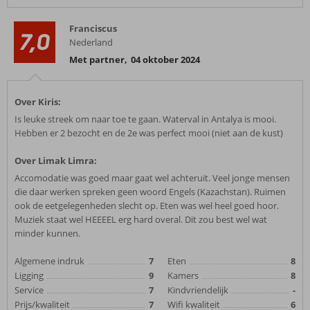
Franciscus
7,0
Nederland
Met partner
,
04 oktober 2024
Over Kiris:
Is leuke streek om naar toe te gaan. Waterval in Antalya is mooi.
Hebben er 2 bezocht en de 2e was perfect mooi (niet aan de kust)
Over Limak Limra:
Accomodatie was goed maar gaat wel achteruit. Veel jonge mensen
die daar werken spreken geen woord Engels (Kazachstan). Ruimen
ook de eetgelegenheden slecht op. Eten was wel heel goed hoor.
Muziek staat wel HEEEEL erg hard overal. Dit zou best wel wat
minder kunnen.
Algemene indruk
7
Eten
8
Ligging
9
Kamers
8
Service
7
Kindvriendelijk
-
Prijs/kwaliteit
7
Wifi kwaliteit
6