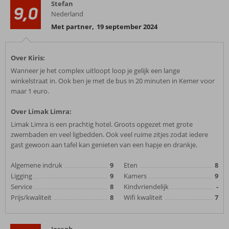
Stefan
9,0
Nederland
Met partner
,
19 september 2024
Over Kiris:
Wanneer je het complex uitloopt loop je gelijk een lange
winkelstraat in. Ook ben je met de bus in 20 minuten in Kemer voor
maar 1 euro.
Over Limak Limra:
Limak Limra is een prachtig hotel. Groots opgezet met grote
zwembaden en veel ligbedden. Ook veel ruime zitjes zodat iedere
gast gewoon aan tafel kan genieten van een hapje en drankje.
Algemene indruk
9
Eten
8
Ligging
9
Kamers
9
Service
8
Kindvriendelijk
-
Prijs/kwaliteit
8
Wifi kwaliteit
7