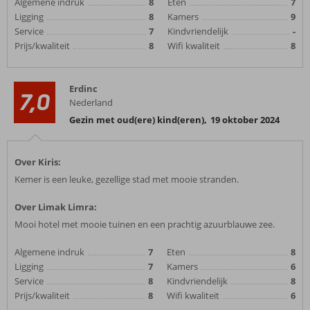
Algemene indruk
8
Eten
7
Ligging
8
Kamers
9
Service
7
Kindvriendelijk
-
Prijs/kwaliteit
8
Wifi kwaliteit
8
Erdinc
7,0
Nederland
Gezin met oud(ere) kind(eren)
,
19 oktober 2024
Over Kiris:
Kemer is een leuke, gezellige stad met mooie stranden.
Over Limak Limra:
Mooi hotel met mooie tuinen en een prachtig azuurblauwe zee.
Algemene indruk
7
Eten
8
Ligging
7
Kamers
6
Service
8
Kindvriendelijk
8
Prijs/kwaliteit
8
Wifi kwaliteit
6