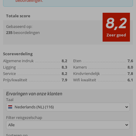
beoordelingen.
Totale score
8,2
Gebaseerd op:
235
beoordelingen
Zeer goed
Scoreverdeling
Algemene indruk
8,2
Eten
7,6
Ligging
8,3
Kamers
8,0
Service
8,2
Kindvriendelijk
7,8
Prijs/kwaliteit
7,9
Wifi kwaliteit
6,1
Ervaringen van onze klanten
Taal
Nederlands (NL) (116)
Filter reisgezelschap
Alle
Sorteren op