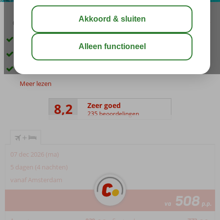
03:45
01:00
aug 33°
C
delen
bewaar
Prachtig hotel, direct aan het strand
Vele faciliteiten
Miniclub voor de kinderen
Meer lezen
8,2
Zeer goed
235 beoordelingen
+
07 dec 2026 (ma)
5 dagen (4 nachten)
vanaf Amsterdam
508
va
p.p.