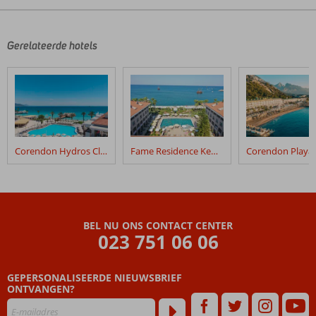
Gerelateerde hotels
Corendon Hydros Club Kemer
Fame Residence Kemer & Spa
BEL NU ONS CONTACT CENTER
023 751 06 06
GEPERSONALISEERDE NIEUWSBRIEF
ONTVANGEN?