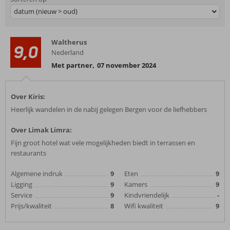
datum (nieuw > oud)
Waltherus
9,0
Nederland
Met partner
,
07 november 2024
Over Kiris:
Heerlijk wandelen in de nabij gelegen Bergen voor de liefhebbers
Over Limak Limra:
Fijn groot hotel wat vele mogelijkheden biedt in terrassen en
restaurants
Algemene indruk
9
Eten
9
Ligging
9
Kamers
9
Service
9
Kindvriendelijk
-
Prijs/kwaliteit
8
Wifi kwaliteit
9