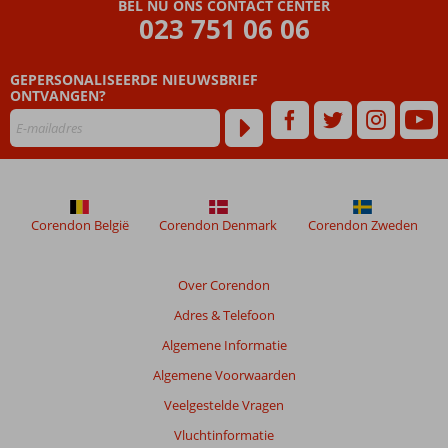
BEL NU ONS CONTACT CENTER
Beoordelingen
023 751 06 06
die
ouder
GEPERSONALISEERDE NIEUWSBRIEF
zijn
ONTVANGEN?
dan
48
maanden
worden
niet
meer
weergegeven
Corendon België
Corendon Denmark
Corendon Zweden
om
de
relevantie
Over Corendon
van
Adres & Telefoon
de
getoonde
Algemene Informatie
beoordelingen
Algemene Voorwaarden
te
garanderen.
Veelgestelde Vragen
Meer
Vluchtinformatie
info