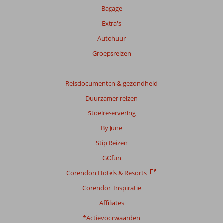
over
Bagage
onze
Extra's
beoordelingen.
Autohuur
Totale
Groepsreizen
score
Gebaseerd
Reisdocumenten & gezondheid
op:
Duurzamer reizen
11
beoordelingen
Stoelreservering
By June
Stip Reizen
Scoreverdeling
Algemene indruk
9,1
Eten
7,8
GOfun
Ligging
8,7
Kamers
8,5
Corendon Hotels & Resorts
Service
9,4
Kindvriendelijk
8,0
Prijs/kwaliteit
8,5
Wifi kwaliteit
8,3
Corendon Inspiratie
Affiliates
Ervaringen
*Actievoorwaarden
van