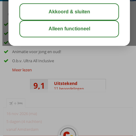
03:45
01:00
aug 33°
C
delen
bewaar
Direct aan het privéstrand
5 verfrissende zwembaden
Voortreffelijke restaurants
Animatie voor jong en oud!
O.b.v. Ultra All Inclusive
Meer lezen
9,1
Uitstekend
11 beoordelingen
+
16 nov 2026 (ma)
5 dagen (4 nachten)
vanaf Amsterdam