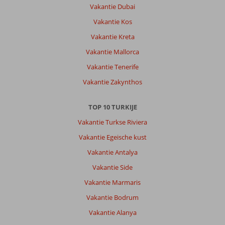
netjes,
Vakantie Dubai
eten
Vakantie Kos
was
prima.
Vakantie Kreta
Was
Vakantie Mallorca
mooi,
we
Vakantie Tenerife
kwamen
Vakantie Zakynthos
niks
tekort.
TOP 10 TURKIJE
Algemene indruk
10
Eten
7
Vakantie Turkse Riviera
Ligging
8
Kamers
8
Service
10
Kindvriendelijk
-
Vakantie Egeische kust
Prijs/kwaliteit
8
Wifi kwaliteit
5
Vakantie Antalya
Vakantie Side
Egbert
10
Vakantie Marmaris
Nederland
Vakantie Bodrum
Met partner
,
Vakantie Alanya
14 april 2026