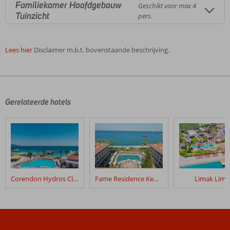
Familiekamer Hoofdgebouw
Geschikt voor max 4
Tuinzicht
pers.
Lees hier
Disclaimer m.b.t. bovenstaande beschrijving.
De
beoordelingen
zijn
door
Gerelateerde hotels
onze
klanten
geschreven
na
hun
verblijf
in
Corendon Hydros Club Kemer
Fame Residence Kemer & Spa
Limak Limr
Seven
Seas
Hotel
Life