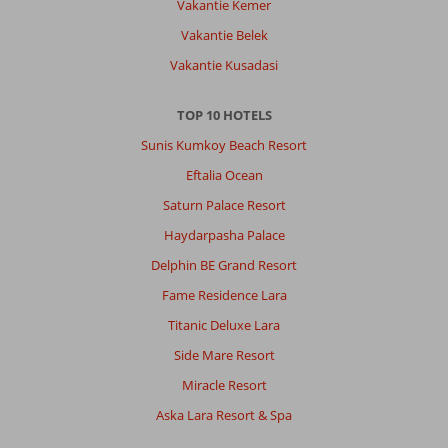
Vakantie Kemer
Vakantie Belek
Over
Vakantie Kusadasi
Goynuk:
De
TOP 10 HOTELS
ligging
van
Sunis Kumkoy Beach Resort
het
Eftalia Ocean
resort
is
Saturn Palace Resort
prima.
Haydarpasha Palace
Dichtbij
Gonuck
Delphin BE Grand Resort
en
Fame Residence Lara
ook
Kemer
Titanic Deluxe Lara
is
Side Mare Resort
met
de
Miracle Resort
bus
Aska Lara Resort & Spa
slechtste
ongeveer