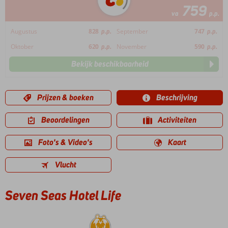
759
va
p.p.
Augustus
828
p.p.
September
747
p.p.
Oktober
620
p.p.
November
590
p.p.
Bekijk beschikbaarheid
Prijzen & boeken
Beschrijving
Beoordelingen
Activiteiten
Foto's & Video's
Kaart
Vlucht
Seven Seas Hotel Life