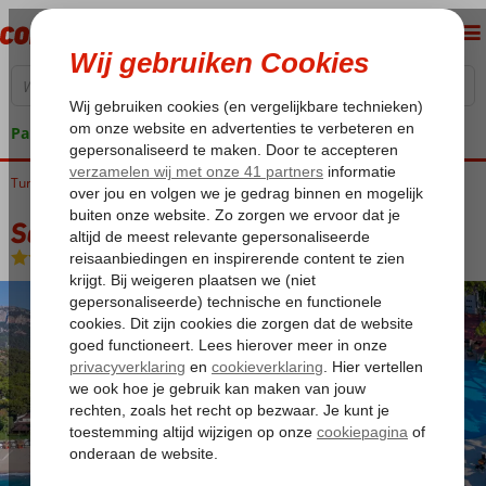
Pakketgarantie
Turkije
Home
Turkse Riviera
Kemer
Goynuk
Seven Seas Hotel Life
Seven Seas Hotel Life
Ultra All Inclusive
-
Hotel