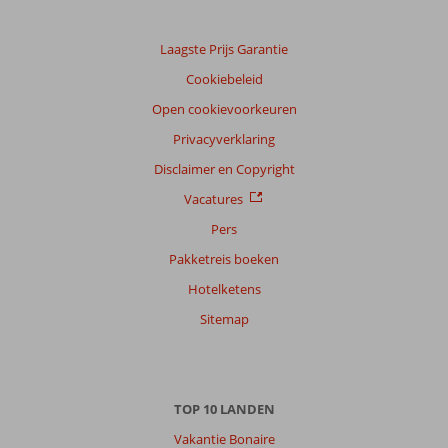
onze
klanten
Taal
Laagste Prijs Garantie
Nederlands (NL) (8)
Cookiebeleid
Filter
Open cookievoorkeuren
reisgezelschap
Privacyverklaring
Alle
Disclaimer en Copyright
Sorteren
Vacatures
op
Pers
datum (nieuw > oud)
Pakketreis boeken
Hotelketens
Mart
10
Nederland
Sitemap
Met partner
,
07 mei 2026
TOP 10 LANDEN
Over
Vakantie Bonaire