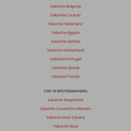
Goynuk:
Vakantie Bulgarije
Omgeving
Vakantie Curacao
was
mooi.
Vakantie Nederland
Lekker
Vakantie Egypte
weer
en
Vakantie Gambia
best
Vakantie Griekenland
veel
te
Vakantie Portugal
beleven.
Vakantie Spanje
Over
Vakantie Turkije
Seven
Seas
TOP 10 BESTEMMINGEN
Hotel
Life:
Vakantie Kaapverdië
Hotel
Vakantie Canarische eilanden
was
top.
Vakantie Gran Canaria
Was
Vakantie Ibiza
erg