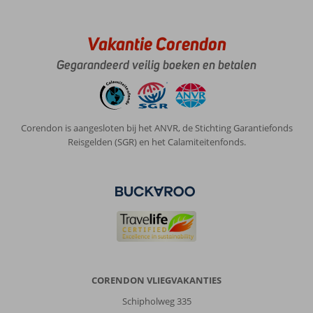
15
minuten
rijden.
Vakantie Corendon
Ook
aan
Gegarandeerd veilig boeken en betalen
het
strand
was
het
Corendon is aangesloten bij het ANVR, de Stichting Garantiefonds
heel
Reisgelden (SGR) en het Calamiteitenfonds.
goed
toeven.
Over
Seven
Seas
Hotel
Life:
Het
Seven
CORENDON VLIEGVAKANTIES
Seas
Schipholweg 335
Hotel