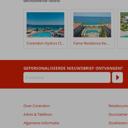
door
Gerelateerde hotels
onze
klanten
geschreven
na
hun
verblijf
in
Corendon Hydros Club Kemer
Fame Residence Kemer & Spa
Alva
Donna
World
Palace
GEPERSONALISEERDE NIEUWSBRIEF ONTVANGEN?
Beoordelingen
die
ouder
zijn
dan
Over Corendon
Reisdocum
48
maanden
Adres & Telefoon
Duurzamer 
worden
Algemene Informatie
Stoelreserv
niet