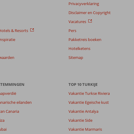
Privacyverklaring
Disclaimer en Copyright
Vacatures
otels & Resorts
Pers
nspiratie
Pakketreis boeken
Hotelketens
waarden
Sitemap
ESTEMMINGEN
TOP 10 TURKIJE
aapverdië
Vakantie Turkse Riviera
narische eilanden
Vakantie Egeische kust
ran Canaria
Vakantie Antalya
iza
Vakantie Side
ubai
Vakantie Marmaris