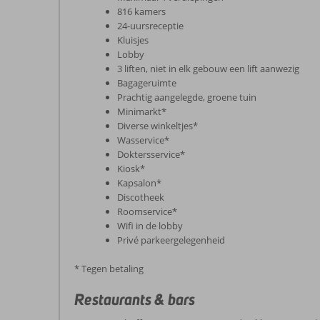
816 kamers
24-uursreceptie
Kluisjes
Lobby
3 liften, niet in elk gebouw een lift aanwezig
Bagageruimte
Prachtig aangelegde, groene tuin
Minimarkt*
Diverse winkeltjes*
Wasservice*
Doktersservice*
Kiosk*
Kapsalon*
Discotheek
Roomservice*
Wifi in de lobby
Privé parkeergelegenheid
* Tegen betaling
Restaurants & bars