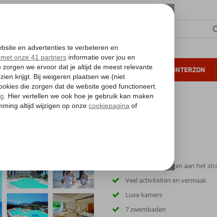
NTIE
VERRE REIZEN
ALL INCLUSIVE
WINTERZON
 annuleren*
ce
Schitterend gelegen aan het st
Veel activiteiten en vermaak
Luxe kamers
7 zwembaden