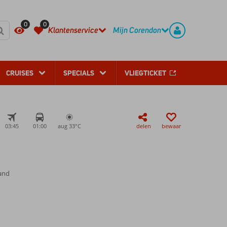
REGISTREER
CONTACT
0
0
Klantenservice
Mijn Corendon
CRUISES
SPECIALS
VLIEGTICKET
03:45
01:00
aug 33°
C
delen
bewaar
rand