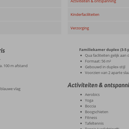
Activiteiten & ontspanning
Kinderfaciliteiten
Verzorging
is
Familiekamer duplex (3-5 
Qua facliteiten gelijk aa
r
Formaat: 56 m²
ca. 100 m afstand
Gebouwd in duplex-stijl
Voorzien van 2 aparte sl
Activiteiten & ontspann
 blauwe vlag
Aerobics
Yoga
Boccia
Boogschieten
Fitness
Tafeltennis