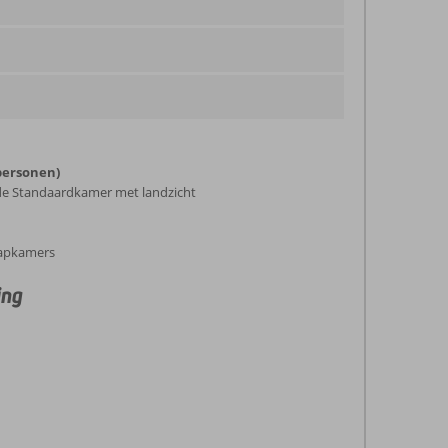
personen)
n de Standaardkamer met landzicht
aapkamers
ing