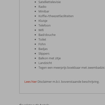
Satelliettelevisie
Radio
Minibar
Koffie-/theezetfaciliteiten
Kluisje
Telefoon
Wifi
Bad/douche
Toilet
Föhn
Badjas
Slippers
Balkon met zitje
Landzicht
Tegen een meerprijs boekbaar met zwembadzich
Lees hier
Disclaimer m.b.t. bovenstaande beschrijving.
De
beoordelingen
zijn