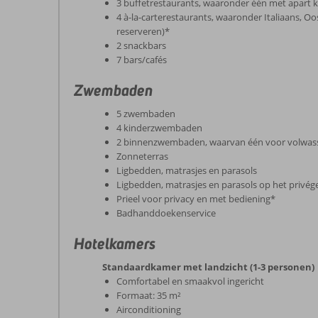
3 buffetrestaurants, waaronder één met apart k
4 à-la-carterestaurants, waaronder Italiaans, Oos
reserveren)*
2 snackbars
7 bars/cafés
Zwembaden
5 zwembaden
4 kinderzwembaden
2 binnenzwembaden, waarvan één voor volwass
Zonneterras
Ligbedden, matrasjes en parasols
Ligbedden, matrasjes en parasols op het privég
Prieel voor privacy en met bediening*
Badhanddoekenservice
Hotelkamers
Standaardkamer met landzicht (1-3 personen)
Comfortabel en smaakvol ingericht
Formaat: 35 m²
Airconditioning