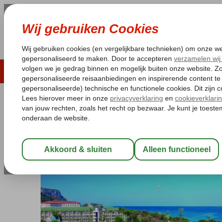
LAST MINUTE
ZOMER 2026
ZONVAKA
Pakketgarantie
Laagsteprijsgarantie*
Gratis
Turkije
Home
Turkse Riviera
Kemer
Kiris
Alva Donna World Pala
Alva Donna World Palace
Ultra All Inclusive
-
Hotel