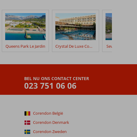
Queens Park Le Jardin
Crystal De Luxe Comfort Collection
Seven Seas Hotel
BEL NU ONS CONTACT CENTER
023 751 06 06
Corendon België
Corendon Denmark
Corendon Zweden