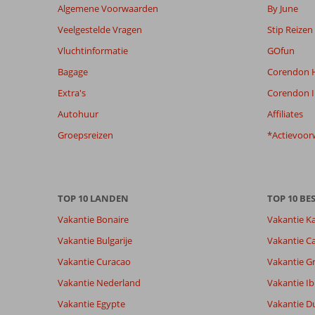
meer
Algemene Voorwaarden
By June
weergegeven
Veelgestelde Vragen
Stip Reizen
om
de
Vluchtinformatie
GOfun
relevantie
Bagage
Corendon H
van
de
Extra's
Corendon I
getoonde
Autohuur
Affiliates
beoordelingen
te
Groepsreizen
*Actievoor
garanderen.
Meer
info
over
TOP 10 LANDEN
TOP 10 B
onze
beoordelingen.
Vakantie Bonaire
Vakantie K
Vakantie Bulgarije
Vakantie Ca
Vakantie Curacao
Vakantie G
Vakantie Nederland
Vakantie Ib
Vakantie Egypte
Vakantie D