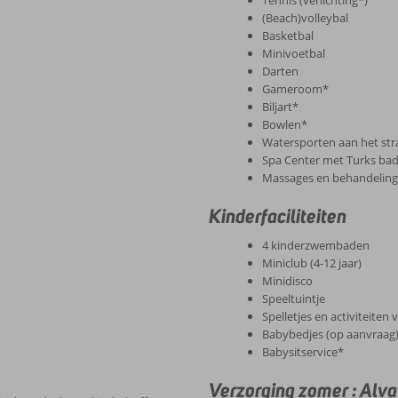
Tennis (verlichting*)
(Beach)volleybal
Basketbal
Minivoetbal
Darten
Gameroom*
Biljart*
Bowlen*
Watersporten aan het st
Spa Center met Turks ba
Massages en behandelin
Kinderfaciliteiten
4 kinderzwembaden
Miniclub (4-12 jaar)
Minidisco
Speeltuintje
Spelletjes en activiteiten
Babybedjes (op aanvraag
Babysitservice*
Verzorging zomer : Alv