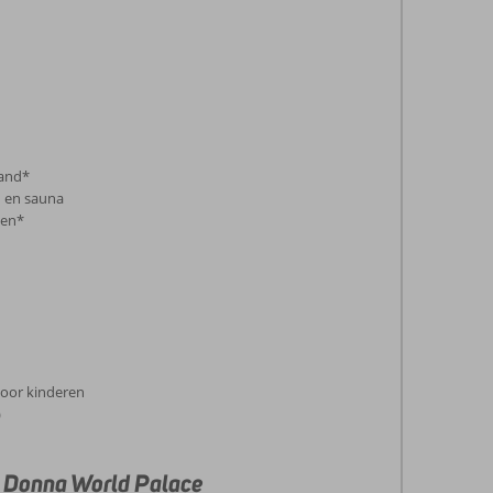
rand*
d en sauna
gen*
 voor kinderen
)
a Donna World Palace