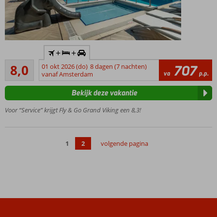
Inclusief
+
+
huurauto
Zeer goed
8,0
01 okt 2026 (do)
8 dagen (7 nachten)
707
Kleinschalig
200
va
p.p.
vanaf Amsterdam
hotel
beoordelingen
Prachtig
Bekijk deze vakantie
gelegen
direct
Voor “Service” krijgt Fly & Go Grand Viking een 8,3!
naast
de berg,
het bos
1
2
volgende pagina
en de
Lycische
weg
Gratis
shuttleservice
naar
privéstrand
en Kemer