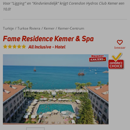
Voor “Ligging” en “Kindvriendelijk” krijgt Corendon Hydros Club Kemer een
het
10,0!
centrum
vlakbij
Beleef een
Turkije
Fame Residence Kemer & Spa
Home
Turkse Riviera
Kemer
Kemer-Centrum
veelzijdige
vakantie
Fame Residence Kemer & Spa
voor
All Inclusive
-
Hotel
koppels
bewaar
en
gezinnen
met voor
ieder wat
wils
Ervaar een
zorgeloze
All Inclusive
vakantie in
een
compleet
en
comfortabel
Aan het
resort