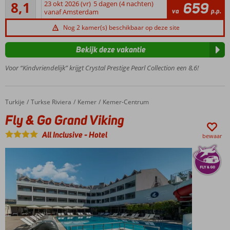
Zeer goed
van het
8,1
23 okt 2026 (vr)
5 dagen (4 nachten)
659
26
va
p.p.
strand
vanaf Amsterdam
beoordelingen
Gelegen
Nog 2 kamer(s) beschikbaar op deze site
in
Goynuk
Bekijk deze vakantie
Diverse
Voor “Kindvriendelijk” krijgt Crystal Prestige Pearl Collection een 8,6!
restaurants
Diverse
zwembaden
en
Turkije
Fly & Go Grand Viking
Home
Turkse Riviera
Kemer
Kemer-Centrum
waterglijbanen
Fly & Go Grand Viking
All Inclusive
-
Hotel
bewaar