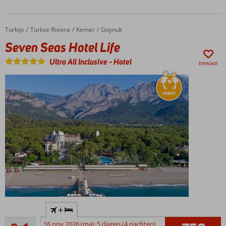
carterestaurants
Zeer
goede
Turkije
Seven Seas Hotel Life
Home
Turkse Riviera
Kemer
Goynuk
service en
Seven Seas Hotel Life
vriendelijk
personeel
Ultra All Inclusive
-
Hotel
bewaar
Direct aan
+
het
Uitstekend
privéstrand
16 nov 2026 (ma)
5 dagen (4 nachten)