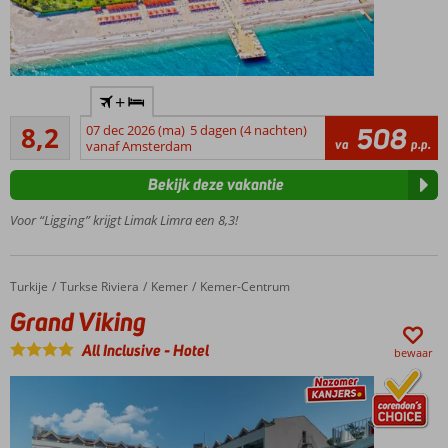
Prachtig
+
hotel,
Zeer goed
direct
8,2
07 dec 2026 (ma)
5 dagen (4 nachten)
508
235
va
p.p.
aan het
vanaf Amsterdam
beoordelingen
strand
Bekijk deze vakantie
Vele
faciliteiten
Voor “Ligging” krijgt Limak Limra een 8,3!
Miniclub
voor de
kinderen
Turkije
Grand Viking
Home
Turkse Riviera
Kemer
Kemer-Centrum
Grand Viking
All Inclusive
-
Hotel
bewaar