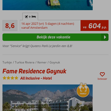
Direct
+
aan het
Aanrader
strand
8,6
16 apr 2027 (vr)
5 dagen (4 nachten)
604
156
va
p.p.
en in
vanaf Amsterdam
beoordelingen
het
Bekijk deze vakantie
centrum
Ideaal
Voor “Service” krijgt Queens Park Le Jardin een 8,8!
familiehotel
Vriendelijk
personeel
Turkije
Fame Residence Goynuk
Home
Turkse Riviera
Kemer
Goynuk
Zwembad
Fame Residence Goynuk
met
glijbanen
All Inclusive
-
Hotel
bewaar