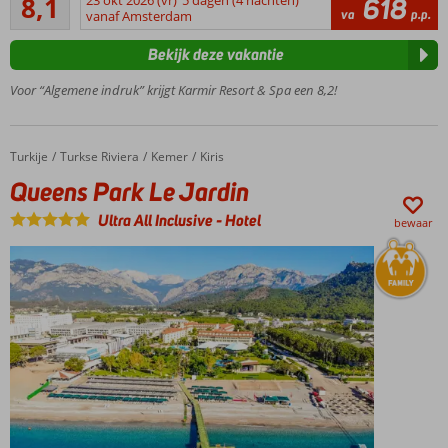
8,1
23 okt 2026 (vr)
5 dagen (4 nachten)
618
58
va
p.p.
meerdere
vanaf Amsterdam
beoordelingen
zwembaden &
Bekijk deze vakantie
waterglijbanen
Eindeloos
Voor “Algemene indruk” krijgt Karmir Resort & Spa een 8,2!
plezier bij
de
kidsclub
Turkije
Queens Park Le Jardin
Home
Turkse Riviera
Kemer
Kiris
en in de
speeltuin
Queens Park Le Jardin
Ideaal: ook
Ultra All Inclusive
-
Hotel
bewaar
familiekamers
boekbaar
24/7
drankjes
met
Ultra All
Inclusive