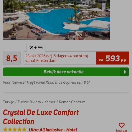
Winnaar
+
Hotel of
Aanrader
the year
8,5
23 okt 2026 (vr)
5 dagen (4 nachten)
593
63
va
p.p.
award
vanaf Amsterdam
beoordelingen
Gelegen aan de
Bekijk deze vakantie
voet van het
Taurusgebergte
Voor “Service” krijgt Fame Residence Goynuk een 8,6!
Op
korte
afstand
Turkije
Crystal De Luxe Comfort Collection
Home
Turkse Riviera
Kemer
Kemer-Centrum
van het
Crystal De Luxe Comfort
strand
2 à-la-
Collection
carterestaurants
Ultra All Inclusive
-
Hotel
bewaar