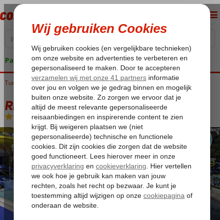
Pakketgarantie
Turkije
Home
Turkse Riviera
Kemer
Beldibi
Rixos Sungate
Rixos Sungate
All Inclusive
-
Hotel