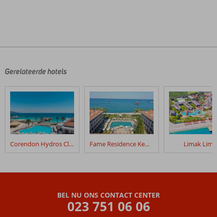
De
beoordelingen
zijn
door
Gerelateerde hotels
onze
klanten
geschreven
na
hun
verblijf
in
Corendon Hydros Club Kemer
Fame Residence Kemer & Spa
Limak Limr
Rixos
Sungate
Beoordelingen
die
BEL NU ONS CONTACT CENTER
ouder
023 751 06 06
zijn