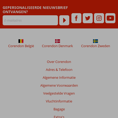
dan
GEPERSONALISEERDE NIEUWSBRIEF
48
ONTVANGEN?
maanden
worden
niet
meer
weergegeven
om
de
Corendon België
Corendon Denmark
Corendon Zweden
relevantie
van
de
Over Corendon
getoonde
Adres & Telefoon
beoordelingen
te
Algemene Informatie
garanderen.
Algemene Voorwaarden
Meer
info
Veelgestelde Vragen
over
Vluchtinformatie
onze
beoordelingen.
Bagage
Extra's