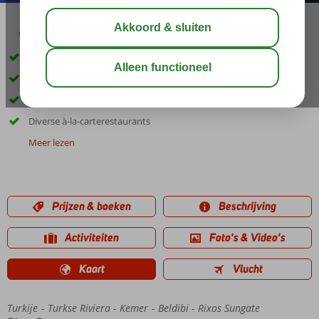
03:45
00:50
aug 33°
C
delen
bewaar
Accommodatie met een GSTC erkend duurzaamheidscertificaat
Omgeven door groen en direct aan het strand
Meerdere zwembaden en een Aquapark
Diverse à-la-carterestaurants
Meer lezen
Prijzen & boeken
Beschrijving
Activiteiten
Foto's & Video's
Kaart
Vlucht
Turkije
Home
Turkse Riviera
Kemer
Beldibi
Rixos Sungate