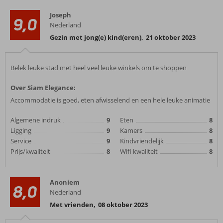
Joseph
9,0
Nederland
Gezin met jong(e) kind(eren)
,
21 oktober 2023
Belek leuke stad met heel veel leuke winkels om te shoppen
Over Siam Elegance:
Accommodatie is goed, eten afwisselend en een hele leuke animatie
Algemene indruk
9
Eten
8
Ligging
9
Kamers
8
Service
9
Kindvriendelijk
8
Prijs/kwaliteit
8
Wifi kwaliteit
8
Anoniem
8,0
Nederland
Met vrienden
,
08 oktober 2023