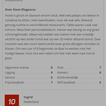
loopafstand.
Over Siam Elegance:
Hotel is groot en daarom enorm druk. Wel veel plekjes om lekker in
schaduw te zitten. Veel zwembaden, voor elk wat wils. Meestal
genoeg ruimte in verschillende restaurants. Tafels waren vaak niet
schoon. Misschien personeelstekort. Kamer was keurig en erg goed
schoongemaakt. Alleen wij hadden een kamer met een vreselijk
uitzicht op een ander hotel wat op een 20 meter afstand stond. Daar
tussenin was een soort werkruimte waar grote afzuigers stonden te
blazen. Om een uur of 6 begonnen ze daar te werken met het
nodige lawaai. Voor ons een reden om hier niet weer naar toe te
gaan.
Algemene indruk
8
Eten
7
Ligging
9
Kamers
6
Service
6
Kindvriendelijk
-
Prijs/kwaliteit
7
Wifi kwaliteit
6
Ingrid
10
Nederland