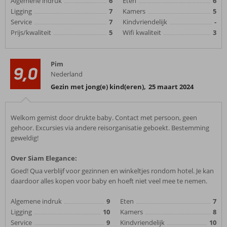
Algemene indruk
6
Eten
6
Ligging
7
Kamers
5
Service
7
Kindvriendelijk
-
Prijs/kwaliteit
5
Wifi kwaliteit
3
Pim
9,0
Nederland
Gezin met jong(e) kind(eren)
,
25 maart 2024
Welkom gemist door drukte baby. Contact met persoon, geen
gehoor. Excursies via andere reisorganisatie geboekt. Bestemming
geweldig!
Over Siam Elegance:
Goed! Qua verblijf voor gezinnen en winkeltjes rondom hotel. Je kan
daardoor alles kopen voor baby en hoeft niet veel mee te nemen.
Algemene indruk
9
Eten
7
Ligging
10
Kamers
8
Service
9
Kindvriendelijk
10