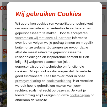
Pakketgarantie
Turkije
Home
Turkse Riviera
Belek
Siam Elegance
Siam Elegance
Ultra All Inclusive
-
Hotel