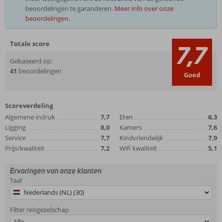
beoordelingen te garanderen.
Meer info over onze
beoordelingen.
Totale score
7,7
Gebaseerd op:
41
beoordelingen
Goed
Scoreverdeling
Algemene indruk
7,7
Eten
6,3
Ligging
8,0
Kamers
7,6
Service
7,7
Kindvriendelijk
7,9
Prijs/kwaliteit
7,2
Wifi kwaliteit
5,1
Ervaringen van onze klanten
Taal
Nederlands (NL) (30)
Filter reisgezelschap
Alle