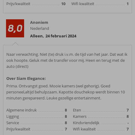
Prijs/kwaliteit
10
Wifi kwaliteit
1
Anoniem
8,0
Nederland
Alleen
,
24 februari 2024
Naar verwachting. Niet (te) druk i.v.m. de tijd van het jaar. Dat wat ik
ook hoopte. Geluk met de transfer voor mij. Heen en terug met de
auto (direct)
Over Siam Elegance:
Prima. Ontvangst goed. Mooie kamers (wel gehorig). Goed
personeel,altijd behulpzaam. Kapotte douchekop werdt binnen 10
minuten gerepareerd. Leuke gezellige entertainment.
Algemene indruk
8
Eten
7
Ligging
8
Kamers
8
Service
8
Kindvriendelijk
-
Prijs/kwaliteit
7
Wifi kwaliteit
7