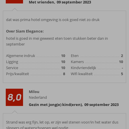
Met vrienden
,
09 september 2023
dat was prima hotel omgeving is ook goed niet zo druk
Over Siam Elegance:
hotel is goed in mei geweest eten toen stukken beter dan in
september
Algemene indruk
10
Eten
2
Ligging
10
Kamers
10
Service
10
Kindvriendelijk
-
Prijs/kwaliteit
8
Wifi kwaliteit
5
Milou
8,0
Nederland
Gezin met jong(e) kind(eren)
,
09 september 2023
Strand was erg fijn, let op, er zijn wel stenen voor/in het water dus
slippers of waterschoenen wel nodig.