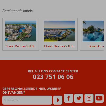
Gerelateerde hotels
Titanic Deluxe Golf Belek
Titanic Deluxe Golf Belek - Golfpakket
Limak Arcad
BEL NU ONS CONTACT CENTER
023 751 06 06
GEPERSONALISEERDE NIEUWSBRIEF
ONTVANGEN?