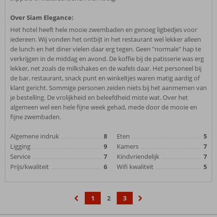
Over Siam Elegance:
Het hotel heeft hele mooie zwembaden en genoeg ligbedjes voor
iedereen. Wij vonden het ontbijt in het restaurant wel lekker alleen
de lunch en het diner vielen daar erg tegen. Geen "normale" hap te
verkrijgen in de middag en avond. De koffie bij de patisserie was erg
lekker, net zoals de milkshakes en de wafels daar. Het personeel bij
de bar, restaurant, snack punt en winkeltjes waren matig aardig of
klant gericht. Sommige personen zeiden niets bij het aanmemen van
je bestelling. De vrolijkheid en beleefdheid miste wat. Over het
algemeen wel een hele fijne week gehad, mede door de mooie en
fijne zwembaden.
Algemene indruk
8
Eten
5
Ligging
9
Kamers
7
Service
7
Kindvriendelijk
7
Prijs/kwaliteit
6
Wifi kwaliteit
5
1
2
3
‹
›