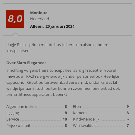
Monique
8,0
Nederland
Alleen
,
20 januari 2024
dagje Belek : prima met de bus te bereiken alsook andere
kustplaatsen.
Over Siam Elegance:
inrichting volgens thai's concept heel aardig ! receptie : vooral
mevrouw : RAZIYE erg vriendelijk ander personeel ook Heerlijke
capuccino.. Groot buitenzwembad verwarmd, ondanks wat kil
windje (januari) ..toch buiten kunnen zwemmen binnenbad ook
prima ,fitness apparaten : beperkt
Algemene indruk
8
Eten
9
Ligging
8
Kamers
8
Service
10
Kindvriendelijk
-
Prijs/kwaliteit
8
Wifi kwaliteit
7