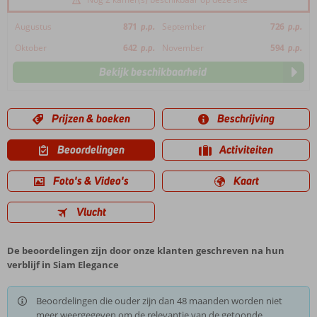
Augustus
871
p.p.
September
726
p.p.
Oktober
642
p.p.
November
594
p.p.
Bekijk beschikbaarheid
Prijzen & boeken
Beschrijving
Beoordelingen
Activiteiten
Foto's & Video's
Kaart
Vlucht
De beoordelingen zijn door onze klanten geschreven na hun
verblijf in Siam Elegance
Beoordelingen die ouder zijn dan 48 maanden worden niet
meer weergegeven om de relevantie van de getoonde