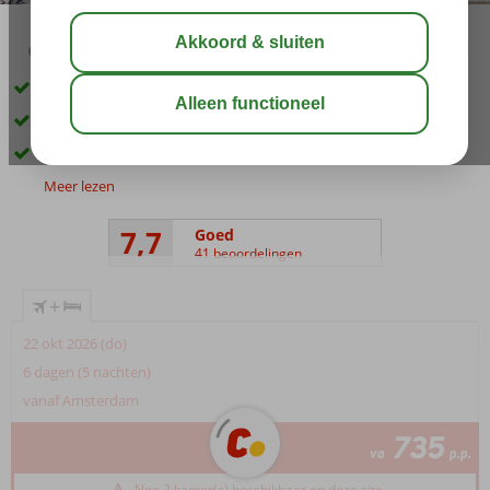
03:45
00:40
aug 33°
C
delen
bewaar
Ideale ligging direct aan het strand
Met Spa Health & Beauty center
Miniclub voor de kinderen
Meer lezen
7,7
Goed
41 beoordelingen
+
22 okt 2026 (do)
6 dagen (5 nachten)
vanaf Amsterdam
735
va
p.p.
Nog 2 kamer(s) beschikbaar op deze site