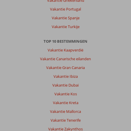
Vakantie Griekenland
zaterdag
Vakantie Portugal
in
Belek.
Vakantie Spanje
Vakantie Turkije
Over
Megasaray
Club
TOP 10 BESTEMMINGEN
Belek:
Vakantie Kaapverdië
Prachtig
Vakantie Canarische eilanden
verzorgd
resort.
Vakantie Gran Canaria
Mooie
Vakantie Ibiza
tuinen,
onwijs
Vakantie Dubai
vriendelijk
Vakantie Kos
personeel
en
Vakantie Kreta
hele
Vakantie Mallorca
dag
van
Vakantie Tenerife
alles
Vakantie Zakynthos
te