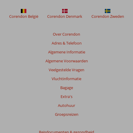
meer
weergegeven
om
Corendon België
Corendon Denmark
Corendon Zweden
de
relevantie
van
Over Corendon
de
Adres & Telefoon
getoonde
beoordelingen
Algemene Informatie
te
Algemene Voorwaarden
garanderen.
Meer
Veelgestelde Vragen
info
Vluchtinformatie
over
onze
Bagage
beoordelingen.
Extra's
Autohuur
Totale
score
Groepsreizen
Gebaseerd
op:
Reisdocumenten & gezondheid