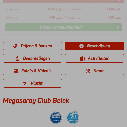
Augustus
1086
p.p.
September
1148
p.p.
Oktober
919
p.p.
November
930
p.p.
Bekijk beschikbaarheid
Prijzen & boeken
Beschrijving
Beoordelingen
Activiteiten
Foto's & Video's
Kaart
Vlucht
Megasaray Club Belek