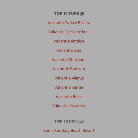
doen!
Kidsclub
TOP 10 TURKIJE
zelfs
Vakantie Turkse Riviera
tot
23uur
Vakantie Egeische kust
open!
Vakantie Antalya
24/7
is
Vakantie Side
er
Vakantie Marmaris
eten
en
Vakantie Bodrum
drinken
Vakantie Alanya
te
verkrijgen
Vakantie Kemer
van
Vakantie Belek
zeer
goede
Vakantie Kusadasi
kwaliteit!
Koffiebar
TOP 10 HOTELS
super
toevoeging!
Sunis Kumkoy Beach Resort