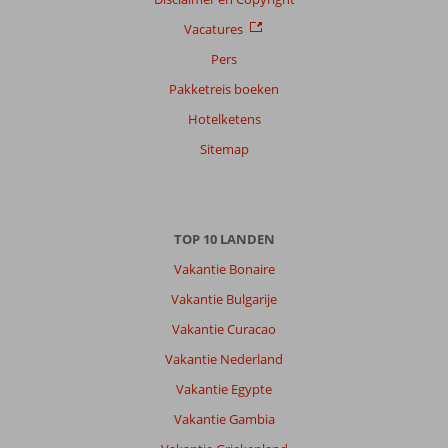
op
Vacatures
datum (nieuw > oud)
Pers
Pakketreis boeken
Anoniem
9,0
Hotelketens
Nederland
Gezin met jong(e) kind(eren)
Sitemap
,
05 mei 2026
Heerlijke
TOP 10 LANDEN
plek,
mooi
Vakantie Bonaire
strand.
Vakantie Bulgarije
Vlakbij
land
Vakantie Curacao
of
Vakantie Nederland
legends
en
Vakantie Egypte
leuke
Vakantie Gambia
markt
op