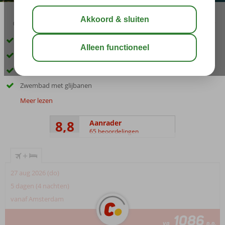
03:45
00:40
aug 33°
C
delen
bewaar
Direct aan het zandstrand
Ruime opzet met een verzorgde, relaxte sfeer
Keuze uit diverse restaurants en bars
Zwembad met glijbanen
Meer lezen
8,8
Aanrader
65 beoordelingen
+
27 aug 2026 (do)
5 dagen (4 nachten)
vanaf Amsterdam
1086
va
p.p.