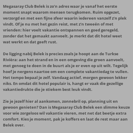
Megasaray Club Belek is zo’n adres waar je vanaf het eerste
moment snapt waarom mensen terugkomen. Ruim opgezet,
verzorgd en met een fijne sfeer waarin iedereen vanzelf z’n plek
vindt. Of je nu met het gezin reist, met z’n tweeën of met
vrienden: hier voelt vakantie ontspannen en goed geregeld,
zonder dat het gemaakt aanvoelt. Je merkt dat dit hotel weet
wat werkt en dat geeft rust.
De ligging nabij Belek is precies zoals je hoopt aan de Turkse
Rivièra: aan het strand en in een omgeving die groen aanvoelt,
met genoeg te doen in de buurt als je er even op uit wilt. Tegelijk
hoef je nergens naartoe om een complete vakantiedag te vullen.
Het tempo bepaal je zelf. Vandaag actief, morgen gewoon lekker
niks. En omdat dit hotel populair is, hangt er vaak die gezellige
vakantiedrukte die je stiekem best leuk vindt.
Zie je jezelf hier al aankomen, zonnebril op, planning uit en
gewoon genieten? Dan is Megasaray Club Belek een slimme keuze
voor wie zorgeloos wil vakantie vieren, met net dat beetje extra
comfort. Kies je moment, pak je koffers en laat de rest maar aan
Belek over.