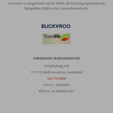
luchthaven
Corendon is aangesloten bij het ANVR, de Stichting Garantiefonds
en
Reisgelden (SGR) en het Calamiteitenfonds.
geweldige
resorts.
Overigens
in
Lara
ook.
Over
Megasaray
Club
CORENDON VLIEGVAKANTIES
Belek:
Schipholweg 335
Voor
1171 PL Badhoevedorp, Nederland
ons
023 7510606
voelt
Hotel
KvK nr.: 34220902
Club
BTW nr.: 814395892 B01
Mega
Saray
als
thuiskomen.