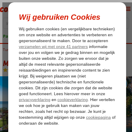
Pakketgarantie
Turkije
Home
Turkse Riviera
Belek
Megasaray Club Belek
Megasaray Club Belek
Ultra All Inclusive
-
Hotel