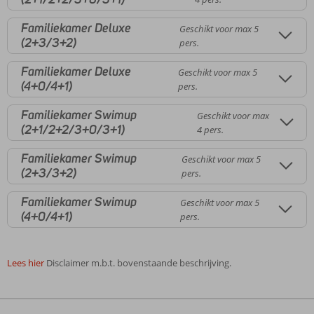
Familiekamer Deluxe
Geschikt voor max 5
(2+3/3+2)
pers.
Familiekamer Deluxe
Geschikt voor max 5
(4+0/4+1)
pers.
Familiekamer Swimup
Geschikt voor max
(2+1/2+2/3+0/3+1)
4 pers.
Familiekamer Swimup
Geschikt voor max 5
(2+3/3+2)
pers.
Familiekamer Swimup
Geschikt voor max 5
(4+0/4+1)
pers.
Lees hier
Disclaimer m.b.t. bovenstaande beschrijving.
De
beoordelingen