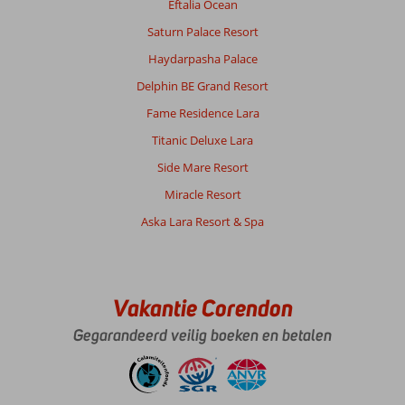
Eftalia Ocean
Algemene indruk
9
Eten
8
Ligging
8
Kamers
8
Saturn Palace Resort
Service
9
Kindvriendelijk
9
Haydarpasha Palace
Prijs/kwaliteit
8
Wifi kwaliteit
8
Delphin BE Grand Resort
Fame Residence Lara
Albert
9,0
Nederland
Titanic Deluxe Lara
Met partner
,
Side Mare Resort
29 september 2025
Miracle Resort
Aska Lara Resort & Spa
Belek
is
een
heerlijke
Vakantie Corendon
vakantiebestemming.
Niet
Gegarandeerd veilig boeken en betalen
te
ver
van
de