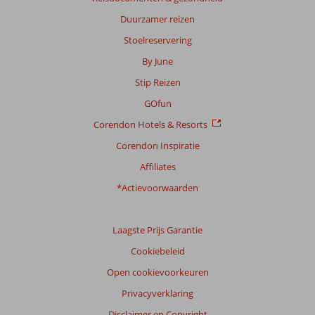
65
Duurzamer reizen
beoordelingen
Stoelreservering
By June
Scoreverdeling
Stip Reizen
Algemene indruk
8,8
Eten
8,9
Ligging
8,2
Kamers
8,2
GOfun
Service
8,7
Kindvriendelijk
8,8
Corendon Hotels & Resorts
Prijs/kwaliteit
8,2
Wifi kwaliteit
8,0
Corendon Inspiratie
Ervaringen
Affiliates
van
onze
*Actievoorwaarden
klanten
Taal
Laagste Prijs Garantie
Nederlands (NL) (47)
Cookiebeleid
Filter
reisgezelschap
Open cookievoorkeuren
Alle
Privacyverklaring
Sorteren
Disclaimer en Copyright