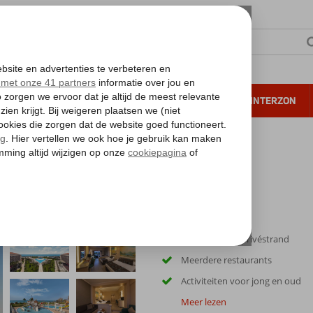
NTIE
VERRE REIZEN
ALL INCLUSIVE
WINTERZON
 annuleren*
Direct aan het privéstrand
Meerdere restaurants
Activiteiten voor jong en oud
Meer lezen