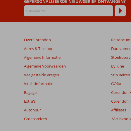
GEPERSONALISEERDE NIEUWSBRIEF ONTVANGEN?
die
ouder
zijn
dan
48
maanden
Over Corendon
Reisdocum
worden
niet
Adres & Telefoon
Duurzamer 
meer
Algemene Informatie
Stoelreserv
weergegeven
om
Algemene Voorwaarden
By June
de
Veelgestelde Vragen
Stip Reizen
relevantie
van
Vluchtinformatie
GOfun
de
Bagage
Corendon H
getoonde
beoordelingen
Extra's
Corendon I
te
Autohuur
Affiliates
garanderen.
Meer
Groepsreizen
*Actievoor
info
over