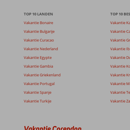
onze
beoordelingen.
TOP 10 LANDEN
TOP 10 B
Vakantie Bonaire
Vakantie K
Totale score
Scoreverdeling
7,5
Algemene indruk
7,5
Eten
Vakantie Bulgarije
Vakantie Ca
Gebaseerd op:
Ligging
7,5
Kamers
21
Vakantie Curacao
Vakantie G
Goed
Service
7,8
Kindvriende
beoordelingen
Prijs/kwaliteit
7,4
Wifi kwalite
Vakantie Nederland
Vakantie Ib
Vakantie Egypte
Vakantie D
Vakantie Gambia
Vakantie K
Ervaringen
Taal
van onze
Nederlands (NL) (19)
Vakantie Griekenland
Vakantie Kr
klanten
Vakantie Portugal
Vakantie M
Vakantie Spanje
Vakantie Te
8,0
Vakantie Turkije
Vakantie Z
Mooie
Algemene indruk
8
locatie,
Ligging
8
Pieter
tennisbanen
Service
9
Nederland
zijn
Prijs/kwaliteit
9
oké.
Vakantie Corendon
Met groep
Eten
8