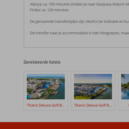
Alanya: ca. 105 minuten (indien je naar Gazipasa Airport vli
Finike: ca. 120 minuten
De genoemde transfertijden zijn slechts ter indicatie en
De transfer naar je accommodatie is niet inbegrepen, maar
De
beoordelingen
zijn
door
Gerelateerde hotels
onze
klanten
geschreven
na
hun
verblijf
in
Titanic Deluxe Golf Belek
Titanic Deluxe Golf Belek - Golfpakket
Kaya
Belek
Beoordelingen