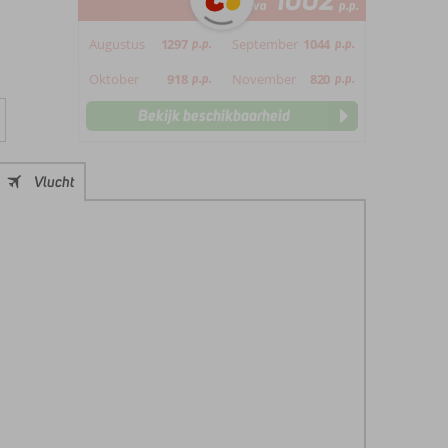
1002
va
p.p.
Augustus
1297
p.p.
September
1044
p.p.
Oktober
918
p.p.
November
820
p.p.
Bekijk beschikbaarheid
Vlucht