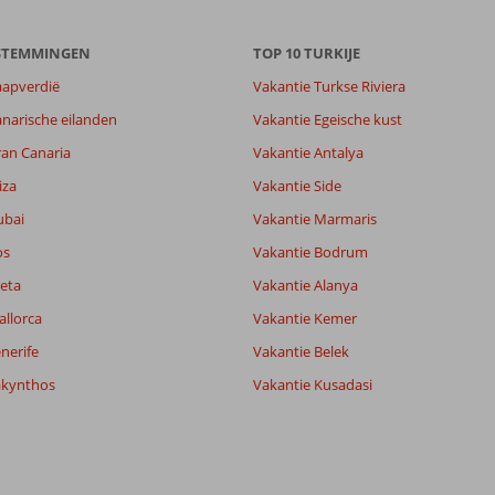
ESTEMMINGEN
TOP 10 TURKIJE
aapverdië
Vakantie Turkse Riviera
8,2
narische eilanden
Vakantie Egeische kust
6,8
ran Canaria
Vakantie Antalya
lijk
7,5
it
5,0
iza
Vakantie Side
ubai
Vakantie Marmaris
os
Vakantie Bodrum
Filter reisgezelschap
Sorteren op
Alle
datum (nieuw > oud)
eta
Vakantie Alanya
allorca
Vakantie Kemer
nerife
Vakantie Belek
akynthos
Vakantie Kusadasi