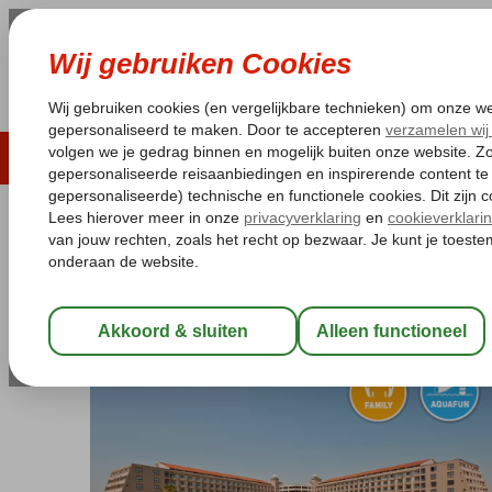
LAST MINUTE
ZOMER 2026
ZONVAKA
Pakketgarantie
Laagsteprijsgarantie*
Gratis
Turkije
Home
Turkse Riviera
Belek
Kaya Belek
Kaya Belek
Ultra All Inclusive
-
Hotel