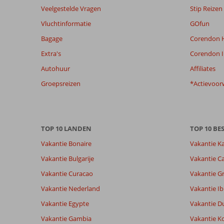
Veelgestelde Vragen
Stip Reizen
de
relevantie
Vluchtinformatie
GOfun
van
Bagage
Corendon H
de
getoonde
Extra's
Corendon I
beoordelingen
Autohuur
Affiliates
te
garanderen.
Groepsreizen
*Actievoor
Meer
info
over
onze
TOP 10 LANDEN
TOP 10 B
beoordelingen.
Vakantie Bonaire
Vakantie K
Vakantie Bulgarije
Vakantie Ca
Vakantie Curacao
Vakantie G
Vakantie Nederland
Vakantie Ib
Vakantie Egypte
Vakantie D
Vakantie Gambia
Vakantie K