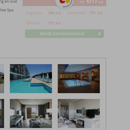
611
ong en oud
va
p.p.
 het Spa
Augustus
680
p.p.
September
571
p.p.
Oktober
527
p.p.
Bekijk beschikbaarheid