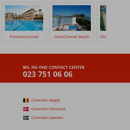
Panorama Hotel
Grand Zaman Beach
BEL NU ONS CONTACT CENTER
023 751 06 06
Corendon België
Corendon Denmark
Corendon Zweden