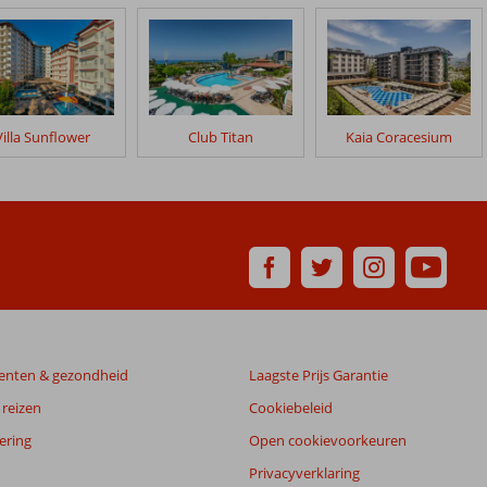
Villa Sunflower
Club Titan
Kaia Coracesium
enten & gezondheid
Laagste Prijs Garantie
reizen
Cookiebeleid
ering
Open cookievoorkeuren
Privacyverklaring