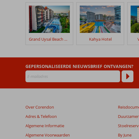
klanten
geschreven
na
hun
verblijf
in
Grand Uysal Beach & Spa
Kahya Hotel
Lonicera
West
Hotel
GEPERSONALISEERDE NIEUWSBRIEF ONTVANGEN?
Beoordelingen
die
ouder
zijn
dan
48
Over Corendon
Reisdocum
maanden
worden
Adres & Telefoon
Duurzamer 
niet
Algemene Informatie
Stoelreserv
meer
weergegeven
Algemene Voorwaarden
By June
om