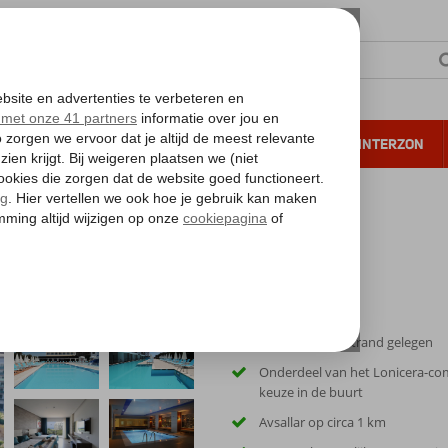
NTIE
VERRE REIZEN
ALL INCLUSIVE
WINTERZON
 annuleren*
Direct aan het strand gelegen
Onderdeel van het Lonicera-com
keuze in de buurt
Avsallar op circa 1 km