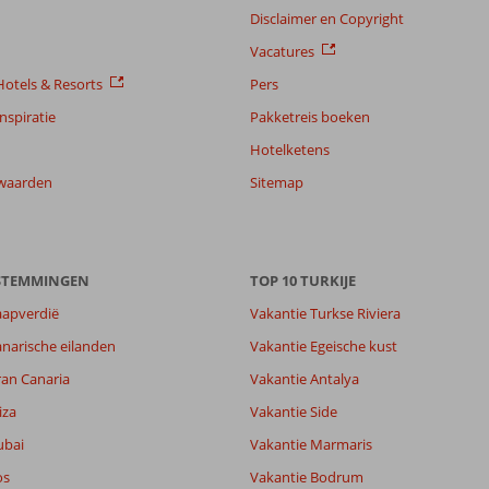
Disclaimer en Copyright
Vacatures
otels & Resorts
Pers
nspiratie
Pakketreis boeken
Hotelketens
waarden
Sitemap
ESTEMMINGEN
TOP 10 TURKIJE
aapverdië
Vakantie Turkse Riviera
narische eilanden
Vakantie Egeische kust
ran Canaria
Vakantie Antalya
iza
Vakantie Side
ubai
Vakantie Marmaris
os
Vakantie Bodrum