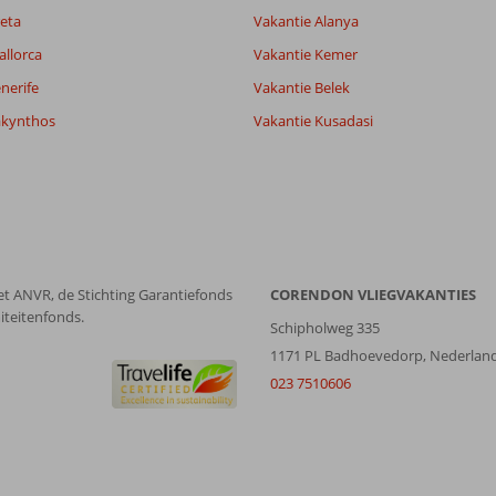
eta
Vakantie Alanya
allorca
Vakantie Kemer
nerife
Vakantie Belek
akynthos
Vakantie Kusadasi
et ANVR, de Stichting Garantiefonds
CORENDON VLIEGVAKANTIES
iteitenfonds.
Schipholweg 335
1171 PL Badhoevedorp, Nederlan
023 7510606