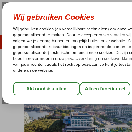
LAST MINUTE
ZOMER 2026
ZONVAKA
Pakketgarantie
Laagsteprijsgarantie*
Gratis
Turkije
Home
Turkse Riviera
Alanya
Turkler
Lonicera West Hotel
Lonicera West Hotel
Ultra All Inclusive
-
Hotel