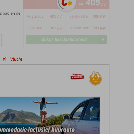
405
r
va
p.p.
ks bad en de
Augustus
405
p.p.
September
388
p.p.
Oktober
363
p.p.
November
399
p.p.
Bekijk beschikbaarheid
Vlucht