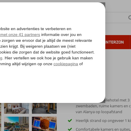
NTIE
VERRE REIZEN
ALL INCLUSIVE
WINTERZON
 annuleren*
ower
Gemoedelijk familiehotel met 3
zwembaden, ruime kamers en 
van Alanya op loopafstand
Heerlijk strand op ongeveer 1 k
Comfortabele kamers en suites,