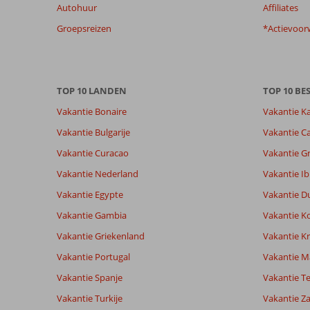
Autohuur
Affiliates
garanderen.
Meer
Groepsreizen
*Actievoor
info
over
onze
beoordelingen.
TOP 10 LANDEN
TOP 10 B
Vakantie Bonaire
Vakantie K
Totale score
Scoreverdeling
8,0
Algemene indruk
8,0
Eten
Vakantie Bulgarije
Vakantie Ca
Gebaseerd op:
Ligging
8,1
Kamers
512
Vakantie Curacao
Vakantie G
Zeer goed
Service
8,1
Kindvriende
beoordelingen
Prijs/kwaliteit
8,0
Wifi kwalite
Vakantie Nederland
Vakantie Ib
Vakantie Egypte
Vakantie D
Vakantie Gambia
Vakantie K
Ervaringen
Taal
van onze
Nederlands (NL) (126)
Vakantie Griekenland
Vakantie Kr
klanten
Vakantie Portugal
Vakantie M
Vakantie Spanje
Vakantie Te
9,0
Vakantie Turkije
Vakantie Z
Over
Algemene indruk
9