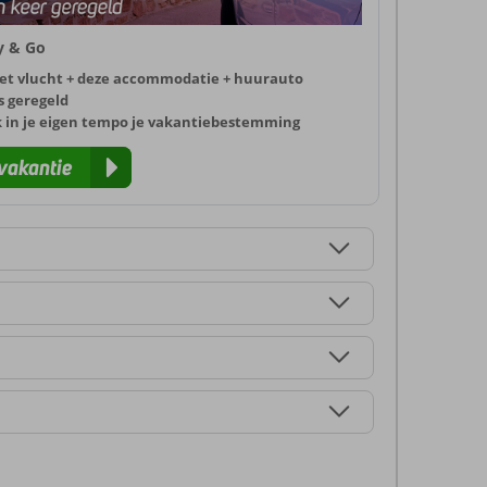
ly & Go
et vlucht + deze accommodatie + huurauto
s geregeld
k in je eigen tempo je vakantiebestemming
vakantie