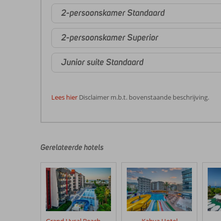
2-persoonskamer Standaard
2-persoonskamer Superior
Junior suite Standaard
Lees hier
Disclaimer m.b.t. bovenstaande beschrijving.
De
beoordelingen
zijn
door
Gerelateerde hotels
onze
klanten
geschreven
na
hun
verblijf
in
Grand Uysal Beach & Spa
Kahya Hotel