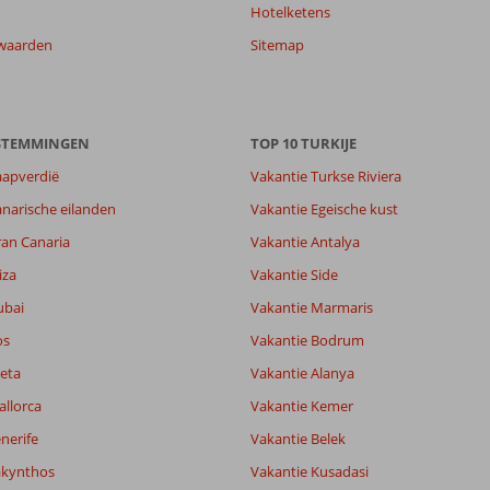
Hotelketens
waarden
Sitemap
ESTEMMINGEN
TOP 10 TURKIJE
aapverdië
Vakantie Turkse Riviera
7,2
narische eilanden
Vakantie Egeische kust
7,6
ran Canaria
Vakantie Antalya
lijk
7,2
it
6,0
iza
Vakantie Side
ubai
Vakantie Marmaris
os
Vakantie Bodrum
Filter reisgezelschap
Sorteren op
Alle
datum (nieuw > oud)
eta
Vakantie Alanya
allorca
Vakantie Kemer
nerife
Vakantie Belek
akynthos
Vakantie Kusadasi