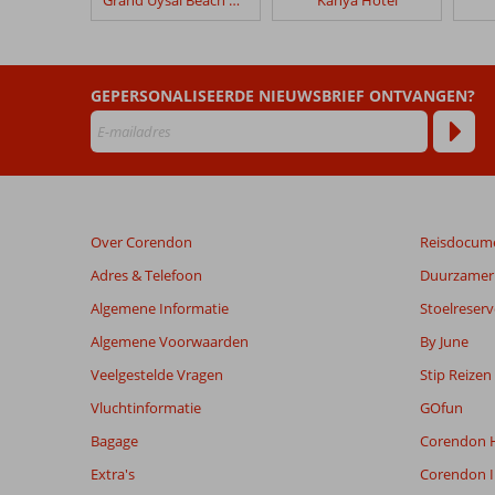
Villa
Sunflower
Beoordelingen
GEPERSONALISEERDE NIEUWSBRIEF ONTVANGEN?
die
ouder
zijn
dan
48
maanden
Over Corendon
Reisdocum
worden
niet
Adres & Telefoon
Duurzamer 
meer
Algemene Informatie
Stoelreserv
weergegeven
om
Algemene Voorwaarden
By June
de
Veelgestelde Vragen
Stip Reizen
relevantie
van
Vluchtinformatie
GOfun
de
Bagage
Corendon H
getoonde
beoordelingen
Extra's
Corendon I
te