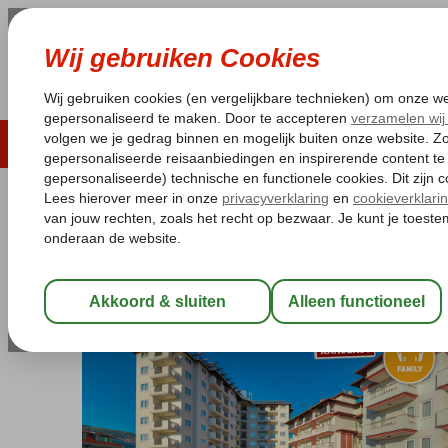
LAST MINUTE
ZOMER 2026
ZONVAKA
Pakketgarantie
Laagsteprijsgarantie*
Gratis
Turkije
Home
Turkse Riviera
Alanya
Alanya-Centrum
Villa Sunfl
Villa Sunflower
All Inclusive
-
Hotel