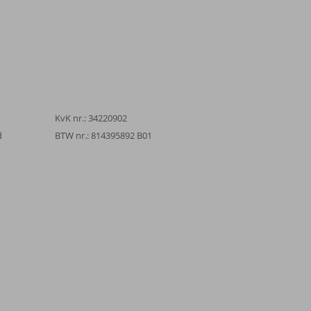
KvK nr.: 34220902
d
BTW nr.: 814395892 B01