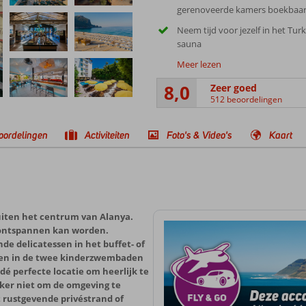
gerenoveerde kamers boekbaa
Neem tijd voor jezelf in het Tur
sauna
Meer lezen
8,0
Zeer goed
512 beoordelingen
oordelingen
Activiteiten
Foto's & Video's
Kaart
buiten het centrum van Alanya.
 ontspannen kan worden.
de delicatessen in het buffet- of
aken in de twee kinderzwembaden
 dé perfecte locatie om heerlijk te
eker niet om de omgeving te
 rustgevende privéstrand of