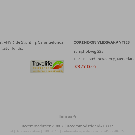
et ANVR, de Stichting Garantiefonds
CORENDON VLIEGVAKANTIES
iteitenfonds.
Schipholweg 335
1171 PL Badhoevedorp, Nederlan
023 7510606
TourWeb
©
accommodation-10007
| accommodationId=10007
NetMatch
nl | Accommodation | 380.0.0.13 | netm-web-ui-production-7f756f55dd-8km24