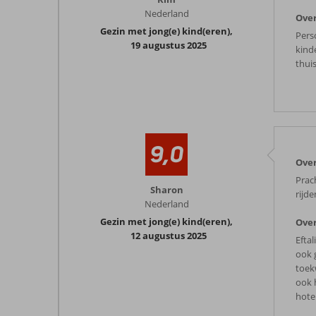
Nederland
Over
Gezin met jong(e) kind(eren)
,
Pers
19 augustus 2025
kind
thui
9,0
Over
Prach
Sharon
rijde
Nederland
Gezin met jong(e) kind(eren)
,
Over
12 augustus 2025
Efta
ook 
toek
ook 
hotel