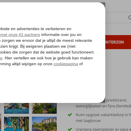
NTIE
VERRE REIZEN
ALL INCLUSIVE
WINTERZON
 annuleren*
Familiehotel met privéstrand,
waterglijbanen en fijne (familie
Ruim opgezet vakantiedorp in 
met laagbouw
Urenlang zwemplezier en gave g