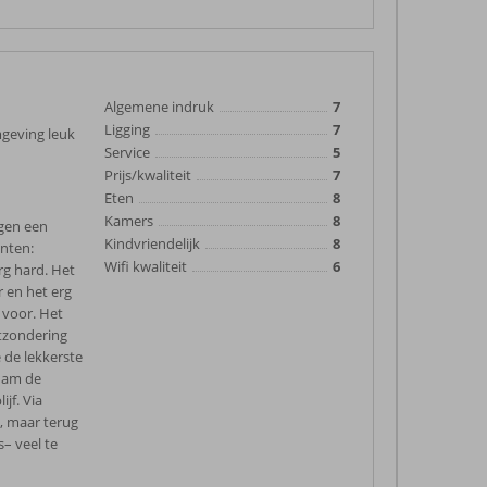
Algemene indruk
7
Ligging
7
mgeving leuk
Service
5
Prijs/kwaliteit
7
Eten
8
Kamers
8
egen een
Kindvriendelijk
8
nten:
Wifi kwaliteit
6
g hard. Het
r en het erg
 voor. Het
itzondering
 de lekkerste
 nam de
jf. Via
, maar terug
– veel te