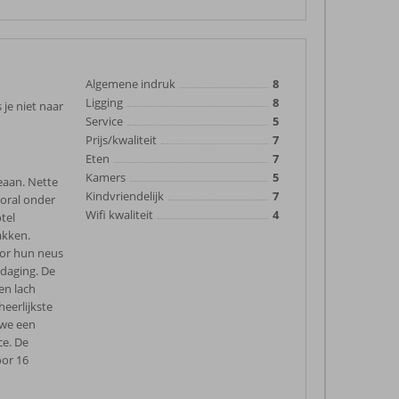
Algemene indruk
8
Ligging
8
 je niet naar
Service
5
Prijs/kwaliteit
7
Eten
7
Kamers
5
ceaan. Nette
Kindvriendelijk
7
oral onder
Wifi kwaliteit
4
tel
akken.
oor hun neus
tdaging. De
en lach
eerlijkste
 we een
ce. De
oor 16