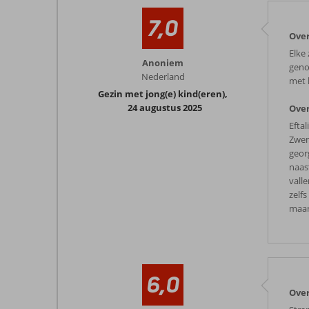
7,0
Over
Elke
Anoniem
geno
Nederland
met k
Gezin met jong(e) kind(eren)
,
24 augustus 2025
Over
Eftal
Zwem
geor
naas
valle
zelf
maar
6,0
Over