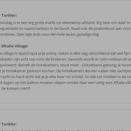
 Turkler:
 zondag is er een erg grote markt op steenworp afstand. Erg leuk om daar te
eg winkels en supermarkten in de buurt. Raad ook de piratenboot aan vo
inderen. Zeer lage prijs voor één hele leuke, gezellige dag
 Eftalia Village:
ia village is opzich qua prijs prima. Heten is elke dag verschillend dat wel fijn i
baden zijn echt top voor de kinderen. Savonds wordt er ruim voldoende ac
ganiseerd. Betreft de hotelkamers, nooit meer . Ontzettend gehorig. Je hoo
t je hotelkamer gewoon kuchen. De hotelkamers deuren vallen niet zachtjes
n echt zo hard dicht dat je je elke keer rot schrikt. En dat tot midden in de n
s 4 dagen op het balkon moeten slapen omdat daar wel rustig was. Eftalia vil
 de kamers niet!!!
 Turkler: