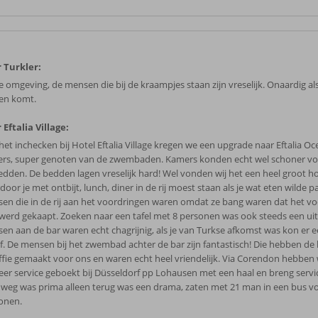
 Turkler:
e omgeving, de mensen die bij de kraampjes staan zijn vreselijk. Onaardig als
en komt.
 Eftalia Village:
het inchecken bij Hotel Eftalia Village kregen we een upgrade naar Eftalia O
rs, super genoten van de zwembaden. Kamers konden echt wel schoner vo
edden. De bedden lagen vreselijk hard! Wel vonden wij het een heel groot ho
oor je met ontbijt, lunch, diner in de rij moest staan als je wat eten wilde p
en die in de rij aan het voordringen waren omdat ze bang waren dat het v
werd gekaapt. Zoeken naar een tafel met 8 personen was ook steeds een ui
en aan de bar waren echt chagrijnig, als je van Turkse afkomst was kon er e
f. De mensen bij het zwembad achter de bar zijn fantastisch! Die hebben de h
offie gemaakt voor ons en waren echt heel vriendelijk. Via Corendon hebben
eer service geboekt bij Düsseldorf pp Lohausen met een haal en breng servi
weg was prima alleen terug was een drama, zaten met 21 man in een bus v
onen.