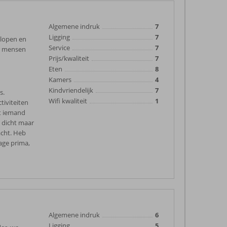
Algemene indruk
7
Ligging
7
 lopen en
Service
7
or mensen
Prijs/kwaliteit
7
Eten
8
Kamers
4
Kindvriendelijk
7
s.
Wifi kwaliteit
1
tiviteiten
rt iemand
 dicht maar
acht. Heb
lage prima,
Algemene indruk
6
Ligging
5