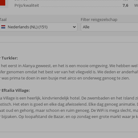
Prijs/kwaliteit
7,6
Wi
Taal
Filter reisgezelschap
Nederlands (NL) (151)
Alle
 Turkler:
 het eerst in Alanya geweest, en het is een mooie omgeving. We hebben wel
sfer genomen omdat het best ver van het vliegveld is. We deden er anderhalf
 was prima te doen in een busje met airco en onderweg genoeg te zien.
 Eftalia Village:
ia Village is een heerlijk, kindvriendelijk hotel. De zwembaden en het Island z
astisch. Het eten is goed en elke dag afwisselend. Elke dag genoeg animatie.
 wat oud en gehorig, maar schoon en ruim genoeg. De WiFi is mega slecht, ma
 bijzaken. Op loopafstand de Bazar, en op zondag een grote markt waar je 