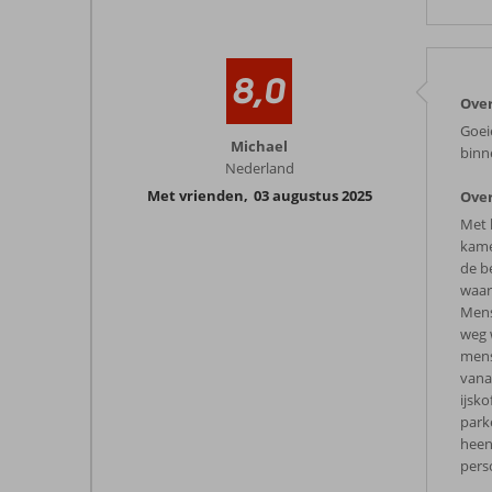
8,0
Over
Goei
Michael
binn
Nederland
Met vrienden
,
03 augustus 2025
Over
Met 
kame
de b
waard
Mens
weg 
mens
vana
ijsk
park
heen
pers