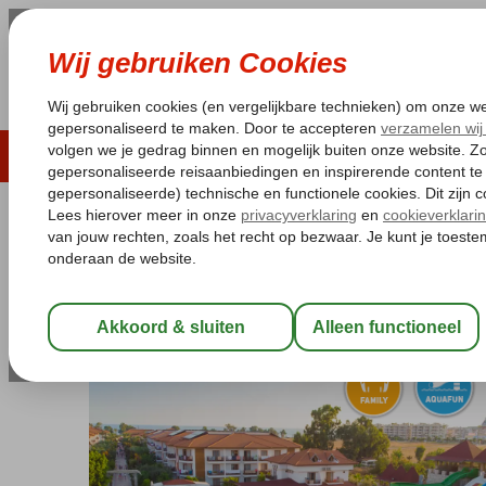
LAST MINUTE
ZOMER 2026
ZONVAKA
Pakketgarantie
Laagsteprijsgarantie*
Gratis
Turkije
Home
Turkse Riviera
Alanya
Turkler
Eftalia Village
Eftalia Village
All Inclusive
-
Hotel