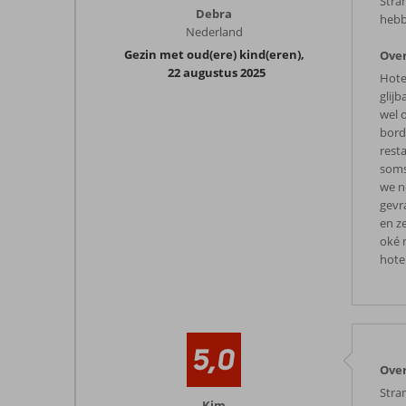
Stra
Debra
hebb
Nederland
Gezin met oud(ere) kind(eren)
,
Over
22 augustus 2025
Hote
glij
wel 
bord
rest
soms
we n
gevr
en z
oké 
hote
5,0
Over
Stran
Kim