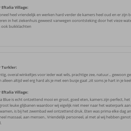
 Eftalia Village:
oneel heel vriendelijk en werken hard verder de kamers heel oud en er zijn b
eren in het ziekenhuis geweest vanwegen oorontsteking door het vieze wat
s ook buikklachten
 Turkler:
tig, overal winkeltjes voor ieder wat wils, prachtige zee, natuur... gewoon ge
n alleen altijd wel erg hard als je met een busje gaat ,zit soms je hart in je keel.
 Eftalia Village:
lia Blue is echt ontzettend mooi en groot, goed eten, kamers zijn perfect, he
groot leuke glijbanen waardoor wij eigelijk niet meer naar het waterpark aan
wamen, is bij het zwembad wel ontzettend druk. Eten was prima elke dag a
heel massaal, aan mensen.. Vriendelijk personeel, al met al wij hebben genot
.