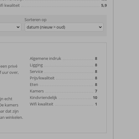
fi kwaliteit
5,9
Sorteren op
datum (nieuw > oud)
Algemene indruk
8
Ligging
8
 een privé
Service
8
 uur over,
Prijs/kwaliteit
8
Eten
8
Kamers
7
Kindvriendelijk
10
ijn echt
Wifi kwaliteit
1
 De kamers
ar dat zijn
kan winkelen.