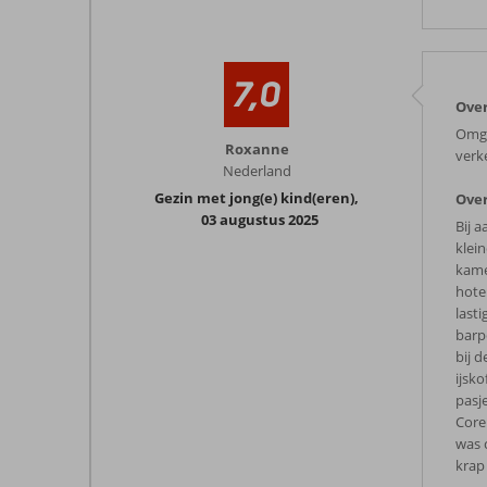
7,0
Over
Omge
Roxanne
verk
Nederland
Gezin met jong(e) kind(eren)
,
Over
03 augustus 2025
Bij 
klei
kame
hotel
last
barp
bij 
ijsk
pasj
Core
was 
krap