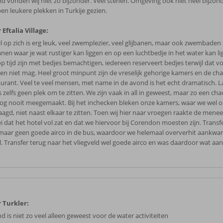
nd vonden wij niet zo bijzonder. Veel stenen. Omgeving ook niet heel bijzon
en leukere plekken in Turkije gezien.
 Eftalia Village:
l op zich is erg leuk, veel zwemplezier, veel glijbanen, maar ook zwembaden
banen waar je wat rustiger kan liggen en op een luchtbedje in het water kan li
op tijd zijn met bedjes bemachtigen, iedereen reserveert bedjes terwijl dat v
en niet mag. Heel groot minpunt zijn de vreselijk gehorige kamers en de cha
aurant. Veel te veel mensen, met name in de avond is het echt dramatisch. L
 zelfs geen plek om te zitten. We zijn vaak in all in geweest, maar zo een c
og nooit meegemaakt. Bij het inchecken bleken onze kamers, waar we wel
aagd, niet naast elkaar te zitten. Toen wij hier naar vroegen raakte de menee
ei dat het hotel vol zat en dat we hiervoor bij Corendon moesten zijn. Trans
maar geen goede airco in de bus, waardoor we helemaal oververhit aankwa
l. Transfer terug naar het vliegveld wel goede airco en was daardoor wat a
 Turkler:
d is niet zo veel alleen geweest voor de water activiteiten