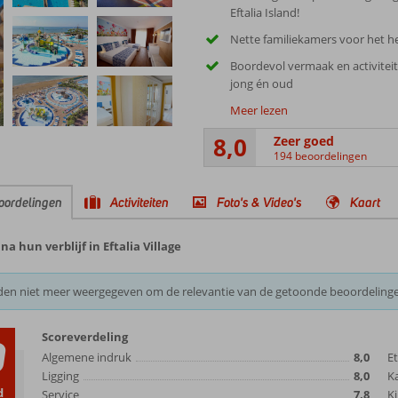
Eftalia Island!
Nette familiekamers voor het he
Boordevol vermaak en activitei
jong én oud
Meer lezen
8,0
Zeer goed
194 beoordelingen
oordelingen
Activiteiten
Foto's & Video's
Kaart
 hun verblijf in Eftalia Village
den niet meer weergegeven om de relevantie van de getoonde beoordeling
Scoreverdeling
0
Algemene indruk
8,0
E
Ligging
8,0
K
d
Service
7,8
Ki