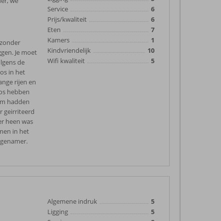
der, we
Service
6
Prijs/kwaliteit
6
Eten
7
Kamers
1
 zonder
Kindvriendelijk
10
ggen. Je moet
Wifi kwaliteit
5
olgens de
os in het
ange rijen en
haos hebben
 om hadden
r geirriteerd
fer heen was
men in het
angenamer.
Algemene indruk
5
Ligging
5