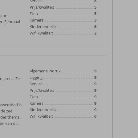
Service
8
Prijs/kwaliteit
5
Eten
5
ij ons
Kamers
3
er. Eenmaal
Kindvriendelijk
6
Wifi kwaliteit
2
Algemene indruk
9
Ligging
9
nieten... Ze
Service
9
..
Prijs/kwaliteit
9
Eten
9
Kamers
9
t zwembad is
Kindvriendelijk
9
 de zee
Wifi kwaliteit
6
nder thema..
en van dit