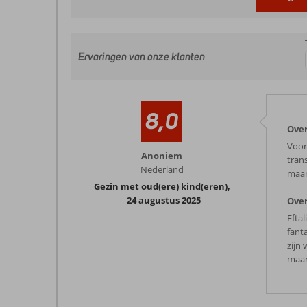
Ervaringen van onze klanten
8,0
Over
Voor
Anoniem
tran
Nederland
maar
Gezin met oud(ere) kind(eren)
,
24 augustus 2025
Over
Eftal
fant
zijn
maar