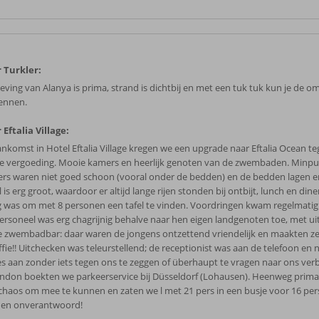
 Turkler:
ving van Alanya is prima, strand is dichtbij en met een tuk tuk kun je de o
ennen.
 Eftalia Village:
aankomst in Hotel Eftalia Village kregen we een upgrade naar Eftalia Ocean t
ne vergoeding. Mooie kamers en heerlijk genoten van de zwembaden. Minpu
rs waren niet goed schoon (vooral onder de bedden) en de bedden lagen er
 is erg groot, waardoor er altijd lange rijen stonden bij ontbijt, lunch en dine
ig was om met 8 personen een tafel te vinden. Voordringen kwam regelmatig
ersoneel was erg chagrijnig behalve naar hen eigen landgenoten toe, met u
de zwembadbar: daar waren de jongens ontzettend vriendelijk en maakten ze
offie!! Uitchecken was teleurstellend; de receptionist was aan de telefoon en
es aan zonder iets tegen ons te zeggen of überhaupt te vragen naar ons verbli
ndon boekten we parkeerservice bij Düsseldorf (Lohausen). Heenweg prima
chaos om mee te kunnen en zaten we l met 21 pers in een busje voor 16 pers
 en onverantwoord!