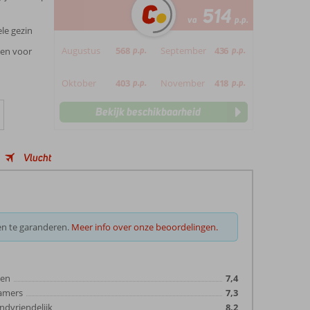
514
va
p.p.
le gezin
Augustus
568
p.p.
September
436
p.p.
ten voor
Oktober
403
p.p.
November
418
p.p.
Bekijk beschikbaarheid
Vlucht
en te garanderen.
Meer info over onze beoordelingen.
ten
7,4
amers
7,3
ndvriendelijk
8,2