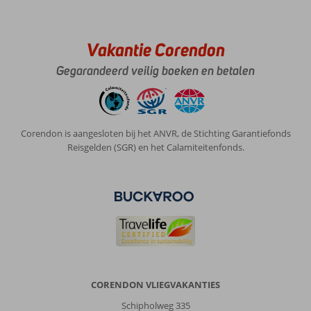
Village:
Zo
een
Vakantie Corendon
mooi
Gegarandeerd veilig boeken en betalen
hotel
en
super
vriendelijk
personeel
Corendon is aangesloten bij het ANVR, de Stichting Garantiefonds
echt
Reisgelden (SGR) en het Calamiteitenfonds.
een
aanrader
Algemene indruk
10
Eten
10
Ligging
10
Kamers
10
Service
10
Kindvriendelijk
10
Prijs/kwaliteit
10
Wifi kwaliteit
10
Anoniem
CORENDON VLIEGVAKANTIES
9,0
Nederland
Schipholweg 335