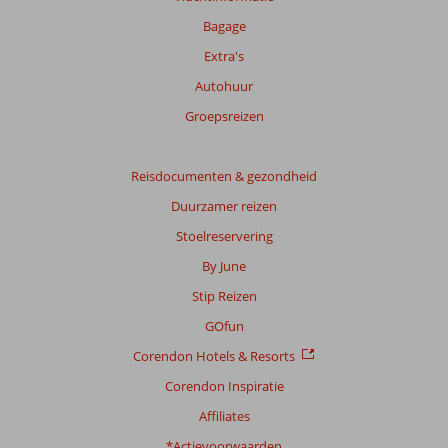
onze
beoordelingen.
Bagage
Extra's
Totale
Autohuur
score
Groepsreizen
Gebaseerd
op:
196
Reisdocumenten & gezondheid
beoordelingen
Duurzamer reizen
Stoelreservering
Scoreverdeling
By June
Algemene indruk
8,0
Eten
7,4
Stip Reizen
Ligging
8,0
Kamers
7,3
Service
7,8
Kindvriendelijk
8,2
GOfun
Prijs/kwaliteit
7,7
Wifi kwaliteit
6,0
Corendon Hotels & Resorts
Corendon Inspiratie
Ervaringen
van
Affiliates
onze
klanten
*Actievoorwaarden