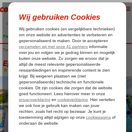
Pakketgarantie
Turkije
Home
Turkse Riviera
Alanya
Turkler
Eftalia Village
Eftalia Village
All Inclusive
-
Hotel