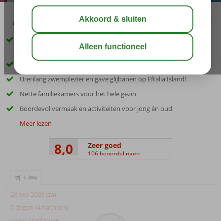
03:45
aug 33°
C
delen
bewaar
Familiehotel met privéstrand, waterglijbanen en fijne
(familie)kamers
Ruim opgezet vakantiedorp in het groen met laagbouw
Urenlang zwemplezier en gave glijbanen op Eftalia Island!
Nette familiekamers voor het hele gezin
Boordevol vermaak en activiteiten voor jong én oud
Meer lezen
8,0
Zeer goed
196 beoordelingen
+
26 sep 2026 (za)
5 dagen (4 nachten)
vanaf Eindhoven