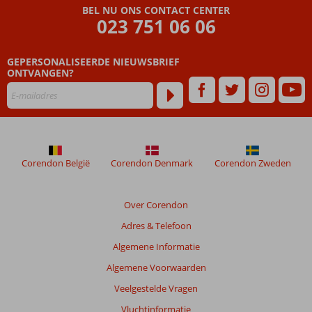
die
BEL NU ONS CONTACT CENTER
ouder
023 751 06 06
zijn
dan
GEPERSONALISEERDE NIEUWSBRIEF
48
ONTVANGEN?
maanden
worden
niet
meer
weergegeven
om
de
Corendon België
Corendon Denmark
Corendon Zweden
relevantie
van
de
Over Corendon
getoonde
Adres & Telefoon
beoordelingen
te
Algemene Informatie
garanderen.
Algemene Voorwaarden
Meer
info
Veelgestelde Vragen
over
Vluchtinformatie