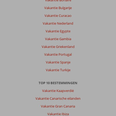
Vakantie Bonaire
dicht
bij
Vakantie Bulgarije
konakli
Vakantie Curacao
kan
je
Vakantie Nederland
leuk
Vakantie Egypte
winkelen
in
Vakantie Gambia
de
Vakantie Griekenland
avond
Vakantie Portugal
Over
Vakantie Spanje
Eftalia
Village:
Vakantie Turkije
Leuk
hotel
TOP 10 BESTEMMINGEN
veel
te
Vakantie Kaapverdië
doen
Vakantie Canarische eilanden
voor
jong
Vakantie Gran Canaria
en
Vakantie Ibiza
oud.