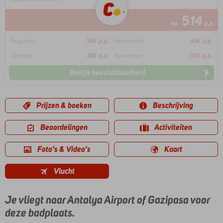
514
va
p.p.
Augustus
560
p.p.
September
436
p.p.
Oktober
403
p.p.
November
418
p.p.
Bekijk beschikbaarheid
Prijzen & boeken
Beschrijving
Beoordelingen
Activiteiten
Foto's & Video's
Kaart
Vlucht
Je vliegt naar Antalya Airport of Gazipasa voor
deze badplaats.