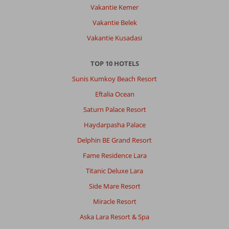
Over
Vakantie Kemer
Turkler:
Vakantie Belek
Mooie
omgeving
Vakantie Kusadasi
genoeg
te
TOP 10 HOTELS
doen
maar
Sunis Kumkoy Beach Resort
het
Eftalia Ocean
is
een
Saturn Palace Resort
hele
Haydarpasha Palace
dure
plaats
Delphin BE Grand Resort
en
Fame Residence Lara
ze
willen
Titanic Deluxe Lara
alles
Side Mare Resort
in
euro’s
Miracle Resort
Aska Lara Resort & Spa
Over
Eftalia