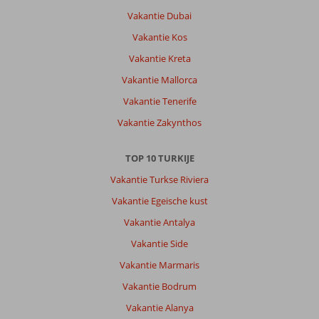
Veel
Vakantie Dubai
keuze
Vakantie Kos
aan
eten
Vakantie Kreta
vriendelijk
Vakantie Mallorca
personeel
en
Vakantie Tenerife
behulpzaam
Vakantie Zakynthos
Algemene indruk
8
Eten
7
Ligging
8
Kamers
6
TOP 10 TURKIJE
Service
8
Kindvriendelijk
8
Vakantie Turkse Riviera
Prijs/kwaliteit
8
Wifi kwaliteit
4
Vakantie Egeische kust
Vakantie Antalya
Carlo
10
Vakantie Side
Nederland
Gezin met jong(e) kind(eren)
Vakantie Marmaris
,
25 juli 2026
Vakantie Bodrum
Vakantie Alanya