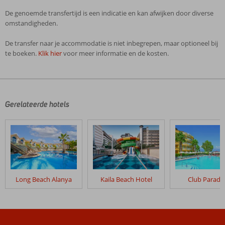
De genoemde transfertijd is een indicatie en kan afwijken door diverse
omstandigheden.
De transfer naar je accommodatie is niet inbegrepen, maar optioneel bij
te boeken.
Klik hier
voor meer informatie en de kosten.
De
beoordelingen
zijn
door
Gerelateerde hotels
onze
klanten
geschreven
na
hun
verblijf
in
Long Beach Alanya
Kaila Beach Hotel
Club Paradi
Eftalia
Village
Beoordelingen