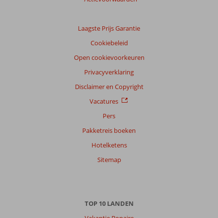
Taal
Nederlands (NL) (153)
Laagste Prijs Garantie
Filter
Cookiebeleid
reisgezelschap
Open cookievoorkeuren
Alle
Privacyverklaring
Sorteren
op
Disclaimer en Copyright
datum (nieuw > oud)
Vacatures
Pers
Anoniem
8,0
Pakketreis boeken
Nederland
Hotelketens
Gezin met oud(ere) kind(eren)
,
28 juli 2026
Sitemap
Over
Turkler:
TOP 10 LANDEN
Leuk