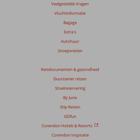
info
Veelgestelde Vragen
over
Vluchtinformatie
onze
beoordelingen.
Bagage
Extra's
Totale
Autohuur
score
Groepsreizen
Gebaseerd
op:
196
Reisdocumenten & gezondheid
beoordelingen
Duurzamer reizen
Stoelreservering
Scoreverdeling
By June
Algemene indruk
8,0
Eten
7,4
Stip Reizen
Ligging
8,0
Kamers
7,3
Service
7,8
Kindvriendelijk
8,2
GOfun
Prijs/kwaliteit
7,7
Wifi kwaliteit
6,0
Corendon Hotels & Resorts
Corendon Inspiratie
Ervaringen