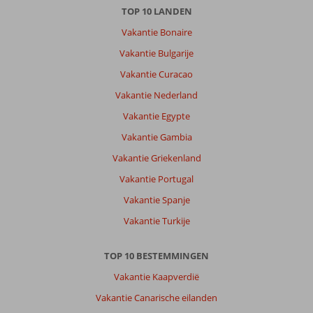
Turkler:
TOP 10 LANDEN
Leuk
Vakantie Bonaire
dicht
bij
Vakantie Bulgarije
konakli
Vakantie Curacao
kan
je
Vakantie Nederland
leuk
Vakantie Egypte
winkelen
in
Vakantie Gambia
de
Vakantie Griekenland
avond
Vakantie Portugal
Over
Vakantie Spanje
Eftalia
Village:
Vakantie Turkije
Leuk
hotel
TOP 10 BESTEMMINGEN
veel
te
Vakantie Kaapverdië
doen
Vakantie Canarische eilanden
voor