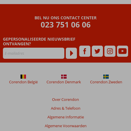
Beoordelingen
die
BEL NU ONS CONTACT CENTER
ouder
023 751 06 06
zijn
dan
GEPERSONALISEERDE NIEUWSBRIEF
48
ONTVANGEN?
maanden
worden
niet
meer
weergegeven
om
de
Corendon België
Corendon Denmark
Corendon Zweden
relevantie
van
de
Over Corendon
getoonde
Adres & Telefoon
beoordelingen
te
Algemene Informatie
garanderen.
Algemene Voorwaarden
Meer