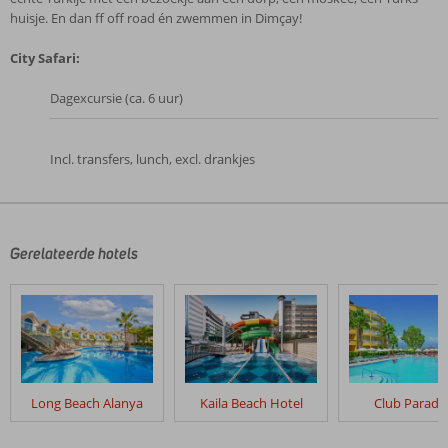
huisje. En dan ff off road én zwemmen in Dimçay!
City Safari:
Dagexcursie (ca. 6 uur)
Incl. transfers, lunch, excl. drankjes
De
beoordelingen
zijn
door
Gerelateerde hotels
onze
klanten
geschreven
na
hun
verblijf
in
Long Beach Alanya
Kaila Beach Hotel
Club Paradi
Eftalia
Village