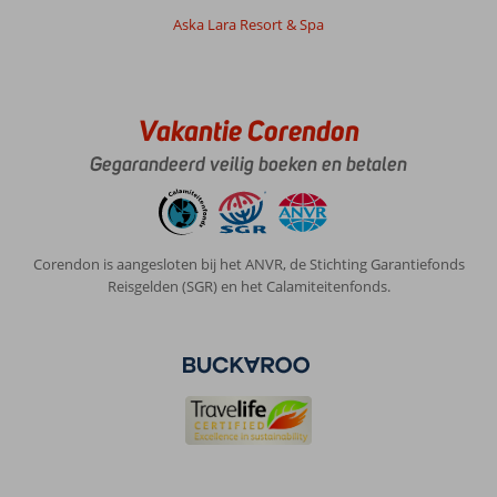
Aska Lara Resort & Spa
Over
Eftalia
Village:
Zo
een
Vakantie Corendon
mooi
Gegarandeerd veilig boeken en betalen
hotel
en
super
vriendelijk
personeel
Corendon is aangesloten bij het ANVR, de Stichting Garantiefonds
echt
Reisgelden (SGR) en het Calamiteitenfonds.
een
aanrader
Algemene indruk
10
Eten
10
Ligging
10
Kamers
10
Service
10
Kindvriendelijk
10
Prijs/kwaliteit
10
Wifi kwaliteit
10