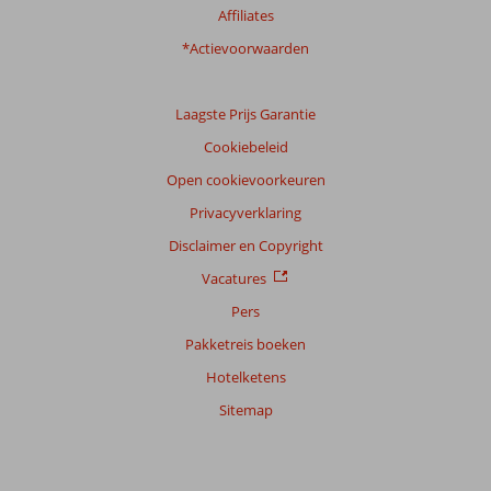
van
Affiliates
onze
klanten
*Actievoorwaarden
Taal
Nederlands (NL) (153)
Laagste Prijs Garantie
Filter
Cookiebeleid
reisgezelschap
Open cookievoorkeuren
Alle
Privacyverklaring
Sorteren
op
Disclaimer en Copyright
datum (nieuw > oud)
Vacatures
Pers
Anoniem
8,0
Pakketreis boeken
Nederland
Hotelketens
Gezin met oud(ere) kind(eren)
,
28 juli 2026
Sitemap
Over