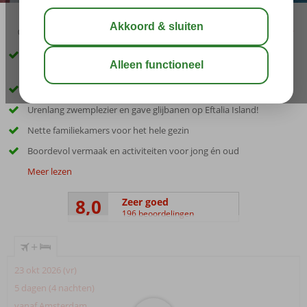
03:45
aug 33°
C
delen
bewaar
Familiehotel met privéstrand, waterglijbanen en fijne
(familie)kamers
Ruim opgezet vakantiedorp in het groen met laagbouw
Urenlang zwemplezier en gave glijbanen op Eftalia Island!
Nette familiekamers voor het hele gezin
Boordevol vermaak en activiteiten voor jong én oud
Meer lezen
8,0
Zeer goed
196 beoordelingen
+
23 okt 2026 (vr)
5 dagen (4 nachten)
vanaf Amsterdam