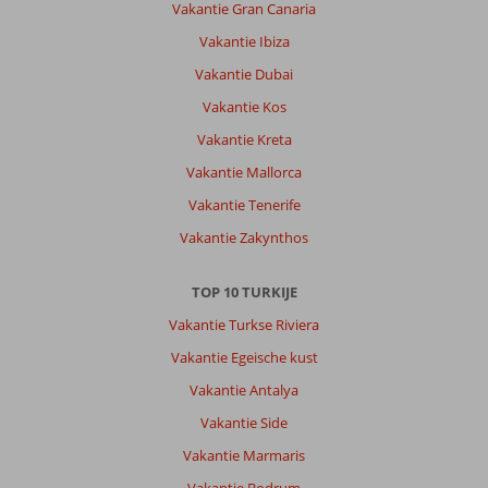
jong
Vakantie Gran Canaria
en
Vakantie Ibiza
oud.
Veel
Vakantie Dubai
keuze
Vakantie Kos
aan
eten
Vakantie Kreta
vriendelijk
Vakantie Mallorca
personeel
en
Vakantie Tenerife
behulpzaam
Vakantie Zakynthos
Algemene indruk
8
Eten
7
Ligging
8
Kamers
6
TOP 10 TURKIJE
Service
8
Kindvriendelijk
8
Vakantie Turkse Riviera
Prijs/kwaliteit
8
Wifi kwaliteit
4
Vakantie Egeische kust
Vakantie Antalya
Carlo
10
Vakantie Side
Nederland
Gezin met jong(e) kind(eren)
Vakantie Marmaris
,
25 juli 2026
Vakantie Bodrum