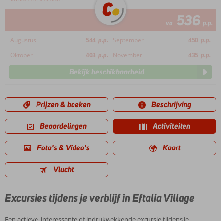
536
va
p.p.
Augustus
544
p.p.
September
450
p.p.
Oktober
403
p.p.
November
435
p.p.
Bekijk beschikbaarheid
Prijzen & boeken
Beschrijving
Beoordelingen
Activiteiten
Foto's & Video's
Kaart
Vlucht
Excursies tijdens je verblijf in Eftalia Village
Een actieve, interessante of indrukwekkende excursie tijdens je