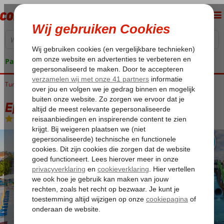
Pakketgarantie
Turkije
Home
Turkse Riviera
Alanya
Turkler
Eftalia Village
Eftalia Village
All Inclusive
-
Hotel