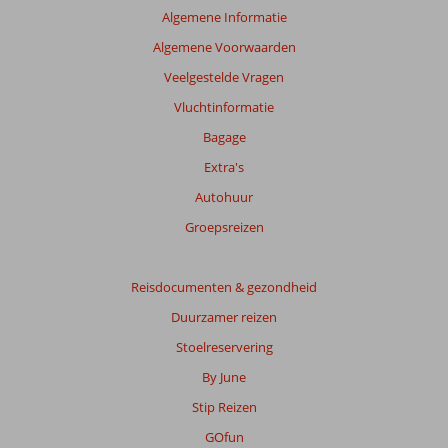
getoonde
Algemene Informatie
beoordelingen
Algemene Voorwaarden
te
garanderen.
Veelgestelde Vragen
Meer
Vluchtinformatie
info
over
Bagage
onze
Extra's
beoordelingen.
Autohuur
Totale
Groepsreizen
score
Gebaseerd
Reisdocumenten & gezondheid
op:
Duurzamer reizen
13
beoordelingen
Stoelreservering
By June
Stip Reizen
Scoreverdeling
Algemene indruk
4,5
Eten
3,5
GOfun