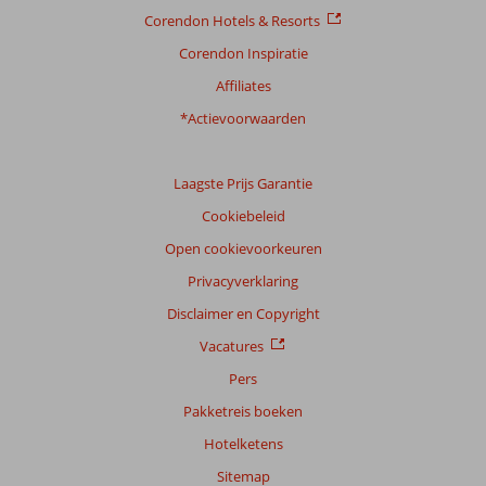
Ligging
5,3
Kamers
5,6
Corendon Hotels & Resorts
Service
4,3
Kindvriendelijk
3,0
Prijs/kwaliteit
4,8
Wifi kwaliteit
2,9
Corendon Inspiratie
Affiliates
Ervaringen
*Actievoorwaarden
van
onze
klanten
Taal
Laagste Prijs Garantie
Nederlands (NL) (4)
Cookiebeleid
Filter
Open cookievoorkeuren
reisgezelschap
Privacyverklaring
Alle
Disclaimer en Copyright
Sorteren
Vacatures
op
Pers
datum (nieuw > oud)
Pakketreis boeken
Hotelketens
Lonneke
7,0
Nederland
Sitemap