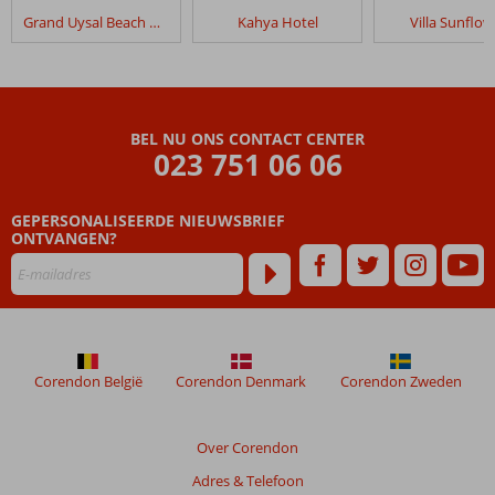
in
Grand Uysal Beach & Spa
Kahya Hotel
Villa Sunflow
Arsi
Blue
Beach
Hotel
BEL NU ONS CONTACT CENTER
Beoordelingen
023 751 06 06
die
ouder
GEPERSONALISEERDE NIEUWSBRIEF
zijn
ONTVANGEN?
dan
48
maanden
worden
niet
meer
weergegeven
Corendon België
Corendon Denmark
Corendon Zweden
om
de
relevantie
Over Corendon
van
Adres & Telefoon
de