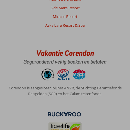
2
Side Mare Resort
bedjes).
Miracle Resort
Over
Aska Lara Resort & Spa
Arsi
Blue
Beach
Hotel:
Erg
Vakantie Corendon
vriendelijk
Gegarandeerd veilig boeken en betalen
personeel,
doen
hun
best
je
Corendon is aangesloten bij het ANVR, de Stichting Garantiefonds
verblijf
Reisgelden (SGR) en het Calamiteitenfonds.
zo
goed
mogelijk
te
maken.
Allereerst