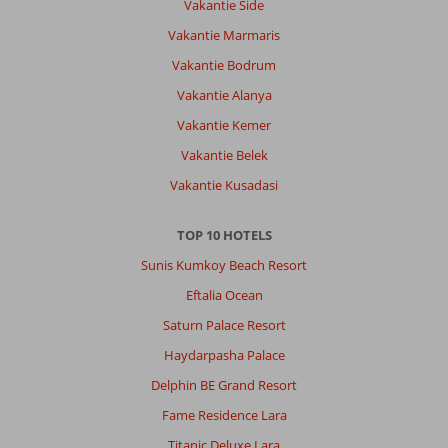
Vakantie Side
waterschoenen
Vakantie Marmaris
mee
en
Vakantie Bodrum
geld
Vakantie Alanya
als
je
Vakantie Kemer
een
Vakantie Belek
bedje
wilt
Vakantie Kusadasi
+
parasol
TOP 10 HOTELS
want
overal
Sunis Kumkoy Beach Resort
betaal
Eftalia Ocean
je
extra
Saturn Palace Resort
voor
Haydarpasha Palace
(omgerekend
zo'n
Delphin BE Grand Resort
5
Fame Residence Lara
euro
voor
Titanic Deluxe Lara