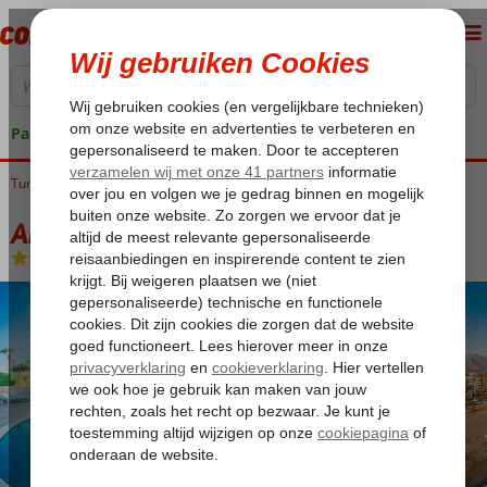
Pakketgarantie
Turkije
Home
Turkse Riviera
Alanya
Tosmur
Arsi Blue Beach Hotel
Arsi Blue Beach Hotel
All Inclusive
-
Hotel