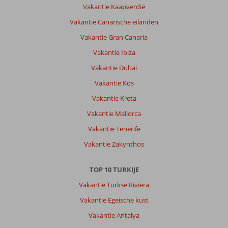
het
Vakantie Kaapverdië
eten
Vakantie Canarische eilanden
in
de
Vakantie Gran Canaria
omgeving
Vakantie Ibiza
is
goed,
Vakantie Dubai
voor/hoofd/na
Vakantie Kos
voor
2
Vakantie Kreta
personen
Vakantie Mallorca
+/-
€35,-
Vakantie Tenerife
en
Vakantie Zakynthos
van
goede
kwaliteit.
TOP 10 TURKIJE
Wel
Vakantie Turkse Riviera
een
kiezelstrand
Vakantie Egeische kust
dus
Vakantie Antalya
neem
je