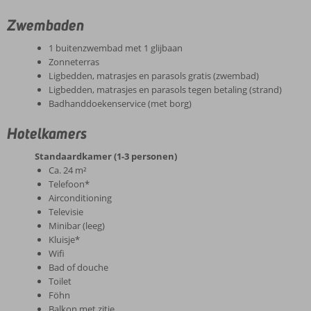
Zwembaden
1 buitenzwembad met 1 glijbaan
Zonneterras
Ligbedden, matrasjes en parasols gratis (zwembad)
Ligbedden, matrasjes en parasols tegen betaling (strand)
Badhanddoekenservice (met borg)
Hotelkamers
Standaardkamer (1-3 personen)
Ca. 24 m²
Telefoon*
Airconditioning
Televisie
Minibar (leeg)
Kluisje*
Wifi
Bad of douche
Toilet
Föhn
Balkon met zitje