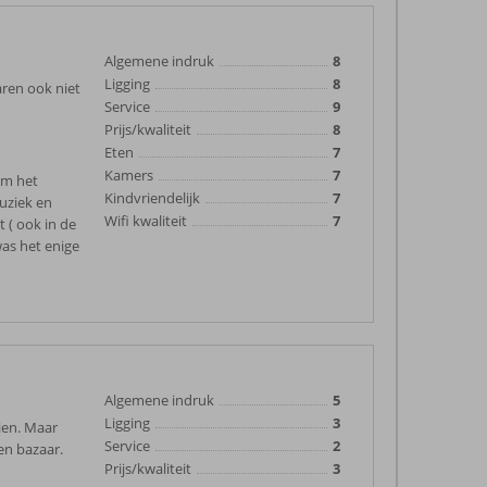
Algemene indruk
8
Ligging
8
aren ook niet
Service
9
Prijs/kwaliteit
8
Eten
7
Kamers
7
om het
Kindvriendelijk
7
uziek en
Wifi kwaliteit
7
 ( ook in de
was het enige
Algemene indruk
5
Ligging
3
ien. Maar
Service
2
en bazaar.
Prijs/kwaliteit
3