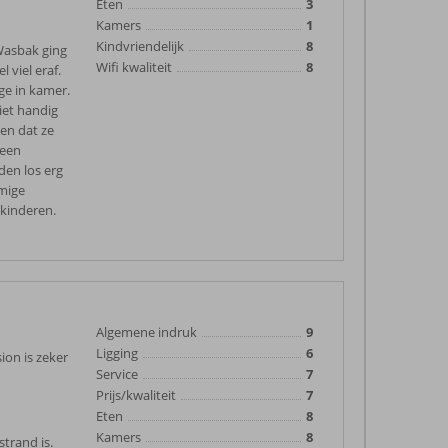
Eten
3
Kamers
1
Kindvriendelijk
8
 Wasbak ging
Wifi kwaliteit
8
 viel eraf.
ge in kamer.
iet handig
ven dat ze
 een
den los erg
mmige
 kinderen.
Algemene indruk
9
Ligging
6
sion is zeker
Service
7
Prijs/kwaliteit
7
Eten
8
Kamers
8
strand is.