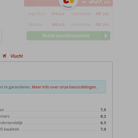
557
va
p.p.
Augustus
610
p.p.
September
497
p.p.
Oktober
469
p.p.
November
461
p.p.
Bekijk beschikbaarheid
Vlucht
en te garanderen.
Meer info over onze beoordelingen.
en
7,5
amers
8,2
ndvriendelijk
6,3
fi kwaliteit
7,0