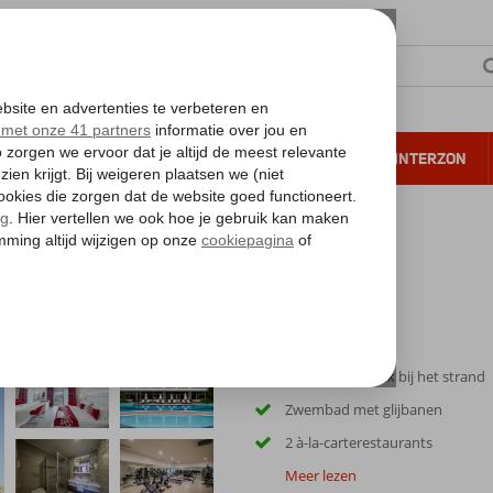
NTIE
VERRE REIZEN
ALL INCLUSIVE
WINTERZON
 annuleren*
a Resort
Familiehotel vlak bij het strand
Zwembad met glijbanen
2 à-la-carterestaurants
Meer lezen