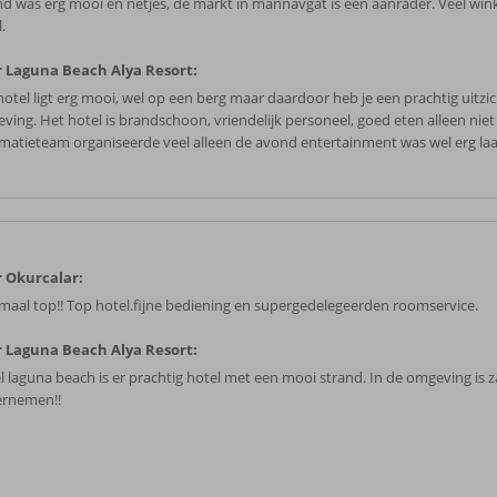
nd was erg mooi en netjes, de markt in mannavgat is een aanrader. Veel win
.
 Laguna Beach Alya Resort:
hotel ligt erg mooi, wel op een berg maar daardoor heb je een prachtig uitzi
ving. Het hotel is brandschoon, vriendelijk personeel, goed eten alleen niet
matieteam organiseerde veel alleen de avond entertainment was wel erg laa
 Okurcalar:
maal top!! Top hotel.fijne bediening en supergedelegeerden roomservice.
 Laguna Beach Alya Resort:
l laguna beach is er prachtig hotel met een mooi strand. In de omgeving is z
rnemen!!