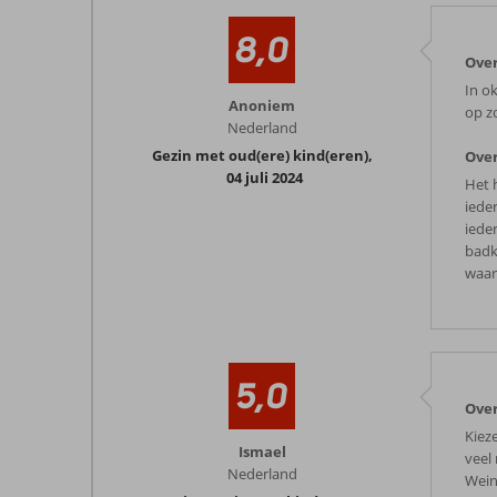
8,0
Over
In o
Anoniem
op z
Nederland
Gezin met oud(ere) kind(eren)
,
Over
04 juli 2024
Het 
iede
iede
badk
waar
5,0
Over
Kiez
Ismael
veel
Nederland
Wein