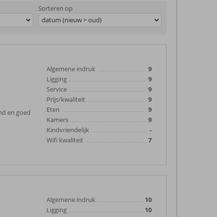
Sorteren op
datum (nieuw > oud)
Algemene indruk
9
Ligging
9
Service
9
Prijs/kwaliteit
9
Eten
9
end en goed
Kamers
9
Kindvriendelijk
-
Wifi kwaliteit
7
Algemene indruk
10
Ligging
10