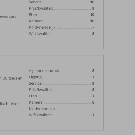
Service
10
Prijs/kwaliteit
9
Eten
10
dewerkers
Kamers
10
Kindvriendelijk
-
Wifi kwaliteit
8
Algemene indruk
8
Ligging
7
n Duitsers en
Service
9
Prijs/kwaliteit
8
Eten
7
Kamers
6
lucht in de
Kindvriendelijk
-
Wifi kwaliteit
7