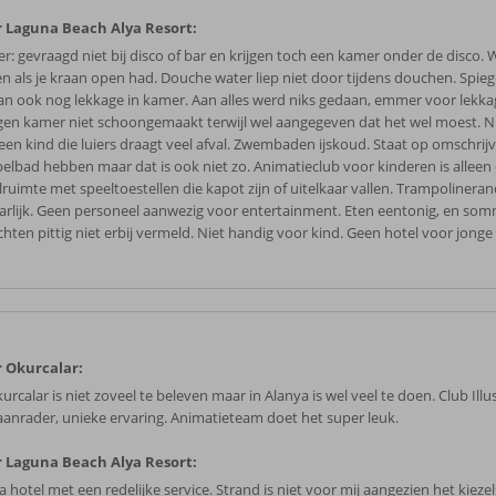
 Laguna Beach Alya Resort:
r: gevraagd niet bij disco of bar en krijgen toch een kamer onder de disco.
n als je kraan open had. Douche water liep niet door tijdens douchen. Spiegel
an ook nog lekkage in kamer. Aan alles werd niks gedaan, emmer voor lekka
gen kamer niet schoongemaakt terwijl wel aangegeven dat het wel moest. N
een kind die luiers draagt veel afval. Zwembaden ijskoud. Staat op omschrij
elbad hebben maar dat is ook niet zo. Animatieclub voor kinderen is alleen
lruimte met speeltoestellen die kapot zijn of uitelkaar vallen. Trampolineran
arlijk. Geen personeel aanwezig voor entertainment. Eten eentonig, en so
chten pittig niet erbij vermeld. Niet handig voor kind. Geen hotel voor jonge
 Okurcalar:
urcalar is niet zoveel te beleven maar in Alanya is wel veel te doen. Club Illu
aanrader, unieke ervaring. Animatieteam doet het super leuk.
 Laguna Beach Alya Resort:
 hotel met een redelijke service. Strand is niet voor mij aangezien het kiezel