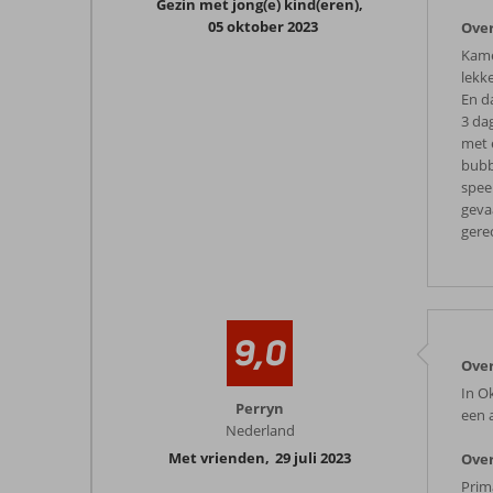
Gezin met jong(e) kind(eren)
,
05 oktober 2023
Over
Kame
lekke
En d
3 da
met 
bubb
spee
geva
gere
9,0
Over
In Ok
Perryn
een 
Nederland
Met vrienden
,
29 juli 2023
Over
Prima