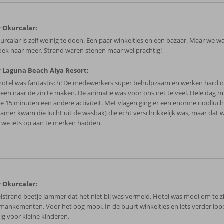
 Okurcalar:
kurcalar is zelf weinig te doen. Een paar winkeltjes en een bazaar. Maar we w
oek naar meer. Strand waren stenen maar wel prachtig!
 Laguna Beach Alya Resort:
hotel was fantastisch! De medewerkers super behulpzaam en werken hard 
reen naar de zin te maken. De animatie was voor ons net te veel. Hele dag m
re 15 minuten een andere activiteit. Met vlagen ging er een enorme rioollucht
amer kwam die lucht uit de wasbak) die echt verschrikkelijk was, maar dat 
 we iets op aan te merken hadden.
 Okurcalar:
elstrand beetje jammer dat het niet bij was vermeld. Hotel was mooi om te z
 mankementen. Voor het oog mooi. In de buurt winkeltjes en iets verder lop
ig voor kleine kinderen.