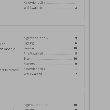
Kindvriendelijk
-
Wifi kwaliteit
3
Algemene indruk
9
Ligging
6
k en
Service
10
Dan moet je
Prijs/kwaliteit
8
Eten
10
Kamers
9
Kindvriendelijk
-
rlijk strand
Wifi kwaliteit
7
Algemene indruk
10
Ligging
9