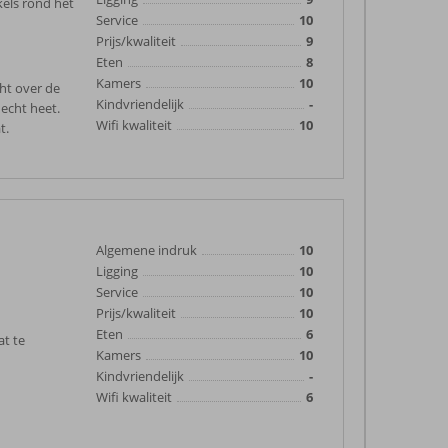
kels rond het
Service
10
Prijs/kwaliteit
9
Eten
8
Kamers
10
cht over de
Kindvriendelijk
-
 echt heet.
Wifi kwaliteit
10
t.
Algemene indruk
10
Ligging
10
Service
10
Prijs/kwaliteit
10
Eten
6
at te
Kamers
10
Kindvriendelijk
-
Wifi kwaliteit
6