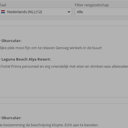
Taal
Filter reisgezelschap
Nederlands (NL) (12)
Alle
 Okurcalar:
lijke plek mooi fijn om te relaxen Genoeg winkels in de buurt
 Laguna Beach Alya Resort:
 hotel Prima personeel en erg vriendelijk Het eten en drinken was afwissel
 Okurcalar:
e bestemming de beschrijving klopte. Echt aan te bevelen.