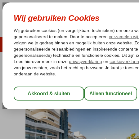
LAST MINUTE
ZOMER 2026
ZONVAKA
Pakketgarantie
Laagsteprijsgarantie*
Gratis
Turkije
Home
Turkse Riviera
Alanya
Okurcalar
Laguna Beach Aly
Laguna Beach Alya Resort
All Inclusive
-
Hotel