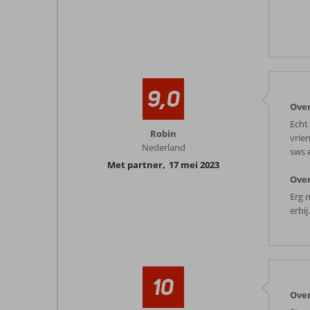
9,0
Over
Echt
Robin
vrie
Nederland
sws e
Met partner
,
17 mei 2023
Over
Erg 
erbij
10
Over