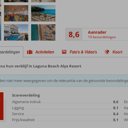
8,6
Aanrader
19 beoordelingen
oordelingen
Activiteiten
Foto's & Video's
Kaart
na hun verblijf in Laguna Beach Alya Resort
den niet meer weergegeven om de relevantie van de getoonde beoordeling
Scoreverdeling
6
Algemene indruk
8,6
Et
Ligging
8,1
K
Service
8,4
Ki
Prijs/kwaliteit
8,1
Wi