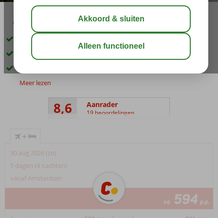
03:45
aug 33°
C
delen
bewaar
Familiehotel vlak bij het strand
Zwembad met glijbanen
2 à-la-carterestaurants
Meer lezen
8,6
Aanrader
19 beoordelingen
+
30 aug 2026 (zo)
5 dagen (4 nachten)
vanaf Amsterdam
594
va
p.p.