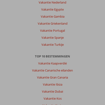
fijn
Vakantie Nederland
om
Vakantie Egypte
te
relaxen
Vakantie Gambia
Genoeg
Vakantie Griekenland
winkels
in
Vakantie Portugal
de
Vakantie Spanje
buurt
Vakantie Turkije
Over
Laguna
TOP 10 BESTEMMINGEN
Beach
Alya
Vakantie Kaapverdië
Resort:
Vakantie Canarische eilanden
Mooi
hotel
Vakantie Gran Canaria
Prima
Vakantie Ibiza
personeel
en
Vakantie Dubai
erg
Vakantie Kos
vriendelijk
Het