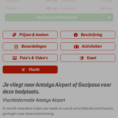
Augustus
594
p.p.
September
511
p.p.
Oktober
469
p.p.
November
461
p.p.
Bekijk beschikbaarheid
Prijzen & boeken
Beschrijving
Beoordelingen
Activiteiten
Foto's & Video's
Kaart
Vlucht
Je vliegt naar Antalya Airport of Gazipasa voor
deze badplaats.
Vluchtinformatie Antalya Airport
Er wordt meerdere malen per week en vanaf verschillende luchthavens
gevlogen naar deze bestemming.