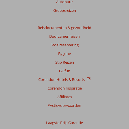
Autohuur
Totale
Groepsreizen
score
Gebaseerd
Reisdocumenten & gezondheid
op:
Duurzamer reizen
19
beoordelingen
Stoelreservering
By June
Stip Reizen
Scoreverdeling
Algemene indruk
8,6
Eten
7,5
GOfun
Ligging
8,1
Kamers
8,2
Corendon Hotels & Resorts
Service
8,4
Kindvriendelijk
6,3
Prijs/kwaliteit
8,1
Wifi kwaliteit
7,0
Corendon Inspiratie
Affiliates
Ervaringen
*Actievoorwaarden
van
onze
klanten
Taal
Laagste Prijs Garantie