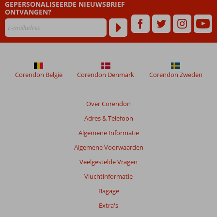
GEPERSONALISEERDE NIEUWSBRIEF
zijn
ONTVANGEN?
dan
48
maanden
worden
niet
meer
weergegeven
Corendon België
Corendon Denmark
Corendon Zweden
om
de
relevantie
Over Corendon
van
Adres & Telefoon
de
getoonde
Algemene Informatie
beoordelingen
Algemene Voorwaarden
te
garanderen.
Veelgestelde Vragen
Meer
Vluchtinformatie
info
over
Bagage
onze
Extra's
beoordelingen.