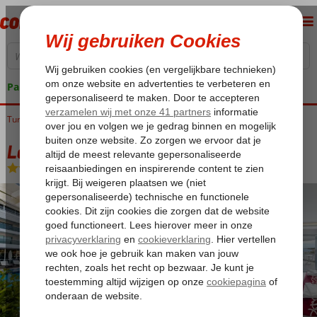
Pakketgarantie
Turkije
Home
Turkse Riviera
Alanya
Okurcalar
Laguna Beach Alya Resort
Laguna Beach Alya Resort
All Inclusive
-
Hotel