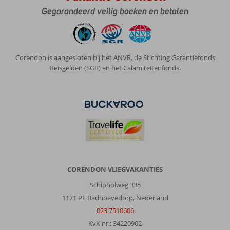
en
Gegarandeerd veilig boeken en betalen
was
erg
tevreden
over
sfeer
Corendon is aangesloten bij het ANVR, de Stichting Garantiefonds
en
Reisgelden (SGR) en het Calamiteitenfonds.
medewerkers
enz.
Algemene indruk
10
Eten
10
Ligging
10
Kamers
10
Service
10
Kindvriendelijk
-
Prijs/kwaliteit
9
Wifi kwaliteit
8
Hinderika
CORENDON VLIEGVAKANTIES
8,0
Nederland
Schipholweg 335
Met partner
,
1171 PL Badhoevedorp, Nederland
18 augustus 2024
023 7510606
KvK nr.: 34220902