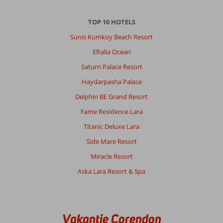
Okurcalar:
Mooie
TOP 10 HOTELS
bestemming
de
Sunis Kumkoy Beach Resort
beschrijving
Eftalia Ocean
klopte.
Echt
Saturn Palace Resort
aan
Haydarpasha Palace
te
bevelen.
Delphin BE Grand Resort
Fame Residence Lara
Over
Laguna
Titanic Deluxe Lara
Beach
Side Mare Resort
Alya
Resort:
Miracle Resort
We
Aska Lara Resort & Spa
hebben
genoten
van
de
accomodatie
Vakantie Corendon