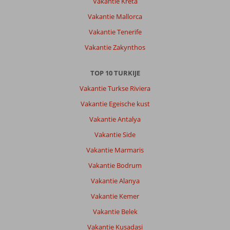
Vakantie Kreta
eten
Vakantie Mallorca
en
drinken
Vakantie Tenerife
was
Vakantie Zakynthos
afwisselend
en
goed
TOP 10 TURKIJE
Vakantie Turkse Riviera
Algemene indruk
9
Eten
9
Ligging
9
Kamers
9
Vakantie Egeische kust
Service
9
Kindvriendelijk
-
Vakantie Antalya
Prijs/kwaliteit
9
Wifi kwaliteit
7
Vakantie Side
Vakantie Marmaris
Petra
10
Vakantie Bodrum
Nederland
Met partner
,
Vakantie Alanya
24 september 2024
Vakantie Kemer
Vakantie Belek
Over
Vakantie Kusadasi