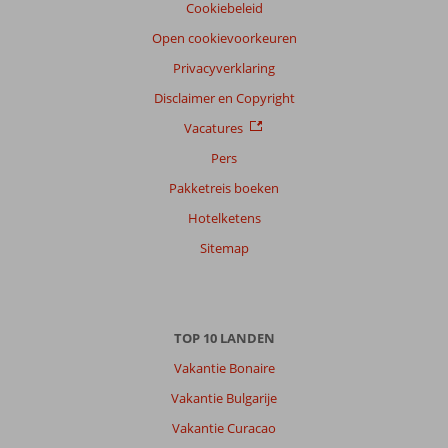
Nederlands (NL) (12)
Cookiebeleid
Filter
Open cookievoorkeuren
reisgezelschap
Privacyverklaring
Alle
Disclaimer en Copyright
Sorteren
Vacatures
op
Pers
datum (nieuw > oud)
Pakketreis boeken
Hotelketens
Petra
9,0
Nederland
Sitemap
Met partner
,
06 oktober 2025
TOP 10 LANDEN
Over
Okurcalar:
Vakantie Bonaire
Heerlijke
Vakantie Bulgarije
plek
Vakantie Curacao
mooi