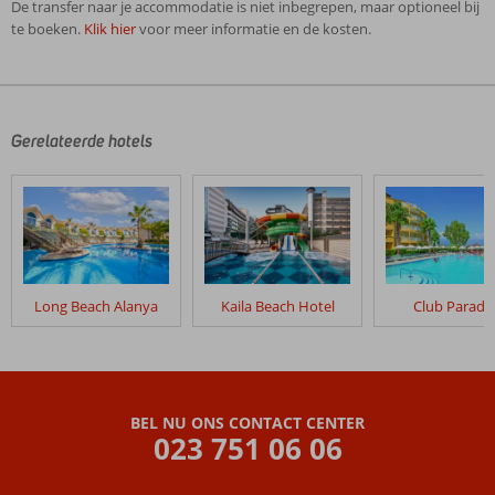
De transfer naar je accommodatie is niet inbegrepen, maar optioneel bij
te boeken.
Klik hier
voor meer informatie en de kosten.
De
beoordelingen
zijn
door
Gerelateerde hotels
onze
klanten
geschreven
na
hun
verblijf
in
Long Beach Alanya
Kaila Beach Hotel
Club Paradi
Laguna
Beach
Alya
Resort
BEL NU ONS CONTACT CENTER
Beoordelingen
023 751 06 06
die
ouder