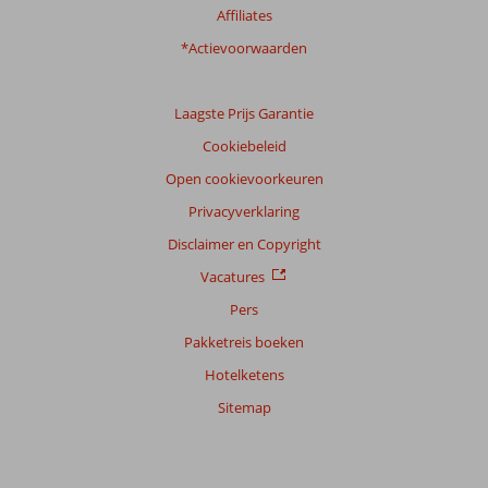
Ervaringen
Affiliates
van
onze
*Actievoorwaarden
klanten
Taal
Laagste Prijs Garantie
Nederlands (NL) (19)
Cookiebeleid
Filter
reisgezelschap
Open cookievoorkeuren
Alle
Privacyverklaring
Sorteren
Disclaimer en Copyright
op
Vacatures
datum (nieuw > oud)
Pers
Pakketreis boeken
Saida
9,0
Hotelketens
Nederland
Met partner
Sitemap
,
28 mei 2026