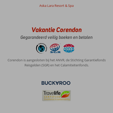
was
Aska Lara Resort & Spa
echt
top.
Algemene indruk
9
Eten
6
Ligging
Vakantie Corendon
10
Kamers
10
Service
10
Kindvriendelijk
-
Gegarandeerd veilig boeken en betalen
Prijs/kwaliteit
8
Wifi kwaliteit
10
Petrajosephinajohan
10
Nederland
Corendon is aangesloten bij het ANVR, de Stichting Garantiefonds
Reisgelden (SGR) en het Calamiteitenfonds.
Met vrienden
,
21 april 2026
Over
Oba:
Alanya
was
weer
heerlijk