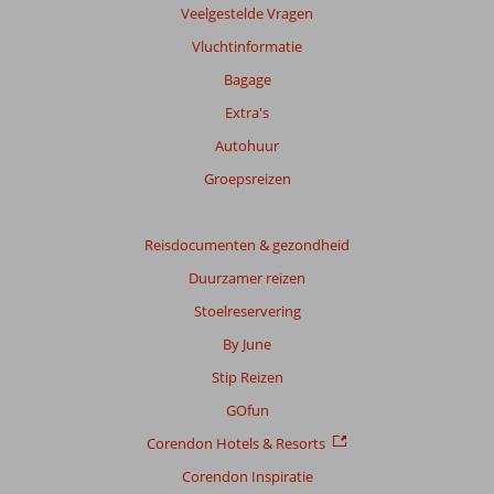
Meer
Veelgestelde Vragen
info
Vluchtinformatie
over
onze
Bagage
beoordelingen.
Extra's
Autohuur
Totale
score
Groepsreizen
Gebaseerd
op:
Reisdocumenten & gezondheid
24
Duurzamer reizen
beoordelingen
Stoelreservering
By June
Scoreverdeling
Stip Reizen
Algemene indruk
7,9
Eten
7,5
Ligging
8,0
Kamers
8,2
GOfun
Service
8,2
Kindvriendelijk
-
Corendon Hotels & Resorts
Prijs/kwaliteit
8,1
Wifi kwaliteit
8,0
Corendon Inspiratie