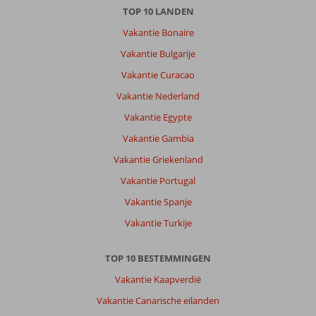
TOP 10 LANDEN
Over
Oba:
Vakantie Bonaire
Oba
Vakantie Bulgarije
is
Vakantie Curacao
een
erg
Vakantie Nederland
mooie
Vakantie Egypte
plek.
Niet
Vakantie Gambia
te
Vakantie Griekenland
druk,
en
Vakantie Portugal
een
Vakantie Spanje
erg
leuk
Vakantie Turkije
centrum.
Heel
TOP 10 BESTEMMINGEN
dichtbij
Alanya
Vakantie Kaapverdië
ook.
Vakantie Canarische eilanden
Genoeg