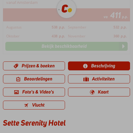
vanaf Amsterdam
411
va
p.p.
Augustus
538
p.p.
September
532
p.p.
Oktober
438
p.p.
November
360
p.p.
Bekijk beschikbaarheid
Prijzen & boeken
Beschrijving
Beoordelingen
Activiteiten
Foto's & Video's
Kaart
Vlucht
Sette Serenity Hotel