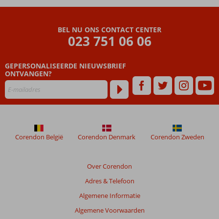
Hotel
Beoordelingen
BEL NU ONS CONTACT CENTER
die
023 751 06 06
ouder
zijn
GEPERSONALISEERDE NIEUWSBRIEF
dan
ONTVANGEN?
48
maanden
worden
niet
meer
weergegeven
om
Corendon België
Corendon Denmark
Corendon Zweden
de
relevantie
van
Over Corendon
de
Adres & Telefoon
getoonde
beoordelingen
Algemene Informatie
te
Algemene Voorwaarden
garanderen.