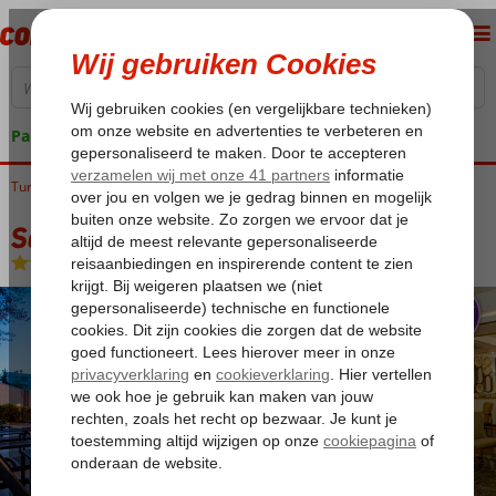
Pakketgarantie
Turkije
Home
Turkse Riviera
Alanya
Oba
Sette Serenity Hotel
Sette Serenity Hotel
All Inclusive
-
Hotel