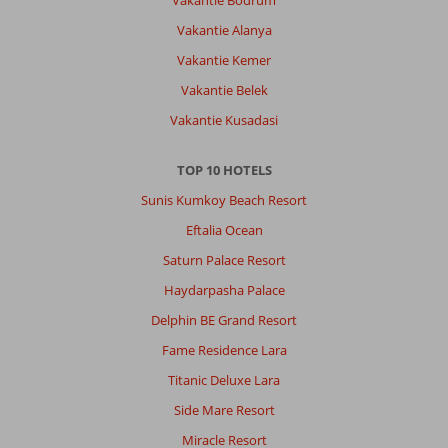
Vakantie Bodrum
hotel.
Vakantie Alanya
Het
buffet
Vakantie Kemer
is
Vakantie Belek
alleen
een
Vakantie Kusadasi
beetje
eentonig
TOP 10 HOTELS
en
niet
Sunis Kumkoy Beach Resort
heel
Eftalia Ocean
veel
smaak
Saturn Palace Resort
vond
Haydarpasha Palace
ik
persoonlijk.
Delphin BE Grand Resort
Maar
Fame Residence Lara
de
kamers
Titanic Deluxe Lara
en
Side Mare Resort
service
etc
Miracle Resort