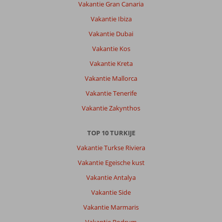
te
Vakantie Gran Canaria
zien
Vakantie Ibiza
en
te
Vakantie Dubai
doen!
Vakantie Kos
Over
Vakantie Kreta
Sette
Vakantie Mallorca
Serenity
Hotel:
Vakantie Tenerife
Het
Vakantie Zakynthos
hotel
is
erg
TOP 10 TURKIJE
mooi,
Vakantie Turkse Riviera
en
een
Vakantie Egeische kust
mooie
Vakantie Antalya
en
goede
Vakantie Side
spa
Vakantie Marmaris
onder
het