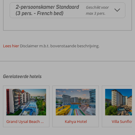
2-persoonskamer Standaard
Geschikt voor
(3 pers. - French bed)
max 3 pers.
Lees hier
Disclaimer m.b.t. bovenstaande beschrijving.
De
beoordelingen
zijn
door
Gerelateerde hotels
onze
klanten
geschreven
na
hun
verblijf
in
Grand Uysal Beach & Spa
Kahya Hotel
Villa Sunflow
Sette
Serenity