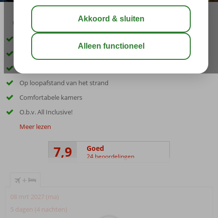
03:45
aug 33°
C
delen
bewaar
Only Adult hotel; min. leeftijd 16 jaar
Dicht bij Alanya
Lekker zwembad
Op loopafstand van het strand
Comfortabele kamers
O.b.v. All Inclusive!
Meer lezen
7,9
Goed
24 beoordelingen
+
08 mrt 2027 (ma)
5 dagen (4 nachten)