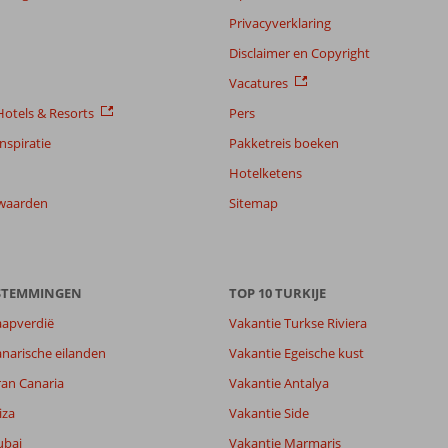
Privacyverklaring
Disclaimer en Copyright
Vacatures
otels & Resorts
Pers
nspiratie
Pakketreis boeken
Hotelketens
waarden
Sitemap
ESTEMMINGEN
TOP 10 TURKIJE
aapverdië
Vakantie Turkse Riviera
narische eilanden
Vakantie Egeische kust
4,8
ran Canaria
Vakantie Antalya
6,7
lijk
7,4
iza
Vakantie Side
it
8,0
ubai
Vakantie Marmaris