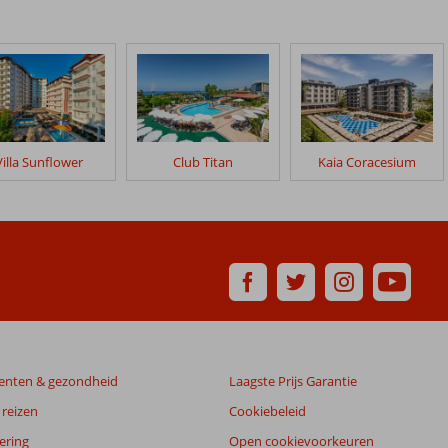
Villa Sunflower
Club Titan
Kaia Coracesium
enten & gezondheid
Laagste Prijs Garantie
reizen
Cookiebeleid
ering
Open cookievoorkeuren