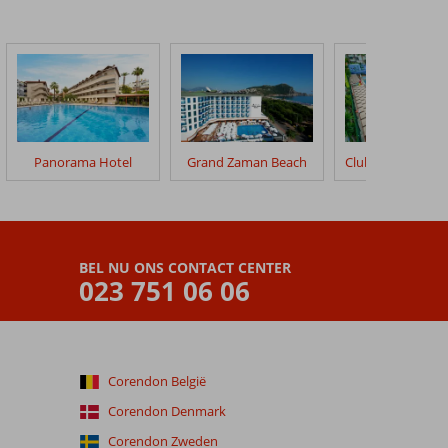
Panorama Hotel
Grand Zaman Beach
BEL NU ONS CONTACT CENTER
023 751 06 06
Corendon België
Corendon Denmark
Corendon Zweden