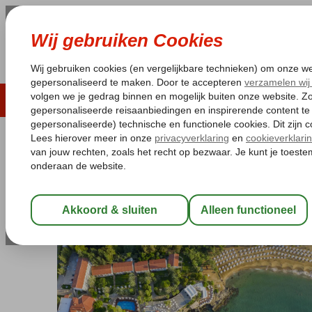
LAST MINUTE
ZOMER 2026
ZONVAKA
Pakketgarantie
Laagsteprijsgarantie*
Gratis
Turkije
Home
Turkse Riviera
Alanya
Avsallar
Utopia Beach Club
Utopia Beach Club
Ultra All Inclusive
-
Hotel