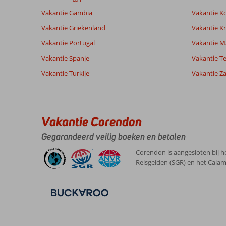
Vakantie Gambia
Vakantie K
Ervaringen
Taal
Vakantie Griekenland
Vakantie Kr
van onze
Nederlands (NL) (12)
Vakantie Portugal
klanten
Vakantie M
Vakantie Spanje
Vakantie Te
Vakantie Turkije
Vakantie Z
9,0
Over
Algemene indruk
9
Avsallar:
Ligging
7
Anoniem
Service
8
Mooie
Nederland
Vakantie Corendon
Prijs/kwaliteit
7
omgeving,
Gezin met oud(ere) kind(eren)
Eten
-
met
Gegarandeerd veilig boeken en betalen
,
een
Kamers
7
24 mei 2025
taxi
Kindvriendelijk
8
Corendon is aangesloten bij h
naar
Wifi kwaliteit
9
Reisgelden (SGR) en het Calam
Avsallar
geweest,
groot
shop
center,