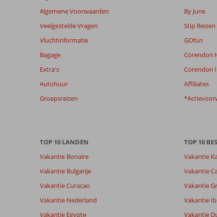
weergegeven
Algemene Voorwaarden
By June
om
Veelgestelde Vragen
Stip Reizen
de
relevantie
Vluchtinformatie
GOfun
van
Bagage
Corendon H
de
getoonde
Extra's
Corendon I
beoordelingen
Autohuur
Affiliates
te
garanderen.
Groepsreizen
*Actievoor
Meer
info
over
onze
TOP 10 LANDEN
TOP 10 B
beoordelingen.
Vakantie Bonaire
Vakantie K
Totale score
Scoreverdeling
7,8
Vakantie Bulgarije
Vakantie Ca
Algemene indruk
7,8
Eten
Gebaseerd op:
Vakantie Curacao
Vakantie G
Ligging
8,2
Kamers
13
Goed
Service
6,8
Kindvriende
Vakantie Nederland
Vakantie Ib
beoordelingen
Prijs/kwaliteit
6,2
Wifi kwalite
Vakantie Egypte
Vakantie D