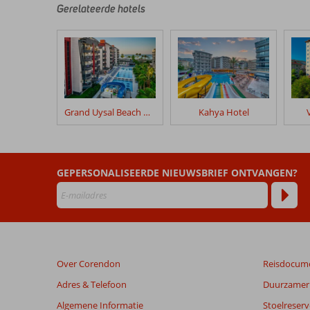
door
Gerelateerde hotels
onze
klanten
geschreven
na
hun
verblijf
in
Grand Uysal Beach & Spa
Kahya Hotel
Utopia
Beach
Club
GEPERSONALISEERDE NIEUWSBRIEF ONTVANGEN?
Beoordelingen
die
ouder
zijn
dan
48
Over Corendon
Reisdocum
maanden
worden
Adres & Telefoon
Duurzamer 
niet
Algemene Informatie
Stoelreserv
meer