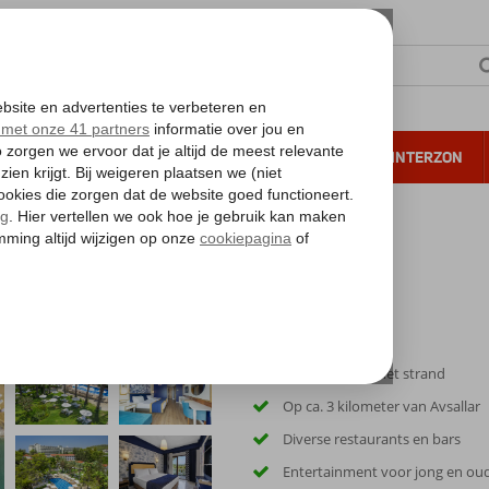
NTIE
VERRE REIZEN
ALL INCLUSIVE
WINTERZON
 annuleren*
Ligt direct aan het strand
Op ca. 3 kilometer van Avsallar
Diverse restaurants en bars
Entertainment voor jong en ou