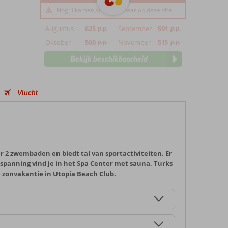
Nog 3 kamer(s) beschikbaar op deze site
Augustus
625
p.p.
September
591
p.p.
Oktober
500
p.p.
November
515
p.p.
Bekijk beschikbaarheid
Vlucht
ver 2 zwembaden en biedt tal van sportactiviteiten. Er
spanning vind je in het Spa Center met sauna, Turks
e zonvakantie in Utopia Beach Club.