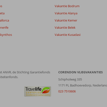
os
Vakantie Bodrum
Filter reisgezelschap
Sorteren op
eta
Vakantie Alanya
Alle
datum (nieuw > oud)
allorca
Vakantie Kemer
nerife
Vakantie Belek
akynthos
Vakantie Kusadasi
et ANVR, de Stichting Garantiefonds
CORENDON VLIEGVAKANTIES
iteitenfonds.
Schipholweg 335
1171 PL Badhoevedorp, Nederlan
023 7510606