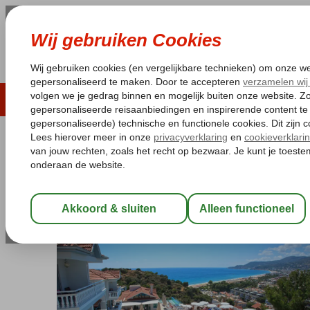
LAST MINUTE
ZOMER 2026
ZONVAKA
Pakketgarantie
Laagsteprijsgarantie*
Gratis
Turkije
Home
Turkse Riviera
Alanya
Alanya-Centrum
Sunny Hill 
Sunny Hill Alya
All Inclusive
-
Hotel