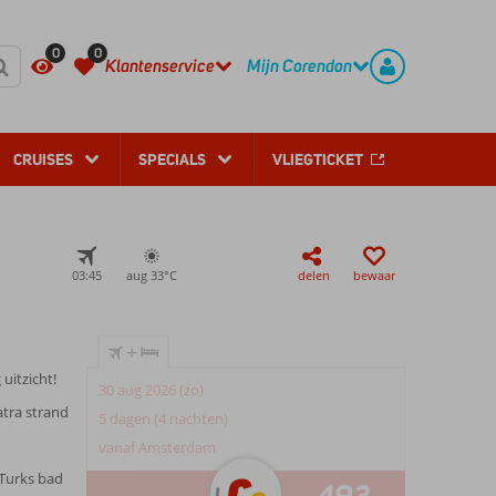
REGISTREER
CONTACT
0
0
Klantenservice
Mijn Corendon
CRUISES
SPECIALS
VLIEGTICKET
03:45
aug 33°
C
delen
bewaar
+
uitzicht!
30 aug 2026 (zo)
atra strand
5 dagen (4 nachten)
vanaf Amsterdam
 Turks bad