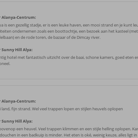
r Alanya-Centrum:
a is een gezellig stadje, er is een leuke haven, een mooi strand en je kunt le
viteiten ondernemen zoals een boottochtje, een bezoek aan het kasteel (met
elbaan) en de rode toren, de bazaar of de Dimcay river.
 Sunny Hill Alya:
htig hotel met fantastisch uitzicht over de baai, schone kamers, goed eten en
oneel.
r Alanya-Centrum:
 land, fijn strand. Wel veel trappen lopen en stijlen heuvels oplopen
 Sunny Hill Alya:
 bovenop een heuvel. Veel trappen klimmen en een stijle helling oplopen. Ka
douchen in een badkuip is minder. Het eten is oké, weinig keuze, alles ligt in