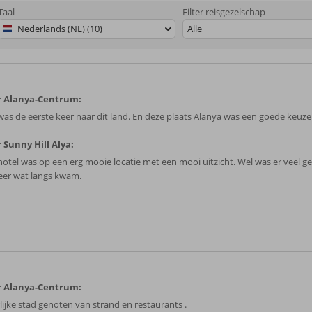
Taal
Filter reisgezelschap
Nederlands (NL) (10)
Alle
r Alanya-Centrum:
was de eerste keer naar dit land. En deze plaats Alanya was een goede keuze
 Sunny Hill Alya:
hotel was op een erg mooie locatie met een mooi uitzicht. Wel was er veel ge
eer wat langs kwam.
r Alanya-Centrum:
lijke stad genoten van strand en restaurants .