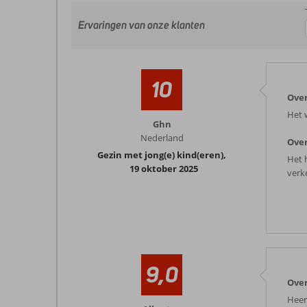
Ervaringen van onze klanten
10
Ove
Het 
Ghn
Nederland
Over
Gezin met jong(e) kind(eren)
,
Het 
19 oktober 2025
verk
9,0
Ove
Heer