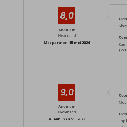
8,0
Ove
Alan
Anoniem
Nederland
Over
Met partner
,
15 mei 2024
Kame
) Ve
9,0
Ove
Mooi
Anoniem
Nederland
Over
Alleen
,
27 april 2023
Top 
geze