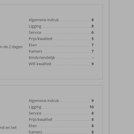
Algemene indruk
8
Ligging
8
Service
6
Prijs/kwaliteit
5
Eten
7
om de 2 dagen
Kamers
7
Kindvriendelijk
-
Wifi kwaliteit
9
Algemene indruk
9
Ligging
10
Service
8
Prijs/kwaliteit
8
Eten
8
and en het
Kamers
8