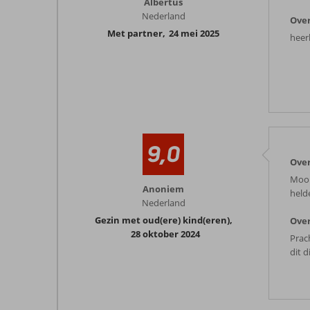
Albertus
Nederland
Over
Met partner
,
24 mei 2025
heer
9,0
Ove
Mooi
Anoniem
held
Nederland
Gezin met oud(ere) kind(eren)
,
Over
28 oktober 2024
Prac
dit 