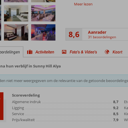
Meer lezen
8,6
Aanrader
31 beoordelingen
oordelingen
Activiteiten
Foto's & Video's
Kaart
a hun verblijf in Sunny Hill Alya
den niet meer weergegeven om de relevantie van de getoonde beoordeling
Scoreverdeling
6
Algemene indruk
8,7
Et
Ligging
9,2
K
Service
8,5
Ki
Prijs/kwaliteit
7,9
Wi