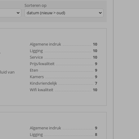
Sorteren op
datum (nieuw > oud)
Algemene indruk
10
Ligging
10
.
Service
10
Prijs/kwaliteit
9
Eten
9
luid van
Kamers
9
Kindvriendelijk
7
Wifi kwaliteit
10
Algemene indruk
9
Ligging
8