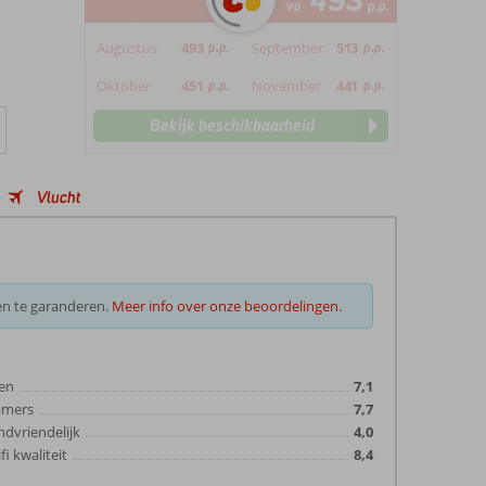
493
va
p.p.
Augustus
493
p.p.
September
513
p.p.
Oktober
451
p.p.
November
441
p.p.
Bekijk beschikbaarheid
Vlucht
en te garanderen.
Meer info over onze beoordelingen.
en
7,1
amers
7,7
ndvriendelijk
4,0
fi kwaliteit
8,4