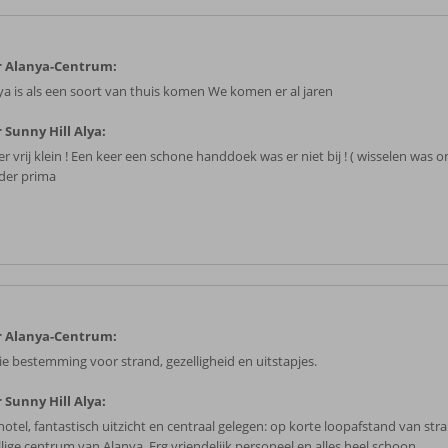
r Alanya-Centrum:
ya is als een soort van thuis komen We komen er al jaren
 Sunny Hill Alya:
r vrij klein ! Een keer een schone handdoek was er niet bij ! ( wisselen was 
rder prima
r Alanya-Centrum:
e bestemming voor strand, gezelligheid en uitstapjes.
 Sunny Hill Alya:
hotel, fantastisch uitzicht en centraal gelegen: op korte loopafstand van str
llige centrum van Alanya. Erg vriendelijk personeel en alles heel schoon.