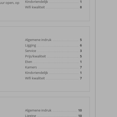
Kindvriendelijk
1
uur open, op
Wifi kwaliteit
8
Algemene indruk
5
Ligging
6
Service
3
Prijs/kwaliteit
5
Eten
1
Kamers
7
Kindvriendelijk
1
Wifi kwaliteit
7
Algemene indruk
10
Ligging
10