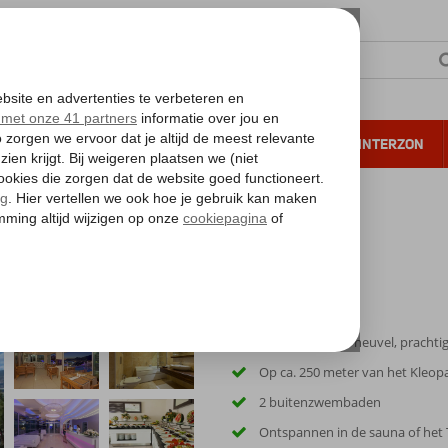
NTIE
VERRE REIZEN
ALL INCLUSIVE
WINTERZON
 annuleren*
Alya
Gelegen op een heuvel, prachtig 
Op ca. 250 meter van het Kleop
2 buitenzwembaden
Ontspannen in de sauna of het