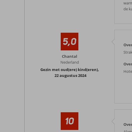
warm
de k
5,0
Ove
Stra
Chantal
Nederland
Over
Gezin met oud(ere) kind(eren)
,
Hote
22 augustus 2024
10
Ove
Alan