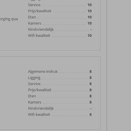
Service
10
Prijs/kwaliteit
10
Eten
10
zorging qua
Kamers
10
Kindvriendelijk
-
Wifi kwaliteit
10
Algemene indruk
8
Ligging
8
Service
8
Prijs/kwaliteit
8
Eten
8
Kamers
8
Kindvriendelijk
-
Wifi kwaliteit
8