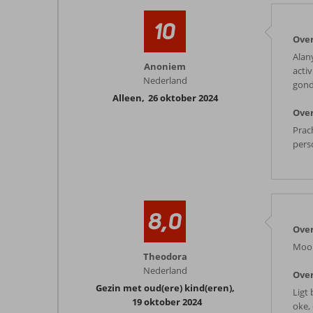
10
Ove
Alany
Anoniem
acti
Nederland
gond
Alleen
,
26 oktober 2024
Over
Prac
pers
8,0
Ove
Mooi
Theodora
Nederland
Over
Gezin met oud(ere) kind(eren)
,
Ligt
19 oktober 2024
oke, 