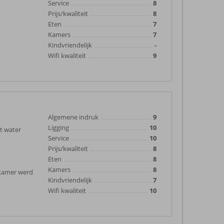
Service
8
Prijs/kwaliteit
8
Eten
7
Kamers
7
Kindvriendelijk
-
Wifi kwaliteit
9
Algemene indruk
9
Ligging
10
t water
Service
10
Prijs/kwaliteit
8
Eten
8
Kamers
8
e kamer werd
Kindvriendelijk
7
Wifi kwaliteit
10