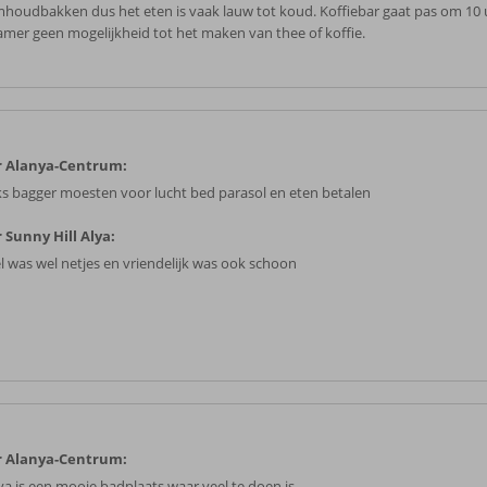
houdbakken dus het eten is vaak lauw tot koud. Koffiebar gaat pas om 10 
amer geen mogelijkheid tot het maken van thee of koffie.
r Alanya-Centrum:
ks bagger moesten voor lucht bed parasol en eten betalen
 Sunny Hill Alya:
l was wel netjes en vriendelijk was ook schoon
r Alanya-Centrum:
ya is een mooie badplaats waar veel te doen is