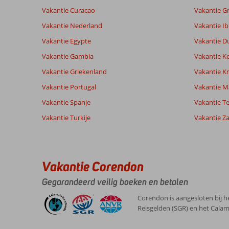
7,8
Algemene indruk
7,8
Eten
Gebaseerd op:
Vakantie Curacao
Vakantie G
Ligging
8,8
Kamers
180
Goed
Service
7,8
Kindvriende
Vakantie Nederland
Vakantie Ib
beoordelingen
Prijs/kwaliteit
7,5
Wifi kwalite
Vakantie Egypte
Vakantie D
Vakantie Gambia
Vakantie K
Ervaringen
Taal
Vakantie Griekenland
Vakantie Kr
van onze
Nederlands (NL) (67)
Vakantie Portugal
klanten
Vakantie M
Vakantie Spanje
Vakantie Te
Vakantie Turkije
Vakantie Z
10
Over
Algemene indruk
10
Alanya-
Ligging
10
Enrico
Centrum:
Service
10
Nederland
Vakantie Corendon
Prijs/kwaliteit
10
Alanya
Met partner
Eten
10
is
Gegarandeerd veilig boeken en betalen
,
geweldig,strand
Kamers
10
18 juli 2026
is
Kindvriendelijk
-
Corendon is aangesloten bij h
top,leuke
Wifi kwaliteit
7
Reisgelden (SGR) en het Calam
terrasjes
met