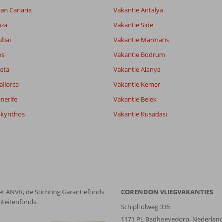
7,4
ran Canaria
Vakantie Antalya
7,5
lijk
7,4
iza
Vakantie Side
it
6,1
ubai
Vakantie Marmaris
os
Vakantie Bodrum
Filter reisgezelschap
Sorteren op
eta
Vakantie Alanya
Alle
datum (nieuw > oud)
allorca
Vakantie Kemer
nerife
Vakantie Belek
akynthos
Vakantie Kusadasi
et ANVR, de Stichting Garantiefonds
CORENDON VLIEGVAKANTIES
iteitenfonds.
Schipholweg 335
1171 PL Badhoevedorp, Nederlan