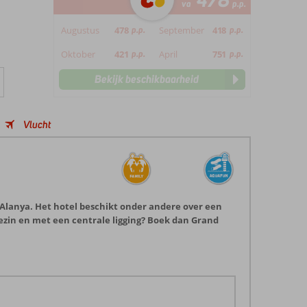
478
va
p.p.
Augustus
478
p.p.
September
418
p.p.
Oktober
421
p.p.
April
751
p.p.
Bekijk beschikbaarheid
Vlucht
n Alanya. Het hotel beschikt onder andere over een
ezin en met een centrale ligging? Boek dan Grand