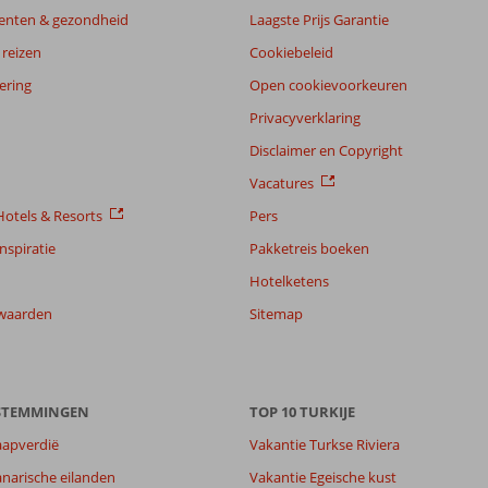
enten & gezondheid
Laagste Prijs Garantie
reizen
Cookiebeleid
ering
Open cookievoorkeuren
Privacyverklaring
Disclaimer en Copyright
Vacatures
otels & Resorts
Pers
nspiratie
Pakketreis boeken
Hotelketens
waarden
Sitemap
ESTEMMINGEN
TOP 10 TURKIJE
aapverdië
Vakantie Turkse Riviera
narische eilanden
Vakantie Egeische kust