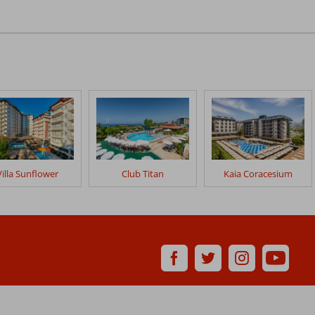
Villa Sunflower
Club Titan
Kaia Coracesium