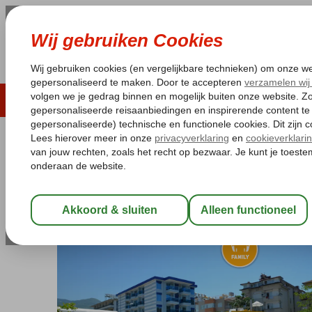
LAST MINUTE
ZOMER 2026
ZONVAKA
Pakketgarantie
Laagsteprijsgarantie*
Gratis
Turkije
Home
Turkse Riviera
Alanya
Alanya-Centrum
Grand Zam
Grand Zaman Garden
All Inclusive
-
Hotel