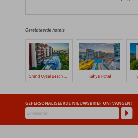
De
beoordelingen
zijn
door
Gerelateerde hotels
onze
klanten
geschreven
na
hun
verblijf
in
Grand Uysal Beach & Spa
Kahya Hotel
Grand
Zaman
Garden
GEPERSONALISEERDE NIEUWSBRIEF ONTVANGEN?
Beoordelingen
die
ouder
zijn
dan
48