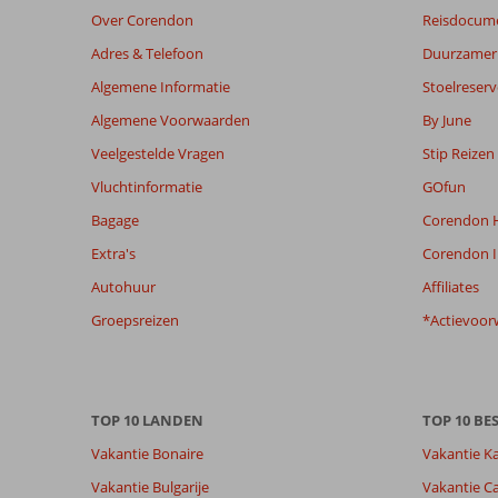
Over Corendon
Reisdocum
maanden
worden
Adres & Telefoon
Duurzamer 
niet
Algemene Informatie
Stoelreserv
meer
weergegeven
Algemene Voorwaarden
By June
om
Veelgestelde Vragen
Stip Reizen
de
relevantie
Vluchtinformatie
GOfun
van
Bagage
Corendon H
de
getoonde
Extra's
Corendon I
beoordelingen
Autohuur
Affiliates
te
garanderen.
Groepsreizen
*Actievoor
Meer
info
over
onze
TOP 10 LANDEN
TOP 10 B
beoordelingen.
Vakantie Bonaire
Vakantie K
Totale score
Scoreverdeling
Vakantie Bulgarije
Vakantie Ca