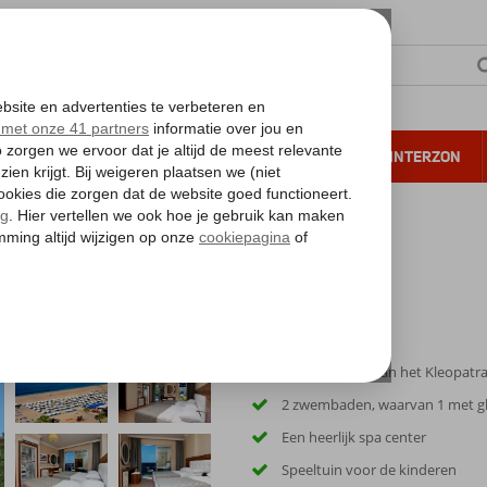
NTIE
VERRE REIZEN
ALL INCLUSIVE
WINTERZON
 annuleren*
an Garden
Ca. 100 meter van het Kleopatr
2 zwembaden, waarvan 1 met gl
Een heerlijk spa center
Speeltuin voor de kinderen