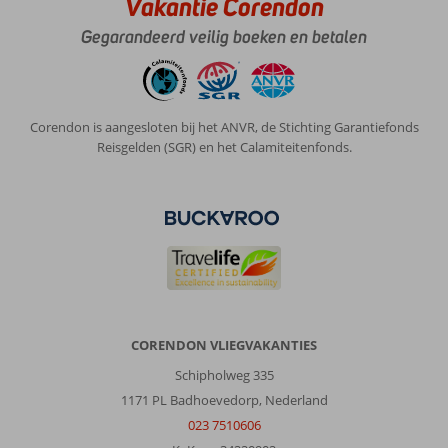
Vakantie Corendon
je
Gegarandeerd veilig boeken en betalen
afkomst.
De
kamers
zijn
zeer
Corendon is aangesloten bij het ANVR, de Stichting Garantiefonds
netjes,
Reisgelden (SGR) en het Calamiteitenfonds.
ze
worden
goed
schoon
gehouden,
elke
dag
schone
handdoeken,
De
CORENDON VLIEGVAKANTIES
bedden
Schipholweg 335
lagen
erg
1171 PL Badhoevedorp, Nederland
hard,
023 7510606
maar