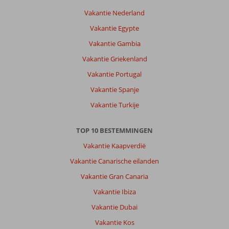
aantal
Vakantie Nederland
jaren
Vakantie Egypte
in
alanya,
Vakantie Gambia
het
Vakantie Griekenland
verveelt
nooit
Vakantie Portugal
je
Vakantie Spanje
kan
hier
Vakantie Turkije
van
alles
TOP 10 BESTEMMINGEN
doen
en
Vakantie Kaapverdië
bekijken.
Vakantie Canarische eilanden
Het
leven
Vakantie Gran Canaria
van
Vakantie Ibiza
alanya
is
Vakantie Dubai
zeer
Vakantie Kos
bruisend.