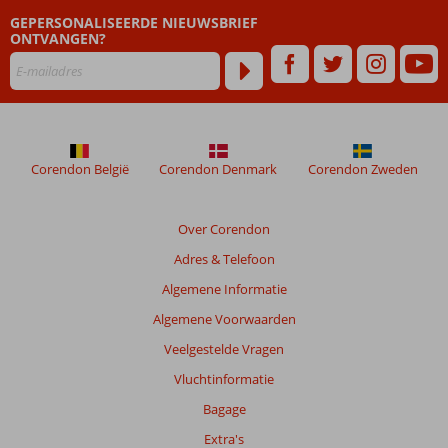
dan
GEPERSONALISEERDE NIEUWSBRIEF
48
ONTVANGEN?
maanden
worden
niet
meer
weergegeven
om
de
Corendon België
Corendon Denmark
Corendon Zweden
relevantie
van
de
Over Corendon
getoonde
Adres & Telefoon
beoordelingen
te
Algemene Informatie
garanderen.
Algemene Voorwaarden
Meer
info
Veelgestelde Vragen
over
Vluchtinformatie
onze
beoordelingen.
Bagage
Extra's