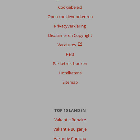
Filter
Cookiebeleid
reisgezelschap
Open cookievoorkeuren
Alle
Privacyverklaring
Sorteren
op
Disclaimer en Copyright
datum (nieuw > oud)
Vacatures
Pers
Jimmy
9,0
Pakketreis boeken
Nederland
Hotelketens
Gezin met oud(ere) kind(eren)
,
23 juni 2026
Sitemap
Over
Alanya-
TOP 10 LANDEN
Centrum:
Vakantie Bonaire
We
komen
Vakantie Bulgarije
al
Vakantie Curacao
een