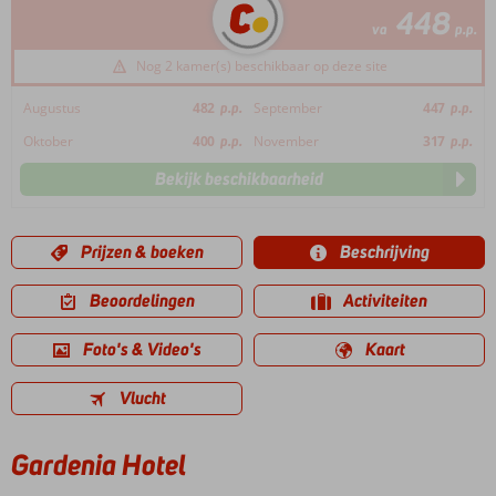
448
va
p.p.
Nog 2 kamer(s) beschikbaar op deze site
Augustus
482
p.p.
September
447
p.p.
Oktober
400
p.p.
November
317
p.p.
Bekijk beschikbaarheid
Prijzen & boeken
Beschrijving
Beoordelingen
Activiteiten
Foto's & Video's
Kaart
Vlucht
Gardenia Hotel