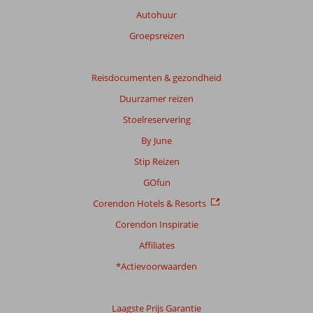
Totale
Autohuur
score
Groepsreizen
Gebaseerd
op:
13
Reisdocumenten & gezondheid
beoordelingen
Duurzamer reizen
Stoelreservering
Scoreverdeling
By June
Algemene indruk
8,1
Eten
7,8
Stip Reizen
Ligging
9,1
Kamers
7,8
Service
8,2
Kindvriendelijk
7,5
GOfun
Prijs/kwaliteit
8,1
Wifi kwaliteit
7,8
Corendon Hotels & Resorts
Corendon Inspiratie
Ervaringen
van
Affiliates
onze
klanten
*Actievoorwaarden
Taal
Nederlands (NL) (11)
Laagste Prijs Garantie