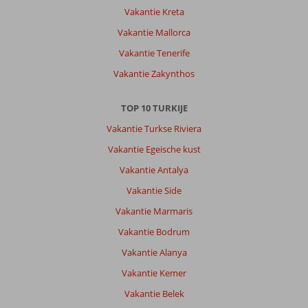
Veel
Vakantie Kreta
winkels,
Vakantie Mallorca
veel
eettentjes,
Vakantie Tenerife
vriendelijke
Vakantie Zakynthos
mensen,
dus
alanya
TOP 10 TURKIJE
is
Vakantie Turkse Riviera
echt
een
Vakantie Egeische kust
aanrader
Vakantie Antalya
als
je
Vakantie Side
op
Vakantie Marmaris
vakantie
wilt
Vakantie Bodrum
naar
Vakantie Alanya
Turkije.
Vakantie Kemer
Over
Vakantie Belek
Gardenia