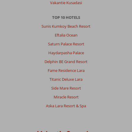
Hotel:
Vakantie Kusadasi
Hotel
Gardenia
TOP 10 HOTELS
is
een
Sunis Kumkoy Beach Resort
heel
Eftalia Ocean
net
hotel,
Saturn Palace Resort
met
Haydarpasha Palace
zeer
vriendelijk
Delphin BE Grand Resort
personeel,
Fame Residence Lara
ze
geven
Titanic Deluxe Lara
je
Side Mare Resort
echt
het
Miracle Resort
gevoel
Aska Lara Resort & Spa
dat
je
welkom
bent
ongeacht