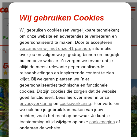
Pakketgarantie
Turkije
Home
Turkse Riviera
Alanya
Alanya-Centrum
Gardenia Hotel
Gardenia Hotel
Halfpension
-
Hotel