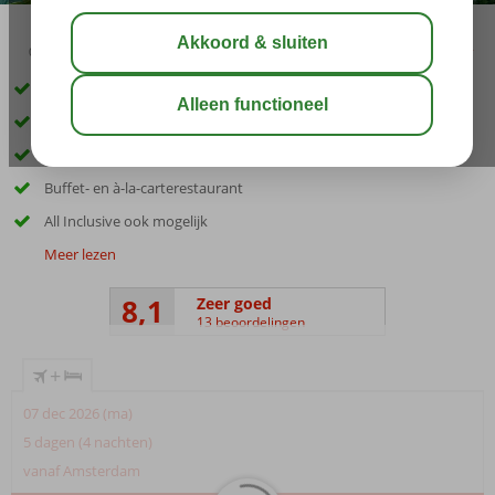
03:45
aug 33°
C
delen
bewaar
Slechts 50 meter van het Kleopatra strand
Kleinschalig hotel
Een heerlijk Wellness Center
Buffet- en à-la-carterestaurant
All Inclusive ook mogelijk
Meer lezen
8,1
Zeer goed
13 beoordelingen
+
07 dec 2026 (ma)
5 dagen (4 nachten)
vanaf Amsterdam