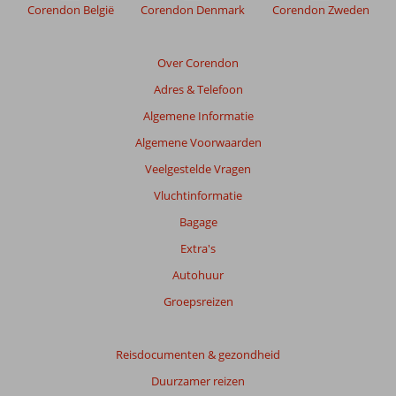
de
Corendon België
Corendon Denmark
Corendon Zweden
relevantie
van
de
Over Corendon
getoonde
Adres & Telefoon
beoordelingen
te
Algemene Informatie
garanderen.
Algemene Voorwaarden
Meer
info
Veelgestelde Vragen
over
Vluchtinformatie
onze
beoordelingen.
Bagage
Extra's
Totale
Autohuur
score
Groepsreizen
Gebaseerd
op:
60
Reisdocumenten & gezondheid
beoordelingen
Duurzamer reizen