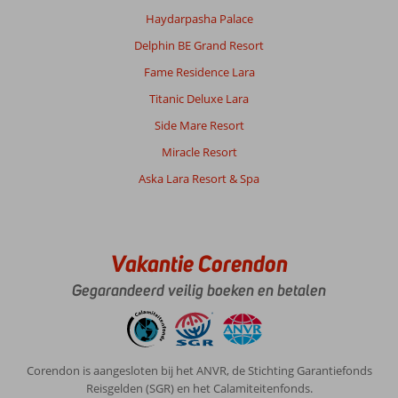
om
Haydarpasha Palace
verschillende
restaurantjes
Delphin BE Grand Resort
te
Fame Residence Lara
kunnen
proberen.
Titanic Deluxe Lara
Het
Side Mare Resort
ontbijt
wat
Miracle Resort
was
Aska Lara Resort & Spa
ook
goed
voor
ons.
Vakantie Corendon
Algemene indruk
9
Eten
8
Gegarandeerd veilig boeken en betalen
Ligging
10
Kamers
7
Service
8
Kindvriendelijk
-
Prijs/kwaliteit
10
Wifi kwaliteit
7
Corendon is aangesloten bij het ANVR, de Stichting Garantiefonds
Anoniem
Reisgelden (SGR) en het Calamiteitenfonds.