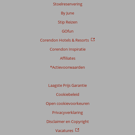
Stoelreservering
Scoreverdeling
By June
Algemene indruk
8,9
Eten
8,4
Stip Reizen
Ligging
9,6
Kamers
8,1
Service
8,9
Kindvriendelijk
7,8
GOfun
Prijs/kwaliteit
8,3
Wifi kwaliteit
7,1
Corendon Hotels & Resorts
Corendon Inspiratie
Ervaringen
van
Affiliates
onze
klanten
*Actievoorwaarden
Taal
Nederlands (NL) (56)
Laagste Prijs Garantie
Filter
Cookiebeleid
reisgezelschap
Open cookievoorkeuren
Alle
Privacyverklaring
Sorteren
op
Disclaimer en Copyright
datum (nieuw > oud)
Vacatures