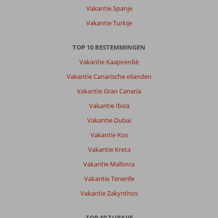
Vakantie Spanje
van
het
Vakantie Turkije
hotel,
waar
TOP 10 BESTEMMINGEN
je
gratis
Vakantie Kaapverdië
gebruik
Vakantie Canarische eilanden
kan
maken
Vakantie Gran Canaria
van
Vakantie Ibiza
de
ligbedjes
Vakantie Dubai
en
Vakantie Kos
de
hand
Vakantie Kreta
doeken
Vakantie Mallorca
van
het
Vakantie Tenerife
hotel.
Vakantie Zakynthos
Over
Yunus
TOP 10 TURKIJE