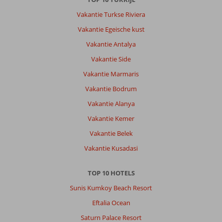
Hotel:
Vakantie Turkse Riviera
Het
hotel
Vakantie Egeische kust
is
Vakantie Antalya
naar
onze
Vakantie Side
wensen
Vakantie Marmaris
meer
dan
Vakantie Bodrum
genoeg.
Vakantie Alanya
Wij
wilden
Vakantie Kemer
graag
Vakantie Belek
zelf
de
Vakantie Kusadasi
lunch
en
TOP 10 HOTELS
avondeten
in
Sunis Kumkoy Beach Resort
de
Eftalia Ocean
stad
doen,
Saturn Palace Resort