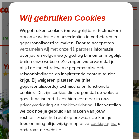
Pakketgarantie
Turkije
Home
Egeische kust
Marmaris
Marmaris-Centrum
Yunus Hotel
Yunus Hotel
Logies en ontbijt
-
Hotel