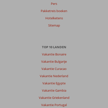
Pers
Anoniem
9,0
Pakketreis boeken
Nederland
Hotelketens
Met partner
,
21 juli 2026
Sitemap
Over
Marmaris-
TOP 10 LANDEN
Centrum:
Vakantie Bonaire
De
bestemming
Vakantie Bulgarije
is
Vakantie Curacao
werkelijk
prachtig.
Vakantie Nederland
Aan
Vakantie Egypte
de
zee
Vakantie Gambia
met
Vakantie Griekenland
een
prive
Vakantie Portugal
strand