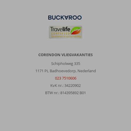
10
Nederland
Met partner
,
18 juni 2026
Over
Marmaris-
Centrum:
CORENDON VLIEGVAKANTIES
Voor
herhaling
Schipholweg 335
vatbaar.
1171 PL Badhoevedorp, Nederland
Hotel
023 7510606
uit,
KvK nr.: 34220902
zo
het
BTW nr.: 814395892 B01
strand
op
en
de
winkelstraat
en