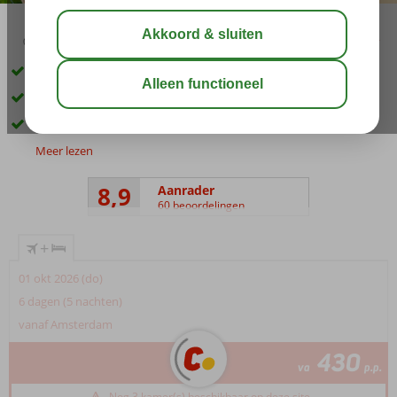
03:30
01:30
aug 33°
C
delen
bewaar
Direct gelegen aan het Uzunyali privéstrand
Levendige omgeving
Ook kamers met zijzeezicht
Meer lezen
8,9
Aanrader
60 beoordelingen
+
01 okt 2026 (do)
6 dagen (5 nachten)
vanaf Amsterdam
430
va
p.p.
Nog 3 kamer(s) beschikbaar op deze site