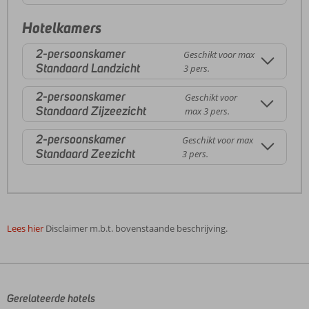
Hotelkamers
2-persoonskamer
Geschikt voor max
Standaard Landzicht
3 pers.
2-persoonskamer
Geschikt voor
Standaard Zijzeezicht
max 3 pers.
2-persoonskamer
Geschikt voor max
Standaard Zeezicht
3 pers.
Lees hier
Disclaimer m.b.t. bovenstaande beschrijving.
De
beoordelingen
zijn
door
Gerelateerde hotels