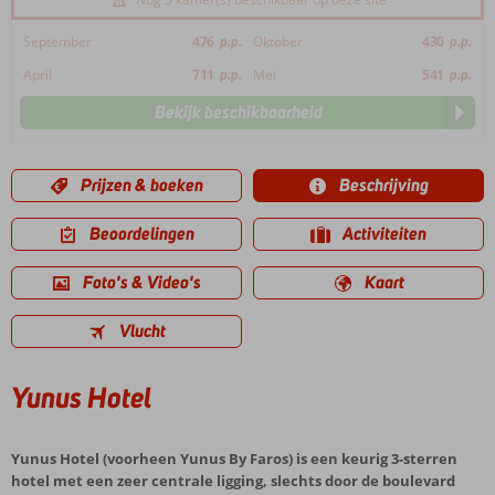
September
476
p.p.
Oktober
430
p.p.
April
711
p.p.
Mei
541
p.p.
Bekijk beschikbaarheid
Prijzen & boeken
Beschrijving
Beoordelingen
Activiteiten
Foto's & Video's
Kaart
Vlucht
Yunus Hotel
Yunus Hotel (voorheen Yunus By Faros) is een keurig 3-sterren
hotel met een zeer centrale ligging, slechts door de boulevard