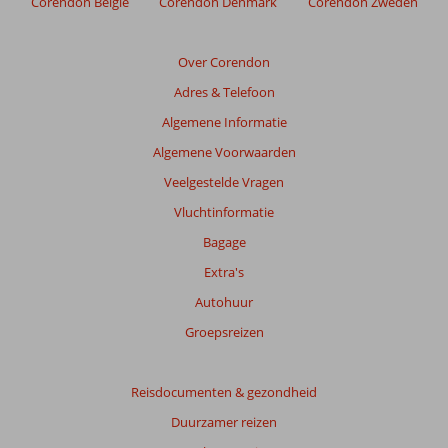
Corendon België
Corendon Denmark
Corendon Zweden
relevantie
van
de
Over Corendon
getoonde
Adres & Telefoon
beoordelingen
te
Algemene Informatie
garanderen.
Algemene Voorwaarden
Meer
info
Veelgestelde Vragen
over
Vluchtinformatie
onze
beoordelingen.
Bagage
Extra's
Autohuur
Groepsreizen
Reisdocumenten & gezondheid
Duurzamer reizen