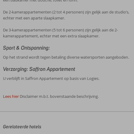
een badkamer met douche, toilet en föhn.
De 2-kamerappartementen (2 tot 4 personen) zijn gelijk aan de studio’s,
echter met een aparte slaapkamer.
De 3-kamerappartementen (5 tot 6 personen) zijn gelijk aan de 2-
kamerappartement, echter met een extra slaapkamer.
Sport & Ontspanning:
Op het strand wordt tegen betaling diverse watersporten aangeboden.
Verzorging: Saffron Appartement
U verblijft in Saffron Appartement op basis van Logies.
Lees hier
Disclaimer m.b.t. bovenstaande beschrijving.
De
beoordelingen
zijn
door
Gerelateerde hotels
onze