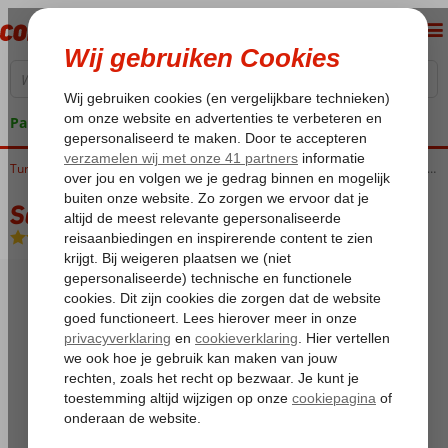
Pakketgarantie
Turkije
Home
Egeische kust
Marmaris
Marmaris-Centrum
Saffron Appartementen
Saffron Appartementen
Logies
-
Appartement