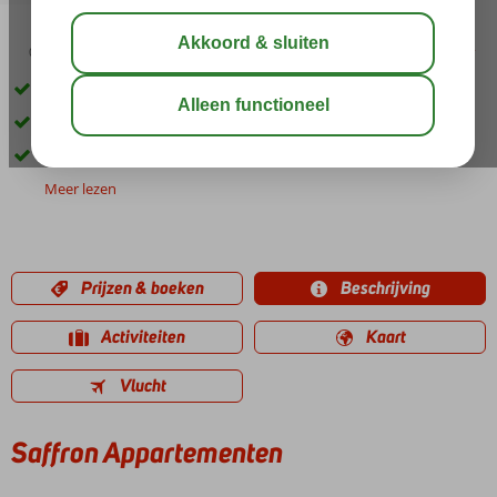
03:30
01:30
aug 33°
C
delen
bewaar
Rustig gelegen
Vlakbij het strand
Gemoedelijk en vriendelijk complex
Meer lezen
Prijzen & boeken
Beschrijving
Activiteiten
Kaart
Vlucht
Saffron Appartementen