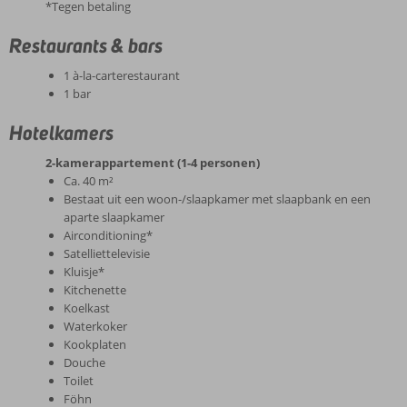
*Tegen betaling
Restaurants & bars
1 à-la-carterestaurant
1 bar
Hotelkamers
2-kamerappartement (1-4 personen)
Ca. 40 m²
Bestaat uit een woon-/slaapkamer met slaapbank en een
aparte slaapkamer
Airconditioning*
Satelliettelevisie
Kluisje*
Kitchenette
Koelkast
Waterkoker
Kookplaten
Douche
Toilet
Föhn