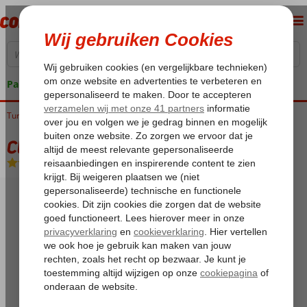
Pakketgarantie
Turkije
Home
Egeische kust
Marmaris
Marmaris-Centrum
Club Ceylan
Club Ceylan
Logies
-
Appartement