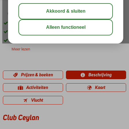
03:30
01:30
aug 33°
C
delen
bewaar
Nabij strand en centrum
Ruime appartementen
Zwembad met glijbaan
Meer lezen
Prijzen & boeken
Beschrijving
Activiteiten
Kaart
Vlucht
Club Ceylan