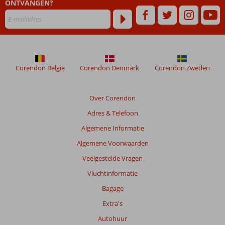
ONTVANGEN?
maanden
worden
niet
meer
weergegeven
om
de
Corendon België
Corendon Denmark
Corendon Zweden
relevantie
van
de
Over Corendon
getoonde
Adres & Telefoon
beoordelingen
te
Algemene Informatie
garanderen.
Algemene Voorwaarden
Meer
info
Veelgestelde Vragen
over
Vluchtinformatie
onze
beoordelingen.
Bagage
Extra's
Autohuur