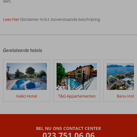
Bar).
Lees hier
Disclaimer m.b.t. bovenstaande beschrijving.
De
beoordelingen
zijn
door
Gerelateerde hotels
onze
klanten
geschreven
na
hun
verblijf
in
Halici Hotel
T&G Appartementen
Banu Hote
Marbas
Hotel
Beoordelingen
die
BEL NU ONS CONTACT CENTER
ouder
023 751 06 06