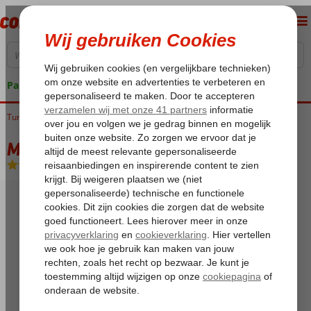
Pakketgarantie
Turkije
Home
Egeische kust
Marmaris
Icmeler
Marbas Hotel
Marbas Hotel
All Inclusive
-
Hotel