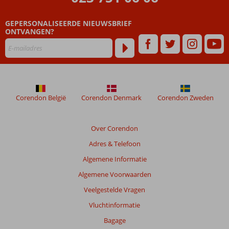
zijn
dan
GEPERSONALISEERDE NIEUWSBRIEF
48
ONTVANGEN?
maanden
worden
niet
meer
weergegeven
om
de
Corendon België
Corendon Denmark
Corendon Zweden
relevantie
van
de
Over Corendon
getoonde
Adres & Telefoon
beoordelingen
te
Algemene Informatie
garanderen.
Algemene Voorwaarden
Meer
info
Veelgestelde Vragen
over
Vluchtinformatie
onze
beoordelingen.
Bagage