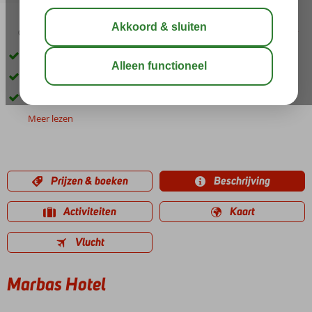
03:30
02:05
aug 33°
C
delen
bewaar
In het centrum van Icmeler
Kamers met zeezicht mogelijk
2 Heerlijke zwembaden
Meer lezen
Prijzen & boeken
Beschrijving
Activiteiten
Kaart
Vlucht
Marbas Hotel