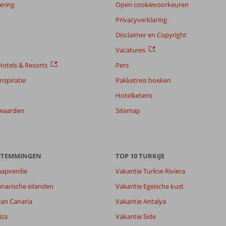
ering
Open cookievoorkeuren
Privacyverklaring
Disclaimer en Copyright
Vacatures
otels & Resorts
Pers
nspiratie
Pakketreis boeken
Hotelketens
waarden
Sitemap
ESTEMMINGEN
TOP 10 TURKIJE
aapverdië
Vakantie Turkse Riviera
narische eilanden
Vakantie Egeische kust
ran Canaria
Vakantie Antalya
iza
Vakantie Side