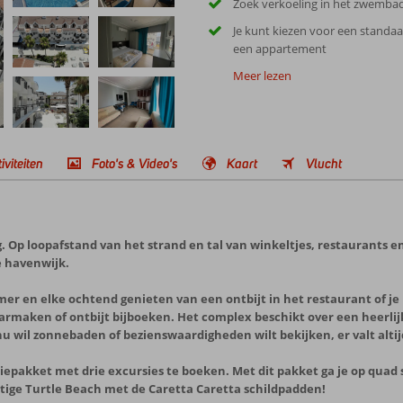
Zoek verkoeling in het zwemba
Je kunt kiezen voor een standa
een appartement
Meer lezen
iviteiten
Foto's & Video's
Kaart
Vlucht
ng. Op loopafstand van het strand en tal van winkeltjes, restaurants 
e havenwijk.
mer en elke ochtend genieten van een ontbijt in het restaurant of je
aarmaken of ontbijt bijboeken. Het complex beschikt over een heerl
nu wil zonnebaden of bezienswaardigheden wilt bekijken, er valt altijd
rsiepakket met drie excursies te boeken. Met dit pakket ga je op quad
htige Turtle Beach met de Caretta Caretta schildpadden!