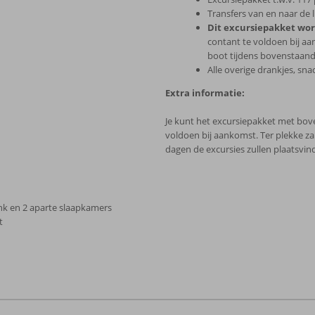
Transfers van en naar de 
Dit excursiepakket word
contant te voldoen bij aan
boot tijdens bovenstaand
Alle overige drankjes, snac
Extra informatie:
Je kunt het excursiepakket met bove
voldoen bij aankomst. Ter plekke z
dagen de excursies zullen plaatsvin
nk en 2 aparte slaapkamers
t