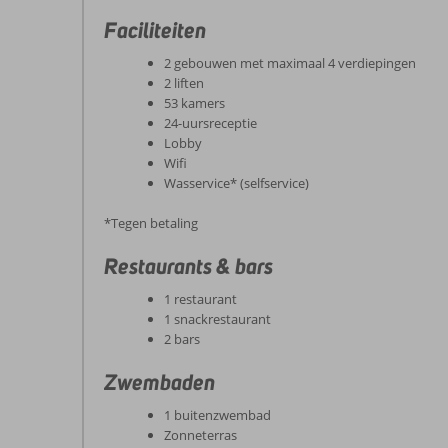
Faciliteiten
2 gebouwen met maximaal 4 verdiepingen
2 liften
53 kamers
24-uursreceptie
Lobby
Wifi
Wasservice* (selfservice)
*Tegen betaling
Restaurants & bars
1 restaurant
1 snackrestaurant
2 bars
Zwembaden
1 buitenzwembad
Zonneterras