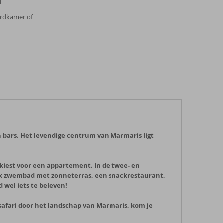
d
ardkamer of
en bars. Het levendige centrum van Marmaris ligt
 kiest voor een appartement. In de twee- en
ijk zwembad met zonneterras, een snackrestaurant,
 wel iets te beleven!
 safari door het landschap van Marmaris, kom je