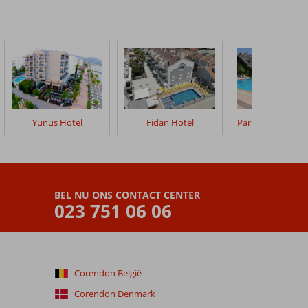
Yunus Hotel
Fidan Hotel
BEL NU ONS CONTACT CENTER
023 751 06 06
Corendon België
Corendon Denmark