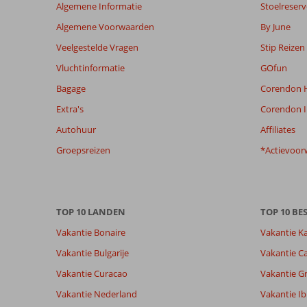
Algemene Informatie
Stoelreserv
niet
meer
Algemene Voorwaarden
By June
weergegeven
Veelgestelde Vragen
Stip Reizen
om
de
Vluchtinformatie
GOfun
relevantie
Bagage
Corendon H
van
de
Extra's
Corendon I
getoonde
Autohuur
Affiliates
beoordelingen
te
Groepsreizen
*Actievoor
garanderen.
Meer
info
over
TOP 10 LANDEN
TOP 10 B
onze
beoordelingen.
Vakantie Bonaire
Vakantie K
Vakantie Bulgarije
Vakantie Ca
Vakantie Curacao
Vakantie G
Vakantie Nederland
Vakantie Ib