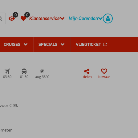
REGISTREER
CONTACT
0
0
Klantenservice
Mijn Corendon
CRUISES
SPECIALS
VLIEGTICKET
03:30
01:30
aug 33°
C
delen
bewaar
voor € 99,-
ometer