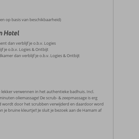
en op basis van beschikbaarheid)
n Hotel
ent dan verblijf je o.b.v. Logies
f je o.b.v. Logies & Ontbijt
dkamer dan verblijf je o.b.v. Logies & Ontbijt
e lekker verwennen in het authentieke badhuis. Incl.
minuten oliemassage! De scrub- & zeepmassage is erg
id wordt door het scrubben verwijderd en daardoor word
van je bruine kleurtje!! Je sluit je bezoek aan de Hamam af