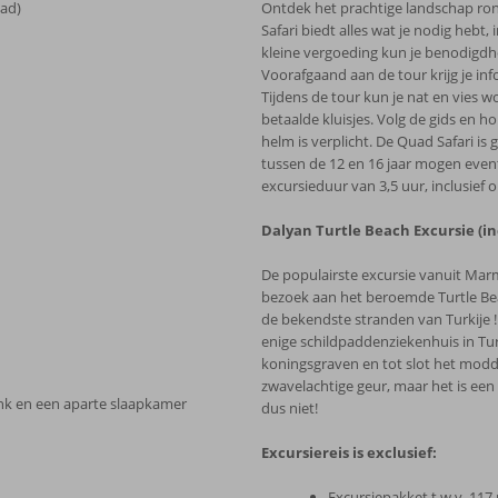
bad)
Ontdek het prachtige landschap ro
Safari biedt alles wat je nodig hebt
kleine vergoeding kun je benodigdhe
Voorafgaand aan de tour krijg je inf
Tijdens de tour kun je nat en vies w
betaalde kluisjes. Volg de gids en h
helm is verplicht. De Quad Safari is
tussen de 12 en 16 jaar mogen event
excursieduur van 3,5 uur, inclusief 
Dalyan Turtle Beach Excursie (in
De populairste excursie vanuit Mar
bezoek aan het beroemde Turtle Be
de bekendste stranden van Turkije 
enige schildpaddenziekenhuis in Tur
koningsgraven en tot slot het mod
zwavelachtige geur, maar het is een
nk en een aparte slaapkamer
dus niet!
Excursiereis is exclusief:
Excursiepakket t.w.v. 117 