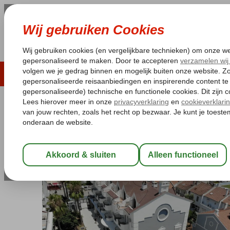
LAST MINUTE
ZOMER 2026
ZONVAKA
Pakketgarantie
Laagsteprijsgarantie*
Gratis
Turkije
Home
Egeische kust
Marmaris
Excursiereizen Marmaris
Excursiereis & Fidan Hotel
Logies
-
Hotel