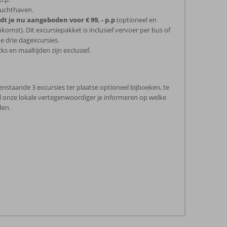
luchthaven.
t je nu aangeboden voor € 99, - p.p
(optioneel en
komst). Dit excursiepakket is inclusief vervoer per bus of
e drie dagexcursies.
ks en maaltijden zijn exclusief.
nstaande 3 excursies ter plaatse optioneel bijboeken, te
al onze lokale vertegenwoordiger je informeren op welke
den.