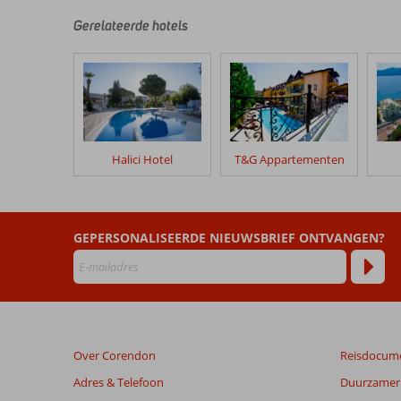
zijn
door
Gerelateerde hotels
onze
klanten
geschreven
na
hun
verblijf
in
Halici Hotel
T&G Appartementen
Excursiereis
&
Fidan
Hotel
GEPERSONALISEERDE NIEUWSBRIEF ONTVANGEN?
Beoordelingen
die
ouder
zijn
dan
Over Corendon
Reisdocum
48
maanden
Adres & Telefoon
Duurzamer 
worden