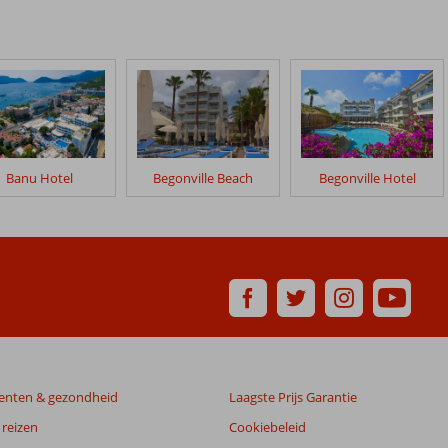
Banu Hotel
Begonville Beach
Begonville Hotel
enten & gezondheid
Laagste Prijs Garantie
reizen
Cookiebeleid