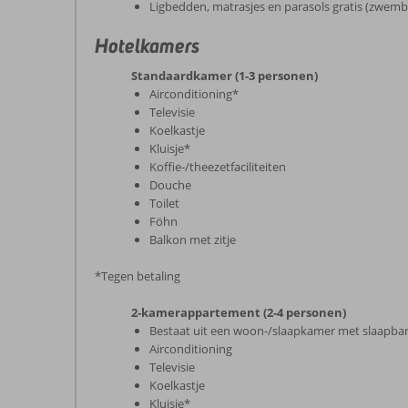
Ligbedden, matrasjes en parasols gratis (zwem
Hotelkamers
Standaardkamer (1-3 personen)
Airconditioning*
Televisie
Koelkastje
Kluisje*
Koffie-/theezetfaciliteiten
Douche
Toilet
Föhn
Balkon met zitje
*Tegen betaling
2-kamerappartement (2-4 personen)
Bestaat uit een woon-/slaapkamer met slaapba
Airconditioning
Televisie
Koelkastje
Kluisje*