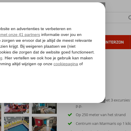
NTIE
VERRE REIZEN
ALL INCLUSIVE
WINTERZON
 annuleren*
Excursiereis & Fidan Hotel
Excursiepakket met 3 excursies 
p.p.
Op 250 meter van het strand
Centrum van Marmaris op 1 kil