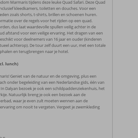
ndom Marmaris tijdens deze leuke Quad Safari. Deze Quad
, inclusief kleedkamers, toiletten en douches. Voor een
den zoals shorts, t-shirts, brillen en schoenen huren.
ormatie over de regels voor het rijden op een quad.
orden, dus laat waardevolle spullen veilig achter in de
oud afstand voor een veilige ervaring. Het dragen van een
 geschikt voor deelnemers van 16 jaar en ouder (kinderen
ueel achterop). De tour zelf duurt een uur, met een totale
ophalen en terugbrengen naar je hotel.
cl. lunch)
maris! Geniet van de natuur en de omgeving, plus een
ach onder begeleiding van een Nederlandse gids, één van
! In Dalyan bezoek je ook een schildpaddenziekenhuis, het
kije. Natuurlijk breng je ook een bezoek aan de
derbad, waar je even zult moeten wennen aan de
 ervaring om nooit te vergeten. Vergeet je zwemkleding
p.p.