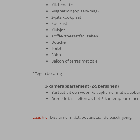
Kitchenette
Magnetron (op aanvraag)
2-pits kookplaat
Koelkast
Kluisje*
Koffie-/theezetfaciliteiten
Douche
Toilet
Föhn
Balkon of terras met zitje
*Tegen betaling
3-kamerappartement (2-5 personen)
Bestaat uit een woon-/slaapkamer met slaapba
Dezelfde faciliteiten als het 2-kamerappartemen
Lees hier
Disclaimer m.b.t. bovenstaande beschrijving.
De
beoordelingen