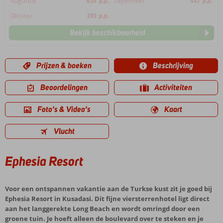
Augustus
634
p.p.
September
447
p.p.
Oktober
393
p.p.
Bekijk beschikbaarheid
Prijzen & boeken
Beschrijving
Beoordelingen
Activiteiten
Foto's & Video's
Kaart
Vlucht
Ephesia Resort
Voor een ontspannen vakantie aan de Turkse kust zit je goed bij
Ephesia Resort in Kusadasi. Dit fijne viersterrenhotel ligt direct
aan het langgerekte Long Beach en wordt omringd door een
groene tuin. Je hoeft alleen de boulevard over te steken en je