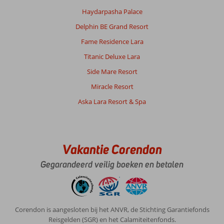
de
Haydarpasha Palace
zomer.
Delphin BE Grand Resort
Over
Fame Residence Lara
Ephesia
Resort:
Titanic Deluxe Lara
Het
Side Mare Resort
eten
was
Miracle Resort
uitstekend
Aska Lara Resort & Spa
met
veel
variatie,
niet
alleen
Vakantie Corendon
kip
Gegarandeerd veilig boeken en betalen
maar
veel
rundvlees,
lamsvlees
en
Corendon is aangesloten bij het ANVR, de Stichting Garantiefonds
vis.
Reisgelden (SGR) en het Calamiteitenfonds.