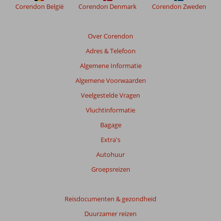
de
Corendon België
Corendon Denmark
Corendon Zweden
relevantie
van
de
Over Corendon
getoonde
Adres & Telefoon
beoordelingen
te
Algemene Informatie
garanderen.
Algemene Voorwaarden
Meer
info
Veelgestelde Vragen
over
Vluchtinformatie
onze
beoordelingen.
Bagage
Extra's
Totale
Autohuur
score
Groepsreizen
Gebaseerd
op:
23
Reisdocumenten & gezondheid
beoordelingen
Duurzamer reizen