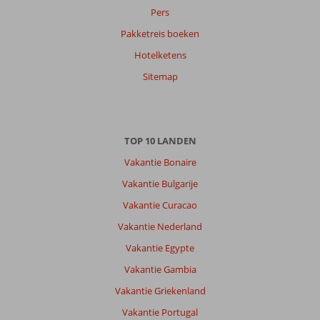
Pers
Hendrik
8,0
Pakketreis boeken
Nederland
Hotelketens
Met partner
,
Sitemap
21 mei 2026
Over
TOP 10 LANDEN
Long
Beach:
Vakantie Bonaire
Kusadasi
Vakantie Bulgarije
stad
Vakantie Curacao
is
wel
Vakantie Nederland
gezellig
Vakantie Egypte
maar
niet
Vakantie Gambia
echt
Vakantie Griekenland
bijzonder.
Vlakbij
Vakantie Portugal