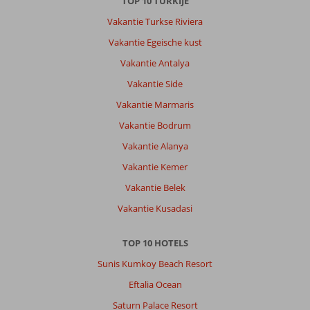
TOP 10 TURKIJE
wandelpad
Vakantie Turkse Riviera
(boulevard)
maar
Vakantie Egeische kust
die
Vakantie Antalya
is
niet
Vakantie Side
overal
Vakantie Marmaris
netjes
aangelegd.
Vakantie Bodrum
Wij
Vakantie Alanya
waren
er
Vakantie Kemer
eind
Vakantie Belek
mei
begin
Vakantie Kusadasi
juni
en
TOP 10 HOTELS
veel
werd
Sunis Kumkoy Beach Resort
nog
Eftalia Ocean
opgebouwd
voor
Saturn Palace Resort