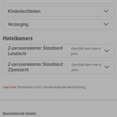
Kinderfaciliteiten
Verzorging
Hotelkamers
2-persoonskamer Standaard
Geschikt voor max 4
Landzicht
pers.
2-persoonskamer Standaard
Geschikt voor max 4
Zijzeezicht
pers.
Lees hier
Disclaimer m.b.t. bovenstaande beschrijving.
De
beoordelingen
zijn
door
Gerelateerde hotels