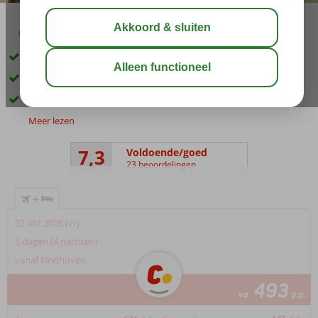
03:15
aug 31°
C
delen
bewaar
Ligt aan het langste strand van Turkije
Garant voor een fijne vakantie
Privé zandstrand aan het Long Beach
Meer lezen
7,3
Voldoende/goed
23 beoordelingen
+
02 okt 2026 (vr)
5 dagen (4 nachten)
vanaf Eindhoven
493
va
p.p.