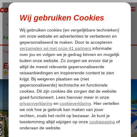
Pakketgarantie
Turkije
Home
Egeische kust
Kusadasi
Long Beach
Ephesia Resort
Ephesia Resort
All Inclusive
-
Hotel