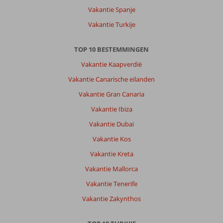
het
Vakantie Spanje
hotel
is
Vakantie Turkije
een
leuk
TOP 10 BESTEMMINGEN
winkelcentrum
met
Vakantie Kaapverdië
goede
Vakantie Canarische eilanden
winkels,
geen
Vakantie Gran Canaria
bazar.
Vakantie Ibiza
Vanaf
het
Vakantie Dubai
hotel
Vakantie Kos
kan
je
Vakantie Kreta
zuidwaarts
Vakantie Mallorca
wandelen
langs
Vakantie Tenerife
de
Vakantie Zakynthos
zee
over
een