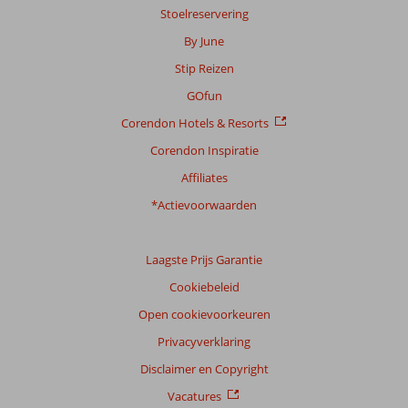
Stoelreservering
Scoreverdeling
By June
Algemene indruk
7,3
Eten
6,9
Stip Reizen
Ligging
7,8
Kamers
7,0
Service
7,9
Kindvriendelijk
4,4
GOfun
Prijs/kwaliteit
7,4
Wifi kwaliteit
7,4
Corendon Hotels & Resorts
Corendon Inspiratie
Ervaringen
van
Affiliates
onze
klanten
*Actievoorwaarden
Taal
Nederlands (NL) (20)
Laagste Prijs Garantie
Filter
Cookiebeleid
reisgezelschap
Open cookievoorkeuren
Alle
Privacyverklaring
Sorteren
op
Disclaimer en Copyright
datum (nieuw > oud)
Vacatures