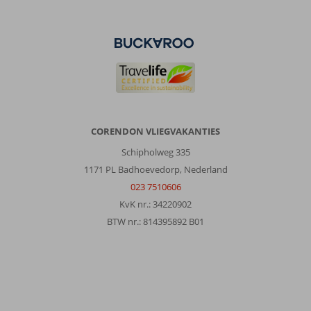
Er
is
een
handdoekleg
verbod,
veel
plek
om
te
liggen
CORENDON VLIEGVAKANTIES
bij
Schipholweg 335
het
zwembad
1171 PL Badhoevedorp, Nederland
en
023 7510606
een
KvK nr.: 34220902
grasveld,
BTW nr.: 814395892 B01
het
strand
was
klein
en
niet
echt