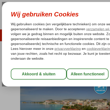
LAST MINUTE
ZOMER 2026
ZONVAKA
Pakketgarantie
Laagsteprijsgarantie*
Gratis
Turkije
Home
Egeische kust
Kusadasi
Ladies Beach
Le Bleu Hote
Le Bleu Hotel
Ultra All Inclusive
-
Hotel