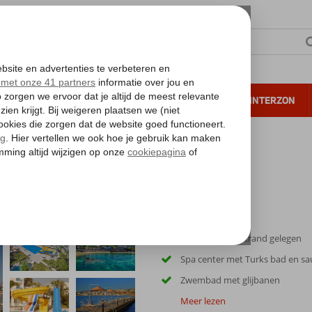
NTIE
VERRE REIZEN
ALL INCLUSIVE
WINTERZON
 annuleren*
l
Direct aan het strand gelegen
Spa center met Turks bad en s
Zwembad met glijbanen
Meer lezen