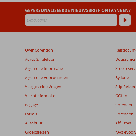
GEPERSONALISEERDE NIEUWSBRIEF ONTVANGEN?
Beoordelingen
die
ouder
zijn
dan
48
Over Corendon
Reisdocum
maanden
worden
Adres & Telefoon
Duurzamer 
niet
Algemene Informatie
Stoelreserv
meer
weergegeven
Algemene Voorwaarden
By June
om
Veelgestelde Vragen
Stip Reizen
de
relevantie
Vluchtinformatie
GOfun
van
Bagage
Corendon H
de
getoonde
Extra's
Corendon I
beoordelingen
Autohuur
Affiliates
te
garanderen.
Groepsreizen
*Actievoor
Meer