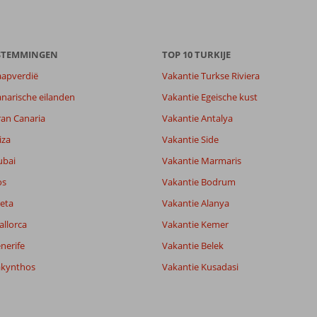
ESTEMMINGEN
TOP 10 TURKIJE
aapverdië
Vakantie Turkse Riviera
narische eilanden
Vakantie Egeische kust
6,5
ran Canaria
Vakantie Antalya
6,4
lijk
6,7
iza
Vakantie Side
it
6,3
ubai
Vakantie Marmaris
os
Vakantie Bodrum
Filter reisgezelschap
Sorteren op
eta
Vakantie Alanya
Alle
datum (nieuw > oud)
allorca
Vakantie Kemer
nerife
Vakantie Belek
akynthos
Vakantie Kusadasi