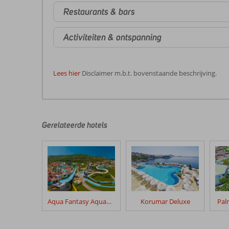
Restaurants & bars
Activiteiten & ontspanning
Lees hier
Disclaimer m.b.t. bovenstaande beschrijving.
De
beoordelingen
zijn
door
Gerelateerde hotels
onze
klanten
geschreven
na
hun
verblijf
in
Aqua Fantasy Aquapark Hotel & Spa
Korumar Deluxe
Pal
Le
Bleu
Hotel