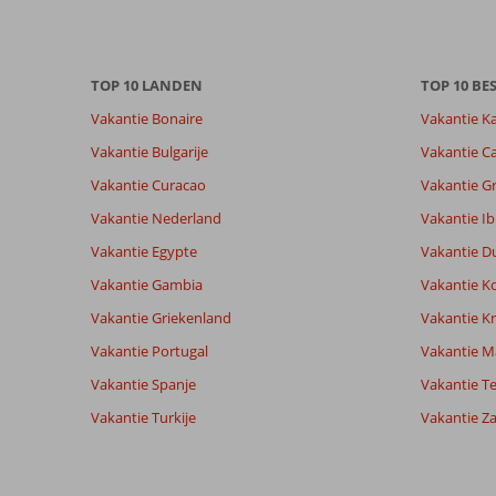
info
over
onze
TOP 10 LANDEN
TOP 10 B
beoordelingen.
Vakantie Bonaire
Vakantie K
Totale score
Scoreverdeling
7,3
Vakantie Bulgarije
Vakantie Ca
Algemene indruk
7,3
Eten
Gebaseerd op:
Vakantie Curacao
Vakantie G
Ligging
8,6
Kamers
30
Voldoende/goed
Service
7,2
Kindvriende
Vakantie Nederland
Vakantie Ib
beoordelingen
Prijs/kwaliteit
7,0
Wifi kwalite
Vakantie Egypte
Vakantie D
Vakantie Gambia
Vakantie K
Ervaringen
Taal
Vakantie Griekenland
Vakantie Kr
van onze
Nederlands (NL) (17)
Vakantie Portugal
klanten
Vakantie M
Vakantie Spanje
Vakantie Te
Vakantie Turkije
Vakantie Z
6,0
Over
Algemene indruk
6
Ladies
Ligging
8
Sayedfahimullah
Beach:
Service
8