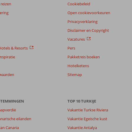
reizen
Cookiebeleid
ering
Open cookievoorkeuren
Privacyverklaring
Disclaimer en Copyright
Vacatures
otels & Resorts
Pers
nspiratie
Pakketreis boeken
Hotelketens
waarden
Sitemap
ESTEMMINGEN
TOP 10 TURKIJE
aapverdië
Vakantie Turkse Riviera
7,7
narische eilanden
Vakantie Egeische kust
8,7
ran Canaria
Vakantie Antalya
lijk
8,0