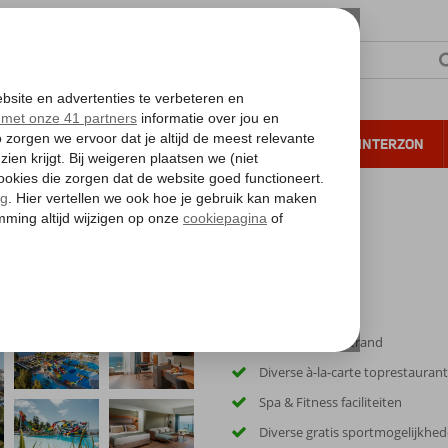
NTIE
VERRE REIZEN
ALL INCLUSIVE
WINTERZON
 annuleren*
dasi
Met een privé strand
Diverse à-la-carte toprestauran
Spa & Fitness faciliteiten
Diverse gratis sportmogelijkhe