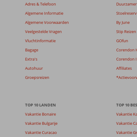
niet
Adres & Telefoon
Duurzamer 
meer
Algemene Informatie
Stoelreserv
weergegeven
om
Algemene Voorwaarden
By June
de
Veelgestelde Vragen
Stip Reizen
relevantie
van
Vluchtinformatie
GOfun
de
Bagage
Corendon H
getoonde
beoordelingen
Extra's
Corendon I
te
Autohuur
Affiliates
garanderen.
Meer
Groepsreizen
*Actievoor
info
over
onze
beoordelingen.
TOP 10 LANDEN
TOP 10 B
Vakantie Bonaire
Vakantie K
Totale score
Scoreverdeling
9,1
Algemene indruk
9,1
Eten
Vakantie Bulgarije
Vakantie Ca
Gebaseerd op:
Ligging
7,8
Kamers
15
Vakantie Curacao
Vakantie G
Uitstekend
Service
8,3
Kindvriende