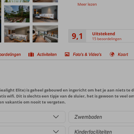
Meer lezen
9,1
Uitstekend
15 beoordelingen
oordelingen
Activiteiten
Foto's & Video's
Kaart
light Elite) is geheel gebouwd en ingericht om het je aan niets te do
s wifi. Dit is slechts een tipje van de sluier, het is gewoon te veel 
en vakantie om nooit te vergeten.
Zwembaden
Kinderfaciliteiten