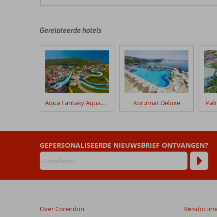
De
beoordelingen
zijn
door
Gerelateerde hotels
onze
klanten
geschreven
na
hun
verblijf
in
Aqua Fantasy Aquapark Hotel & Spa
Korumar Deluxe
Pal
Liberty
Kusadasi
Beoordelingen
GEPERSONALISEERDE NIEUWSBRIEF ONTVANGEN?
die
ouder
zijn
dan
48
maanden
Over Corendon
Reisdocum
worden