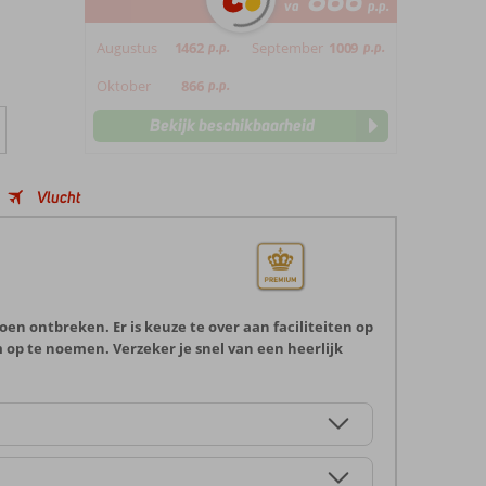
866
va
p.p.
Augustus
1462
p.p.
September
1009
p.p.
Oktober
866
p.p.
Bekijk beschikbaarheid
Vlucht
en ontbreken. Er is keuze te over aan faciliteiten op
om op te noemen. Verzeker je snel van een heerlijk