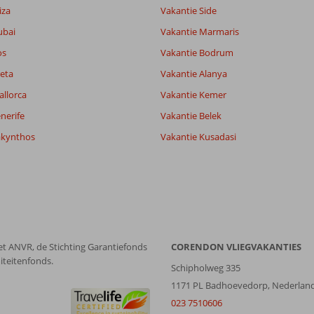
it
8,2
iza
Vakantie Side
ubai
Vakantie Marmaris
os
Vakantie Bodrum
Filter reisgezelschap
Sorteren op
Alle
datum (nieuw > oud)
eta
Vakantie Alanya
allorca
Vakantie Kemer
nerife
Vakantie Belek
akynthos
Vakantie Kusadasi
et ANVR, de Stichting Garantiefonds
CORENDON VLIEGVAKANTIES
iteitenfonds.
Schipholweg 335
1171 PL Badhoevedorp, Nederlan
023 7510606