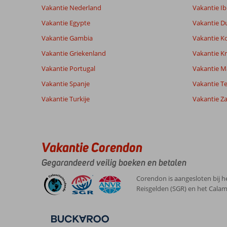
beoordelingen
Prijs/kwaliteit
8,3
Wifi kwalite
Vakantie Nederland
Vakantie Ib
Vakantie Egypte
Vakantie D
Vakantie Gambia
Vakantie K
Ervaringen
Taal
van onze
Nederlands (NL) (8)
Vakantie Griekenland
Vakantie Kr
klanten
Vakantie Portugal
Vakantie M
Vakantie Spanje
Vakantie Te
9,0
Vakantie Turkije
Vakantie Z
Over
Algemene indruk
9
Ladies
Ligging
4
Anoniem
Beach:
Service
10
Nederland
Prijs/kwaliteit
9
We
Vakantie Corendon
Met groep
Eten
8
vonden
,
Kusadasi
Kamers
9
Gegarandeerd veilig boeken en betalen
22 april 2026
op
Kindvriendelijk
10
zich
Wifi kwaliteit
8
Corendon is aangesloten bij h
niet
Reisgelden (SGR) en het Calam
echt
een
aanrader.
Het