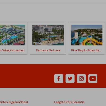
m Wings Kusadasi
Fantasia De Luxe
Pine Bay Holiday Resort
enten & gezondheid
Laagste Prijs Garantie