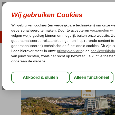
LAST MINUTE
ZOMER 2026
ZONVAKA
Pakketgarantie
Laagsteprijsgarantie*
Gratis
Turkije
Home
Egeische kust
Kusadasi
Ladies Beach
Liberty Kusa
Liberty Kusadasi
Ultra All Inclusive
-
Hotel