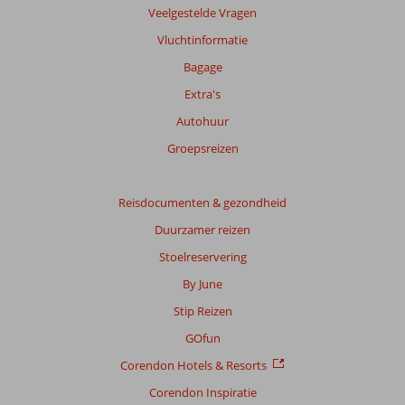
info
Veelgestelde Vragen
over
Vluchtinformatie
onze
beoordelingen.
Bagage
Extra's
Autohuur
Groepsreizen
Reisdocumenten & gezondheid
Duurzamer reizen
Stoelreservering
By June
Stip Reizen
GOfun
Corendon Hotels & Resorts
Corendon Inspiratie