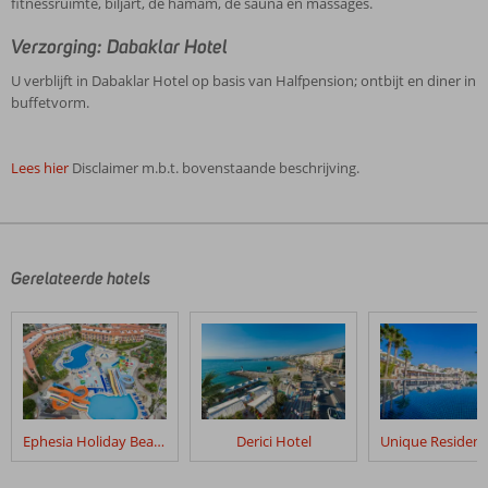
fitnessruimte, biljart, de hamam, de sauna en massages.
Verzorging: Dabaklar Hotel
U verblijft in Dabaklar Hotel op basis van Halfpension; ontbijt en diner in
buffetvorm.
Lees hier
Disclaimer m.b.t. bovenstaande beschrijving.
De
beoordelingen
zijn
door
Gerelateerde hotels
onze
klanten
geschreven
na
hun
verblijf
in
Ephesia Holiday Beach Club
Derici Hotel
Dabaklar
Hotel