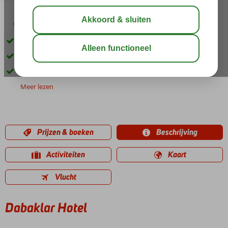
03:15
aug 31°
C
delen
bewaar
In het centrum van Kusadasi
Kleinschalig hotel
Heerlijk zwembad met bubbelbad
Meer lezen
Prijzen & boeken
Beschrijving
Activiteiten
Kaart
Vlucht
Dabaklar Hotel