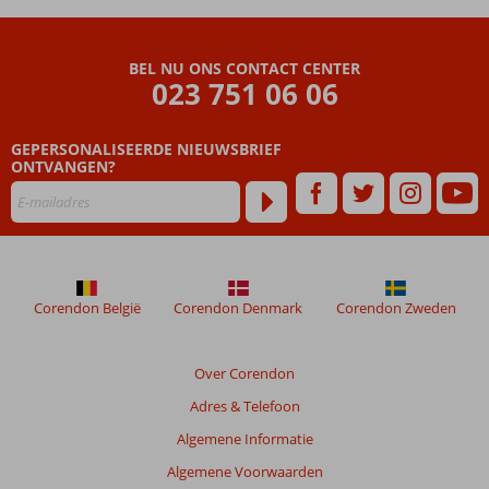
Beoordelingen
die
BEL NU ONS CONTACT CENTER
ouder
023 751 06 06
zijn
dan
GEPERSONALISEERDE NIEUWSBRIEF
48
ONTVANGEN?
maanden
worden
niet
meer
weergegeven
om
de
Corendon België
Corendon Denmark
Corendon Zweden
relevantie
van
de
Over Corendon
getoonde
Adres & Telefoon
beoordelingen
te
Algemene Informatie
garanderen.
Algemene Voorwaarden
Meer