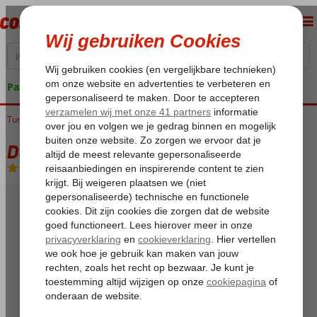
Pakketgarantie
Turkije
Home
Egeische kust
Kusadasi
Kusadasi-Centrum
Dabaklar Hotel
Dabaklar Hotel
Halfpension
-
Hotel