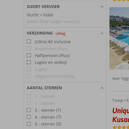
SOORT VERVOER
Vlucht + hotel
Alleen hotel (eigen vervoer)
VERZORGING
Uitleg
(Ultra) All Inclusive
Volpension (Plus)
Halfpension (Plus)
Logies en ontbijt
Logies
Volgens beschrijving
Voor “Ligg
AANTAL STERREN
1 - sterren
Turkije
Unique 
Home
E
2 - sterren
Uniqu
(1)
3 - sterren
(7)
4 - sterren
Kusad
(2)
5 - sterren