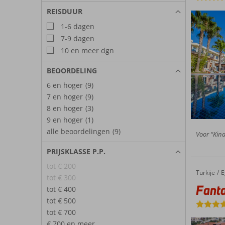
REISDUUR
1-6 dagen
7-9 dagen
10 en meer dgn
BEOORDELING
6 en hoger
(9)
7 en hoger
(9)
8 en hoger
(3)
9 en hoger
(1)
alle beoordelingen
(9)
Voor “Kind
PRIJSKLASSE P.P.
tot € 200
Turkije
Fantasia De Luxe
Home
E
tot € 300
Fanta
tot € 400
tot € 500
tot € 700
€ 700 en meer