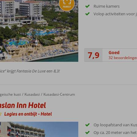
Ruime kamers
Volop activiteiten voor
7,9
Goed
32 beoordelinge
ice” krijgt Fantasia De Luxe een 8,3!
geische kust
Kusadasi
Kusadasi-Centrum
slan Inn Hotel
Logies en ontbijt
-
Hotel
Op loopafstand van Kus
Op ca. 20 meter van het