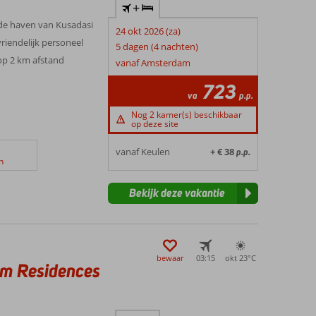
+
 de haven van Kusadasi
24 okt 2026 (za)
vriendelijk personeel
5 dagen (4 nachten)
op 2 km afstand
vanaf Amsterdam
723
va
p.p.
Nog 2 kamer(s) beschikbaar
op deze site
vanaf Keulen
+ € 38
p.p.
n
Bekijk deze vakantie
bewaar
03:15
okt 23°
C
am Residences