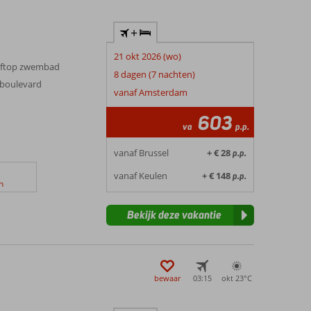
+
21 okt 2026 (wo)
oftop zwembad
8 dagen (7 nachten)
e boulevard
vanaf Amsterdam
603
va
p.p.
vanaf Brussel
+ € 28
p.p.
vanaf Keulen
+ € 148
p.p.
n
Bekijk deze vakantie
bewaar
03:15
okt 23°
C