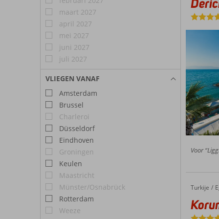
Deric
februari 2027
maart 2027
april 2027
mei 2027
juni 2027
juli 2027
VLIEGEN VANAF
Amsterdam
Brussel
Charleroi
Düsseldorf
Eindhoven
Voor “Liggi
Groningen
Keulen
Maastricht
Münster/Osnabrück
Turkije
Korumar Deluxe
Home
E
Rotterdam
Koru
Weeze