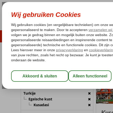
LAST MINUTE
ZOMER 2026
ZONVAKA
Pakketgarantie
Laagsteprijsgarantie*
Gratis
REISGEZELSCHAP
Turkije
Home
E
Kamer 1:
2 Personen
Wijzig Reisgezelschap
BESTEMMING
Turkije
Egeische kust
Kusadasi
Kus