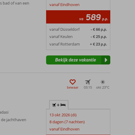
s bad of van een
vanaf Eindhoven
589
va
p.p.
vanaf Düsseldorf
- € 66
p.p.
vanaf Keulen
- € 25
p.p.
vanaf Rotterdam
+ € 23
p.p.
Bekijk deze vakantie
bewaar
03:15
okt 23°
C
+
adasi
13 okt 2026 (di)
t de jachthaven
8 dagen (7 nachten)
vanaf Eindhoven