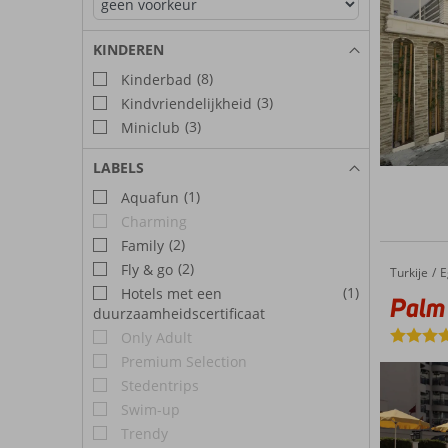
KINDEREN
(8)
Kinderbad
(3)
Kindvriendelijkheid
(3)
Miniclub
LABELS
(1)
Aquafun
Charming
(2)
Family
(2)
Fly & go
Turkije
Palm Hotel
Home
E
(1)
Hotels met een
Palm
duurzaamheidscertificaat
Only Adult
Premium Selection
Stedentrips
Swim-up
Trendy