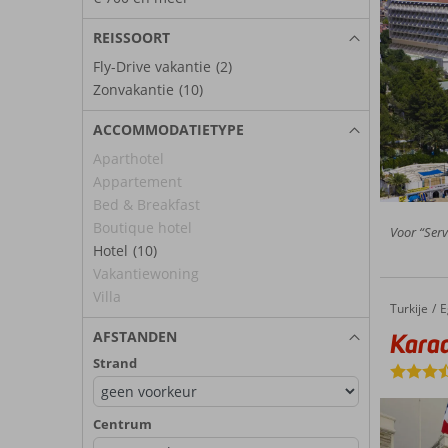
REISSOORT
Fly-Drive vakantie
(2)
Zonvakantie
(10)
ACCOMMODATIETYPE
Aparthotel
Appartement
Bed & Breakfast
Boutique hotel
Voor “Serv
Hotel
(10)
Vakantiewoning
Villa
Turkije
Karaaslan Inn Hotel
Home
E
Karaa
AFSTANDEN
Strand
Centrum