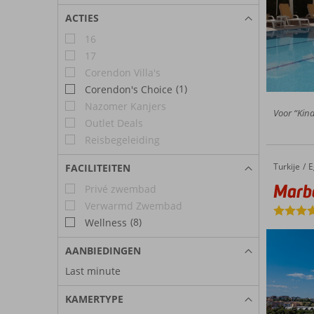
ACTIES
16
17
Corendon Villa's
(1)
Corendon's Choice
Nazomer Kanjers
Voor “Kind
Outlet Deals
Reisbegeleiding
Turkije
Marbel 
Home
E
FACILITEITEN
Marbe
Privé zwembad
Verwarmd Zwembad
(8)
Wellness
AANBIEDINGEN
Last minute
KAMERTYPE