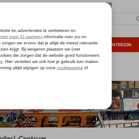
NTIE
VERRE REIZEN
ALL INCLUSIVE
WINTERZON
 annuleren*
geische kust
Kusadasi
Kusadasi-Centrum
adasi-Centrum