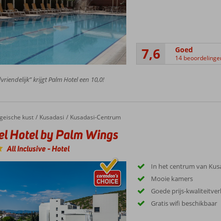
7,6
Goed
14 beoordelinge
vriendelijk” krijgt Palm Hotel een 10,0!
Hotel by Palm Wings
geische kust
Kusadasi
Kusadasi-Centrum
l Hotel by Palm Wings
All Inclusive
-
Hotel
In het centrum van Kus
Mooie kamers
Goede prijs-kwaliteitve
Gratis wifi beschikbaar