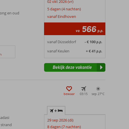
02 okt 2026 (vr)
5 dagen (4 nachten)
 jong en oud
vanaf Eindhoven
566
va
p.p.
vanaf Düsseldorf
- € 100
p.p.
vanaf Keulen
+ € 41
p.p.
n
Bekijk deze vakantie
bewaar
03:15
sep 27°
C
+
adasi
29 sep 2026 (di)
 strand
8 dagen (7 nachten)