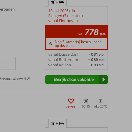
+
derbaden
13 okt 2026 (di)
8 dagen (7 nachten)
n
vanaf Eindhoven
778
va
p.p.
Nog 3 kamer(s) beschikbaar
op deze site
vanaf Düsseldorf
- € 31
p.p.
vanaf Rotterdam
+ € 39
p.p.
vanaf Keulen
+ € 93
p.p.
Kusadasi) een 9,2!
Bekijk deze vakantie
bewaar
03:15
okt 23°
C
+