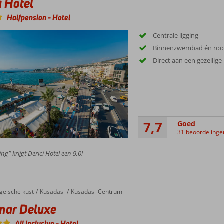
i Hotel
Halfpension
-
Hotel
Centrale ligging
Binnenzwembad én ro
Direct aan een gezellig
7,7
Goed
31 beoordelinge
ng” krijgt Derici Hotel een 9,0!
geische kust
Kusadasi
Kusadasi-Centrum
mar Deluxe
All Inclusive
-
Hotel