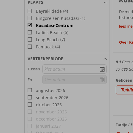
PLAATS
(4)
Bayraklidede
De mode
histori
(1)
Bingoreizen Kusadasi
Goed
niets o
Kusadasi-Centrum
lees me
vind je
(5)
Ladies Beach
De stra
populai
(7)
Long Beach
bouleva
Een rom
Over K
Best
centrum
(4)
Pamucak
Centrum.
gezelli
Centru
Weer 
vind je 
VERTREKPERIODE
8,1
Gem. ci
in alle
Dankzij
Tussen
va.
485
Goe
te belo
In apri
Hier vin
Bezien
zeewate
En
Gekozen 
Je hebt
over he
Wanneer
Turkij
augustus 2026
vogeltre
september 2026
Hote
De naam
oktober 2026
naar de 
Corendo
avontuur
november 2026
Centrum
december 2026
strande
Turkije
Derici H
Home
E
januari 2027