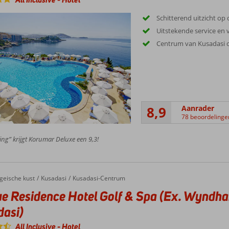
Schitterend uitzicht op
Uitstekende service en 
Centrum van Kusadasi 
8,9
Aanrader
78 beoordelinge
ing” krijgt Korumar Deluxe een 9,3!
Residence Hotel Golf & Spa (Ex. Wyndham Residences Kusadasi)
geische kust
Kusadasi
Kusadasi-Centrum
e Residence Hotel Golf & Spa (Ex. Wyndh
asi)
All Inclusive
-
Hotel