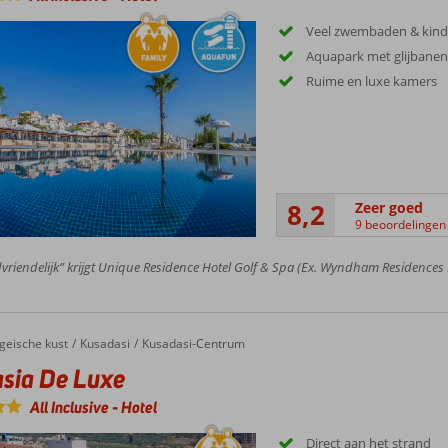
Veel zwembaden & kin
Aquapark met glijbane
Ruime en luxe kamers
8,2
Zeer goed
9 beoordelingen
vriendelijk” krijgt Unique Residence Hotel Golf & Spa (Ex. Wyndham Residences 
geische kust
Kusadasi
Kusadasi-Centrum
sia De Luxe
All Inclusive
-
Hotel
Direct aan het strand