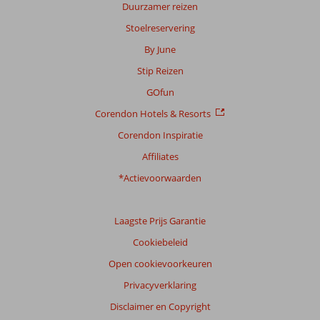
Duurzamer reizen
216
beoordelingen
Stoelreservering
By June
Stip Reizen
Scoreverdeling
Algemene indruk
9,2
Eten
8,8
GOfun
Ligging
9,4
Kamers
8,6
Corendon Hotels & Resorts
Service
9,1
Kindvriendelijk
8,8
Prijs/kwaliteit
8,8
Wifi kwaliteit
6,1
Corendon Inspiratie
Affiliates
Ervaringen
*Actievoorwaarden
van
onze
klanten
Taal
Laagste Prijs Garantie
Nederlands (NL) (144)
Cookiebeleid
Filter
Open cookievoorkeuren
reisgezelschap
Privacyverklaring
Alle
Disclaimer en Copyright
Sorteren