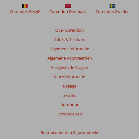
meer
weergegeven
Corendon België
Corendon Denmark
Corendon Zweden
om
de
relevantie
Over Corendon
van
Adres & Telefoon
de
getoonde
Algemene Informatie
beoordelingen
Algemene Voorwaarden
te
garanderen.
Veelgestelde Vragen
Meer
Vluchtinformatie
info
over
Bagage
onze
Extra's
beoordelingen.
Autohuur
Totale
Groepsreizen
score
Gebaseerd
Reisdocumenten & gezondheid
op: