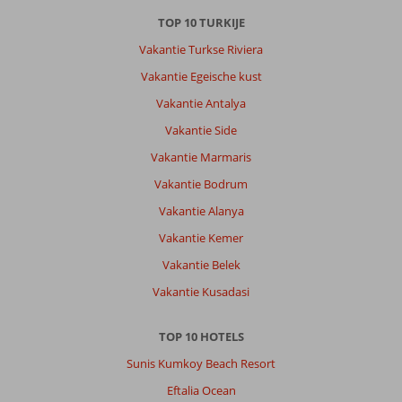
Het
eten
TOP 10 TURKIJE
is
Vakantie Turkse Riviera
heerlijk
en
Vakantie Egeische kust
er
Vakantie Antalya
is
veel
Vakantie Side
variatie.
Vakantie Marmaris
Ook
voor
Vakantie Bodrum
een
Vakantie Alanya
rustige
vakantie
Vakantie Kemer
is
Vakantie Belek
dit
hotel
Vakantie Kusadasi
perfect.
De
TOP 10 HOTELS
service
was
Sunis Kumkoy Beach Resort
ongelooflijk
Eftalia Ocean
goed.