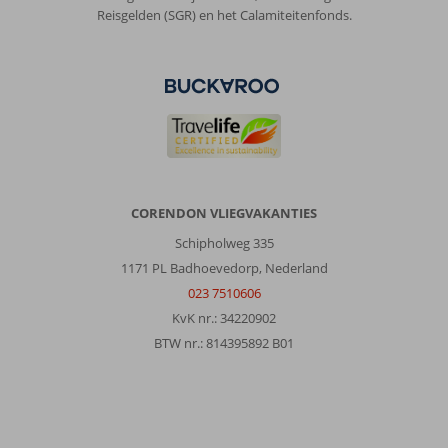
leuk
Reisgelden (SGR) en het Calamiteitenfonds.
stadje.
Mooie
uitzicht
vanaf
bijna
overal.
Bergen.
Echt
een
plek
CORENDON VLIEGVAKANTIES
om
tot
Schipholweg 335
rust
1171 PL Badhoevedorp, Nederland
te
023 7510606
komen,
KvK nr.: 34220902
Over
BTW nr.: 814395892 B01
Letoonia
Club
&
Hotel:
Letoonia