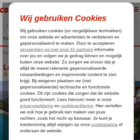
Pakketgarantie
Turkije
Home
Egeische kust
Fethiye
Fethiye-Centrum
Letoonia Club & Hotel
Letoonia Club & Hotel
Ultra All Inclusive
-
Hotel