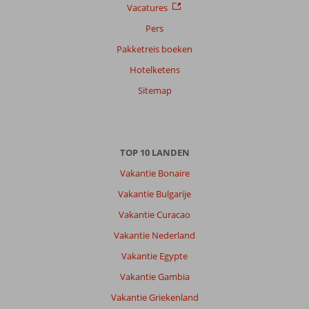
Vacatures
op
Pers
datum (nieuw > oud)
Pakketreis boeken
Hotelketens
Zenon
10
Nederland
Sitemap
Met partner
,
11 juni 2026
TOP 10 LANDEN
Over
Vakantie Bonaire
Fethiye-
Vakantie Bulgarije
Centrum:
Vakantie Curacao
Perfect
klimaat.Mooie
Vakantie Nederland
combinatie
Vakantie Egypte
van
zee,
Vakantie Gambia
bergen
Vakantie Griekenland
en