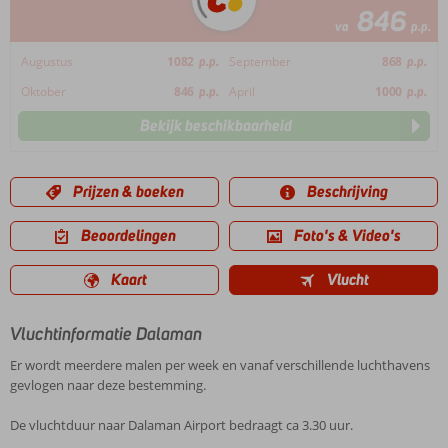
846
va
p.p.
Augustus
1082
p.p.
September
868
p.p.
Oktober
846
p.p.
April
1000
p.p.
Bekijk beschikbaarheid
Prijzen & boeken
Beschrijving
Beoordelingen
Foto's & Video's
Kaart
Vlucht
Vluchtinformatie Dalaman
Er wordt meerdere malen per week en vanaf verschillende luchthavens
gevlogen naar deze bestemming.
De vluchtduur naar Dalaman Airport bedraagt ca 3.30 uur.