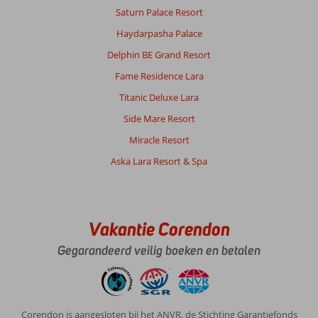
Saturn Palace Resort
Algemene indruk
10
Eten
10
Haydarpasha Palace
Ligging
10
Kamers
9
Service
10
Kindvriendelijk
-
Delphin BE Grand Resort
Prijs/kwaliteit
10
Wifi kwaliteit
6
Fame Residence Lara
Titanic Deluxe Lara
Anoniem
9,0
Side Mare Resort
Nederland
Miracle Resort
Alleen
,
21 mei 2026
Aska Lara Resort & Spa
Over
Fethiye-
Vakantie Corendon
Centrum:
Fethiye
Gegarandeerd veilig boeken en betalen
is
zo
een
fijne
Corendon is aangesloten bij het ANVR, de Stichting Garantiefonds