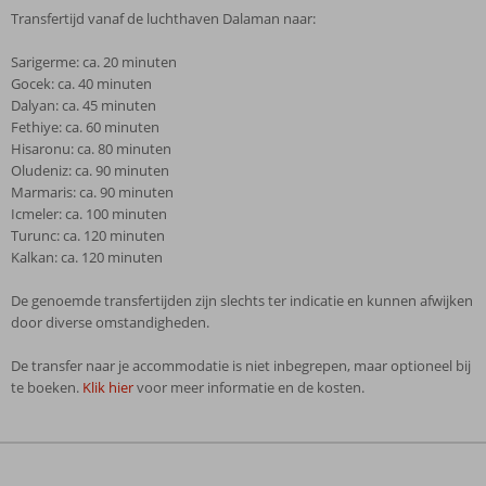
Transfertijd vanaf de luchthaven Dalaman naar:
Sarigerme: ca. 20 minuten
Gocek: ca. 40 minuten
Dalyan: ca. 45 minuten
Fethiye: ca. 60 minuten
Hisaronu: ca. 80 minuten
Oludeniz: ca. 90 minuten
Marmaris: ca. 90 minuten
Icmeler: ca. 100 minuten
Turunc: ca. 120 minuten
Kalkan: ca. 120 minuten
De genoemde transfertijden zijn slechts ter indicatie en kunnen afwijken
door diverse omstandigheden.
De transfer naar je accommodatie is niet inbegrepen, maar optioneel bij
te boeken.
Klik hier
voor meer informatie en de kosten.
De
beoordelingen
zijn