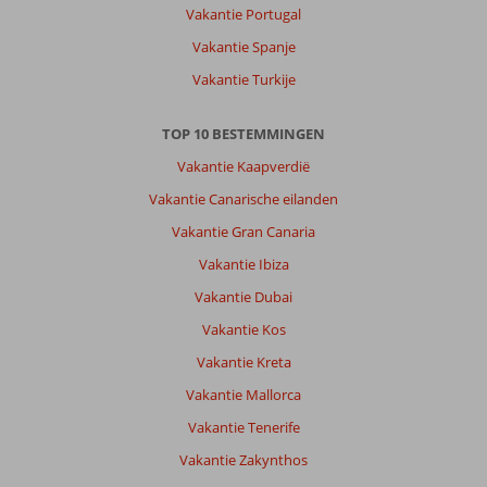
natuur.
Vakantie Portugal
Vakantie Spanje
Over
Letoonia
Vakantie Turkije
Club
&
TOP 10 BESTEMMINGEN
Hotel:
Club
Vakantie Kaapverdië
&
Vakantie Canarische eilanden
Hotel
Letoonia
Vakantie Gran Canaria
is
Vakantie Ibiza
een
perfecte
Vakantie Dubai
accommodatie.
Vakantie Kos
Het
beschikt
Vakantie Kreta
over
Vakantie Mallorca
meerdere
stranden
Vakantie Tenerife
en
Vakantie Zakynthos
zwembaden.