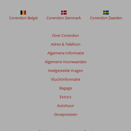
weergegeven
om
de
Corendon België
Corendon Denmark
Corendon Zweden
relevantie
van
de
Over Corendon
getoonde
Adres & Telefoon
beoordelingen
te
Algemene Informatie
garanderen.
Algemene Voorwaarden
Meer
info
Veelgestelde Vragen
over
Vluchtinformatie
onze
beoordelingen.
Bagage
Extra's
Autohuur
Groepsreizen