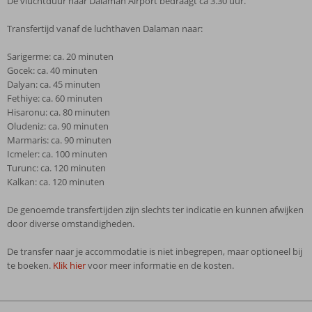
De vluchtduur naar Dalaman Airport bedraagt ca 3.30 uur.
Transfertijd vanaf de luchthaven Dalaman naar:
Sarigerme: ca. 20 minuten
Gocek: ca. 40 minuten
Dalyan: ca. 45 minuten
Fethiye: ca. 60 minuten
Hisaronu: ca. 80 minuten
Oludeniz: ca. 90 minuten
Marmaris: ca. 90 minuten
Icmeler: ca. 100 minuten
Turunc: ca. 120 minuten
Kalkan: ca. 120 minuten
De genoemde transfertijden zijn slechts ter indicatie en kunnen afwijken
door diverse omstandigheden.
De transfer naar je accommodatie is niet inbegrepen, maar optioneel bij
te boeken.
Klik hier
voor meer informatie en de kosten.
De
beoordelingen