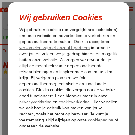
Pakketgarantie
Turkije
Home
Egeische kust
Fethiye
Calis
Nevada Hotel
Nevada Hotel
Halfpension
-
Hotel