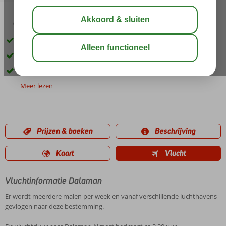
03:30
01:00
aug 33°
C
delen
bewaar
Rustig gelegen
Een heerlijk Spa Center
Op korte afstand van het Calis strand
Meer lezen
Prijzen & boeken
Beschrijving
Kaart
Vlucht
Vluchtinformatie Dalaman
Er wordt meerdere malen per week en vanaf verschillende luchthavens
gevlogen naar deze bestemming.