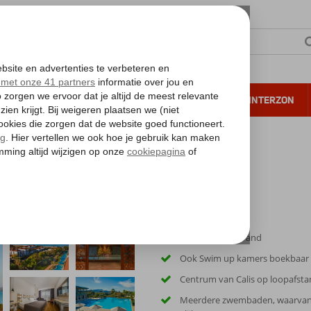
NTIE
VERRE REIZEN
ALL INCLUSIVE
WINTERZON
 annuleren*
Aan het privéstrand
Ook Swim up kamers boekbaar
Centrum van Calis op loopafst
Meerdere zwembaden, waarvan