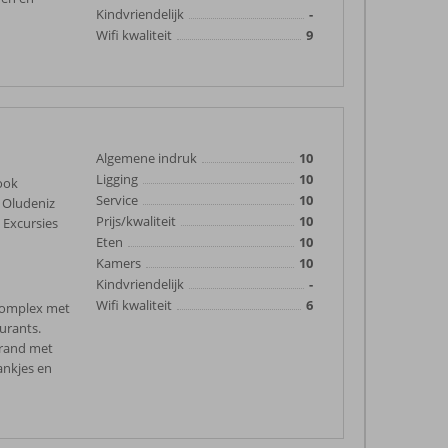
Kindvriendelijk
-
Wifi kwaliteit
9
Algemene indruk
10
Ligging
10
 ook
Service
10
( Oludeniz
Prijs/kwaliteit
10
 Excursies
Eten
10
Kamers
10
Kindvriendelijk
-
Wifi kwaliteit
6
 complex met
urants.
Strand met
ankjes en