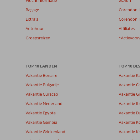
Vluchtinformatie
GOfun
Bagage
Corendon H
Extra's
Corendon I
Autohuur
Affiliates
Groepsreizen
*Actievoor
TOP 10 LANDEN
TOP 10 B
Vakantie Bonaire
Vakantie K
Vakantie Bulgarije
Vakantie Ca
Vakantie Curacao
Vakantie G
Vakantie Nederland
Vakantie Ib
Vakantie Egypte
Vakantie D
Vakantie Gambia
Vakantie K
Vakantie Griekenland
Vakantie Kr