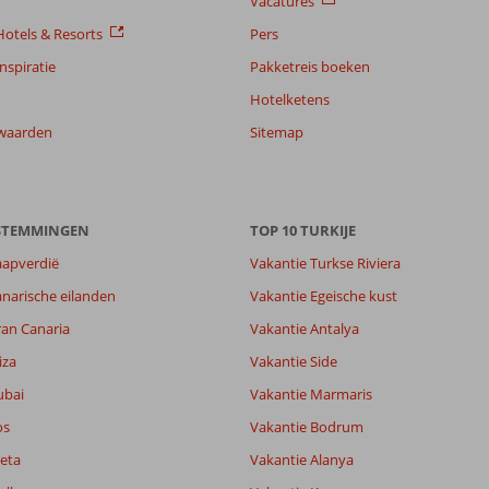
Vacatures
otels & Resorts
Pers
nspiratie
Pakketreis boeken
Hotelketens
waarden
Sitemap
ESTEMMINGEN
TOP 10 TURKIJE
aapverdië
Vakantie Turkse Riviera
narische eilanden
Vakantie Egeische kust
ran Canaria
Vakantie Antalya
iza
Vakantie Side
ubai
Vakantie Marmaris
os
Vakantie Bodrum
eta
Vakantie Alanya