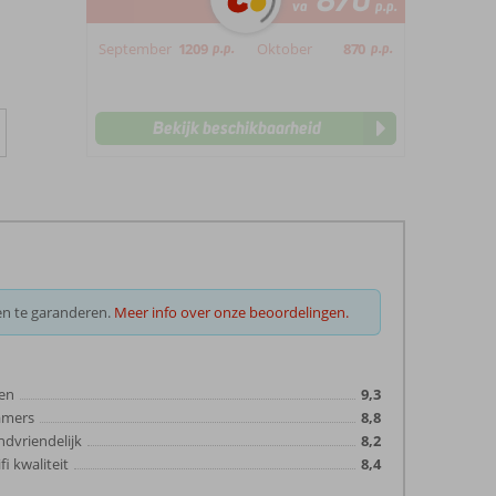
870
va
p.p.
September
1209
p.p.
Oktober
870
p.p.
Bekijk beschikbaarheid
en te garanderen.
Meer info over onze beoordelingen.
en
9,3
amers
8,8
ndvriendelijk
8,2
fi kwaliteit
8,4