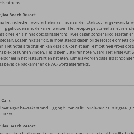
elcentrums.
 Jiva Beach Resort:
ens het inchecken word er helemaal niet naar de hotelvoucher gekeken. Er 
ning gehouden met de kamer wensen. Het receptie personeel is niet vriendel
essioneel en zijn niet oplossingsgericht. Twee dagen zonder airco gezeten en
gedaan. Lossen niks zelf op. Je moet steeds klagen bij de receptie om iets op
gen. Het hotel is te druk en kan deze drukte niet aan. Je moet heel vroeg op
ns plek te kunnen vinden. Het is geen 5 sterren hotel waard. Het enige wat we
personeel in het restaurant en het eten. Kamers worden dagelijks schoonge
as bevat de badkamer en de WC (word afgeraffeld).
 Calis:
 met eigen bewaakt strand , ligging buiten callis . buolevard callis is gezellig
aurants
 Jiva Beach Resort:
nd met hotel , alleen verbeterd .top keuken .prive strand met heerlijke bed