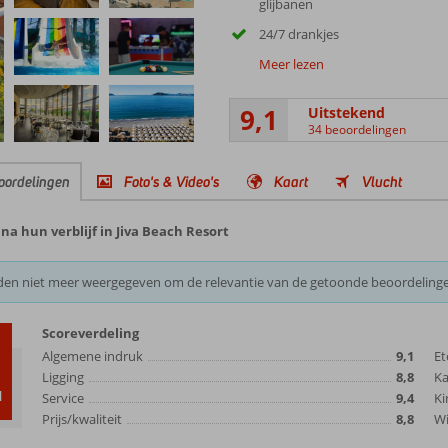
glijbanen
24/7 drankjes
Meer lezen
9,1
Uitstekend
34 beoordelingen
oordelingen
Foto's & Video's
Kaart
Vlucht
a hun verblijf in Jiva Beach Resort
den niet meer weergegeven om de relevantie van de getoonde beoordeling
Scoreverdeling
Algemene indruk
9,1
Et
Ligging
8,8
K
d
Service
9,4
Ki
Prijs/kwaliteit
8,8
Wi