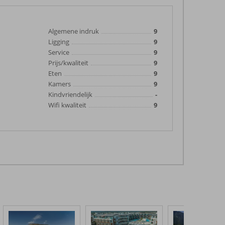
Algemene indruk
9
Ligging
9
Service
9
Prijs/kwaliteit
9
Eten
9
Kamers
9
Kindvriendelijk
-
Wifi kwaliteit
9