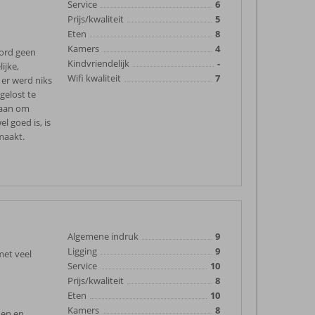
Service
6
Prijs/kwaliteit
5
Eten
8
Kamers
4
word geen
Kindvriendelijk
-
ijke,
Wifi kwaliteit
7
 er werd niks
gelost te
staan om
l goed is, is
maakt.
Algemene indruk
9
Ligging
9
 met veel
Service
10
Prijs/kwaliteit
8
Eten
10
Kamers
8
den en