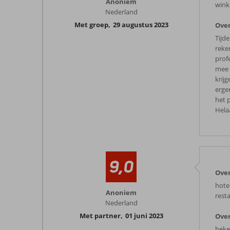
Anoniem
wink
Nederland
Met groep
,
29 augustus 2023
Over
Tijd
reke
prof
mee 
krij
erge
het 
Hela
9,0
Over
hotel
Anoniem
rest
Nederland
Met partner
,
01 juni 2023
Over
beke