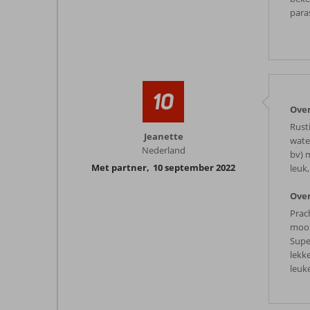
para
10
Over
Rust
Jeanette
wate
Nederland
bv) 
Met partner
,
10 september 2022
leuk
Over
Prac
mooi
Super
lekk
leuk