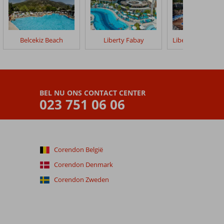
Belcekiz Beach
Liberty Fabay
BEL NU ONS CONTACT CENTER
023 751 06 06
Corendon België
Corendon Denmark
Corendon Zweden