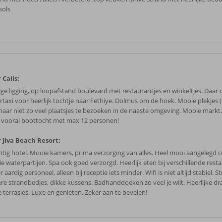
sols
 Calis:
ige ligging, op loopafstand boulevard met restaurantjes en winkeltjes. Daar
rtaxi voor heerlijk tochtje naar Fethiye. Dolmus om de hoek. Mooie plekjes 
maar niet zo veel plaatsjes te bezoeken in de naaste omgeving. Mooie markt.
, vooral boottocht met max 12 personen!
 Jiva Beach Resort:
htig hotel. Mooie kamers, prima verzorging van alles. Heel mooi aangelegd
e waterpartijen. Spa ook goed verzorgd. Heerlijk eten bij verschillende resta
 aardig personeel, alleen bij receptie iets minder. Wifi is niet altijd stabiel. 
ere strandbedjes, dikke kussens. Badhanddoeken zo veel je wilt. Heerlijke dr
e terrasjes. Luxe en genieten. Zeker aan te bevelen!