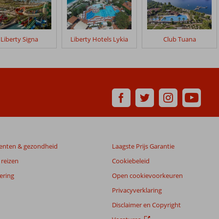
Liberty Signa
Liberty Hotels Lykia
Club Tuana
enten & gezondheid
Laagste Prijs Garantie
reizen
Cookiebeleid
ering
Open cookievoorkeuren
Privacyverklaring
Disclaimer en Copyright