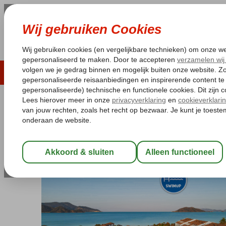
LAST MINUTE
ZOMER 2026
ZONVAKA
Pakketgarantie
Laagsteprijsgarantie*
Gratis
Turkije
Home
Egeische kust
Fethiye
Calis
Jiva Beach Resort
Jiva Beach Resort
All Inclusive
-
Hotel