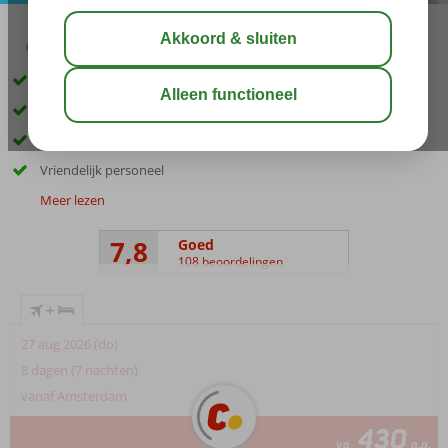
03:30
01:00
aug 33°
C
delen
bewaar
Perfecte ligging, direct aan het strand en de boulevard
Kleinschalig, knus hotel
Afkoelen in het ruime zwembad
Vriendelijk personeel
Meer lezen
7,8
Goed
108 beoordelingen
+
27 aug 2026 (do)
8 dagen (7 nachten)
vanaf Amsterdam
430
va
p.p.