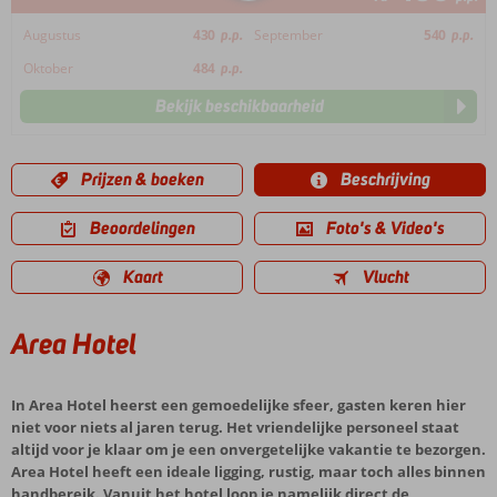
Augustus
430
p.p.
September
540
p.p.
Oktober
484
p.p.
Bekijk beschikbaarheid
Prijzen & boeken
Beschrijving
Beoordelingen
Foto's & Video's
Kaart
Vlucht
Area Hotel
In Area Hotel heerst een gemoedelijke sfeer, gasten keren hier
niet voor niets al jaren terug. Het vriendelijke personeel staat
altijd voor je klaar om je een onvergetelijke vakantie te bezorgen.
Area Hotel heeft een ideale ligging, rustig, maar toch alles binnen
handbereik. Vanuit het hotel loop je namelijk direct de