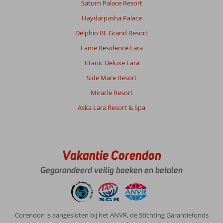
Saturn Palace Resort
Over
Calis:
Haydarpasha Palace
Fethiye
Delphin BE Grand Resort
is
Fame Residence Lara
erg
mooi,
Titanic Deluxe Lara
goede
Side Mare Resort
restaurants
en
Miracle Resort
leuke
Aska Lara Resort & Spa
winkeltjes.
Over
Area
Hotel:
Vakantie Corendon
Area
Gegarandeerd veilig boeken en betalen
Hotel
is
schoon
maar
verouderd,
Corendon is aangesloten bij het ANVR, de Stichting Garantiefonds
personeel