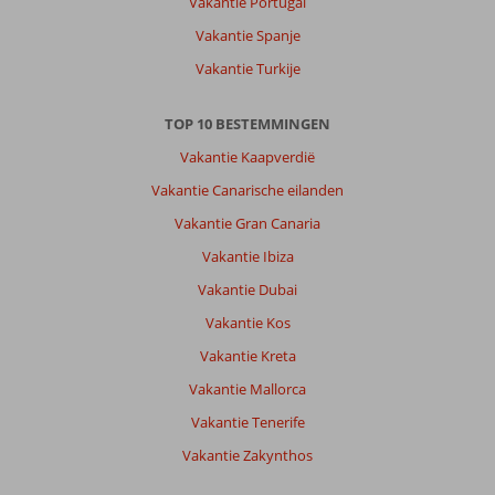
Vakantie Portugal
Area
Vakantie Spanje
Hotel:
De
Vakantie Turkije
Ligging
is
TOP 10 BESTEMMINGEN
Prachtig.
Het
Vakantie Kaapverdië
ontbijt
Vakantie Canarische eilanden
mag
iets
Vakantie Gran Canaria
beter,
Vakantie Ibiza
en
de
Vakantie Dubai
hygiene
Vakantie Kos
laat
te
Vakantie Kreta
wensen
Vakantie Mallorca
over
bij
Vakantie Tenerife
het
Vakantie Zakynthos
ontbijt
gedeelte