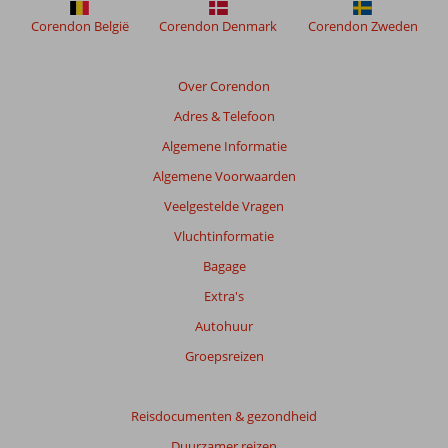
om
de
Corendon België
Corendon Denmark
Corendon Zweden
relevantie
van
de
Over Corendon
getoonde
Adres & Telefoon
beoordelingen
te
Algemene Informatie
garanderen.
Algemene Voorwaarden
Meer
info
Veelgestelde Vragen
over
Vluchtinformatie
onze
beoordelingen.
Bagage
Extra's
Totale
Autohuur
score
Groepsreizen
Gebaseerd
op:
108
Reisdocumenten & gezondheid
beoordelingen
Duurzamer reizen