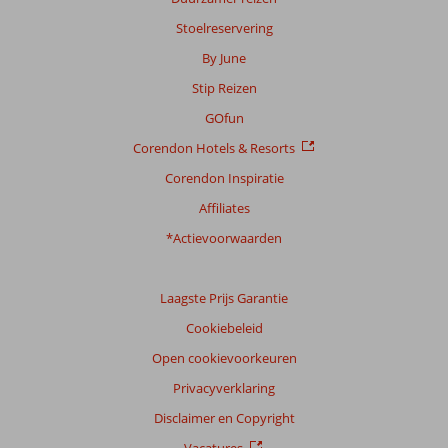
Stoelreservering
Scoreverdeling
By June
Algemene indruk
7,8
Eten
6,6
Stip Reizen
Ligging
9,5
Kamers
6,4
Service
8,6
Kindvriendelijk
6,2
GOfun
Prijs/kwaliteit
8,1
Wifi kwaliteit
4,7
Corendon Hotels & Resorts
Corendon Inspiratie
Ervaringen
van
Affiliates
onze
klanten
*Actievoorwaarden
Taal
Nederlands (NL) (98)
Laagste Prijs Garantie
Filter
Cookiebeleid
reisgezelschap
Open cookievoorkeuren
Alle
Privacyverklaring
Sorteren
op
Disclaimer en Copyright
datum (nieuw > oud)
Vacatures