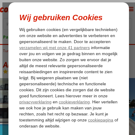
Pakketgarantie
Turkije
Home
Egeische kust
Fethiye
Calis
Area Hotel
Area Hotel
Logies en ontbijt
-
Hotel