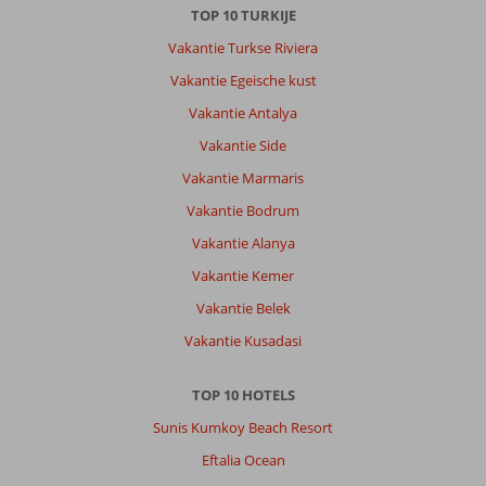
.
TOP 10 TURKIJE
De
Vakantie Turkse Riviera
kamers
werden
Vakantie Egeische kust
prima
Vakantie Antalya
schoongehouden
,vriendelijk
Vakantie Side
personeel.
Vakantie Marmaris
Algemene indruk
7
Eten
7
Vakantie Bodrum
Ligging
10
Kamers
7
Vakantie Alanya
Service
8
Kindvriendelijk
-
Prijs/kwaliteit
8
Wifi kwaliteit
Vakantie Kemer
4
Vakantie Belek
Vakantie Kusadasi
Willem
8,0
Nederland
Met partner
TOP 10 HOTELS
,
Sunis Kumkoy Beach Resort
25 juni 2026
Eftalia Ocean