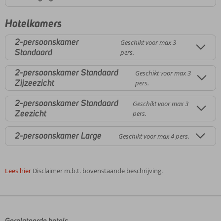
Hotelkamers
2-persoonskamer
Geschikt voor max 3
Standaard
pers.
2-persoonskamer Standaard
Geschikt voor max 3
Zijzeezicht
pers.
2-persoonskamer Standaard
Geschikt voor max 3
Zeezicht
pers.
2-persoonskamer Large
Geschikt voor max 4 pers.
Lees hier
Disclaimer m.b.t. bovenstaande beschrijving.
De
beoordelingen
zijn
door
Gerelateerde hotels