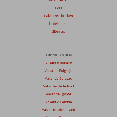
Pers
Gerrit
7,0
Pakketreis boeken
Nederland
Hotelketens
Met partner
,
18 juli 2026
Sitemap
Over
Calis:
TOP 10 LANDEN
Er
Vakantie Bonaire
is
voldoende
Vakantie Bulgarije
te
Vakantie Curacao
doen
,leuke
Vakantie Nederland
boottrip
Vakantie Egypte
gemaakt
.gezellige
Vakantie Gambia
markten
Vakantie Griekenland
Over