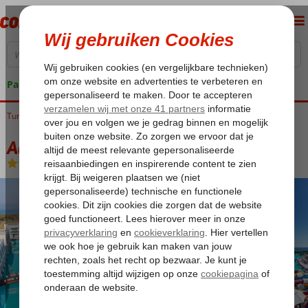
Pakketgarantie
Turkije
Home
Egeische kust
Didim
Camlik
Aquasis De Luxe Resort & Spa
Aquasis De Luxe Resort & Spa
Ultra All Inclusive
-
Hotel