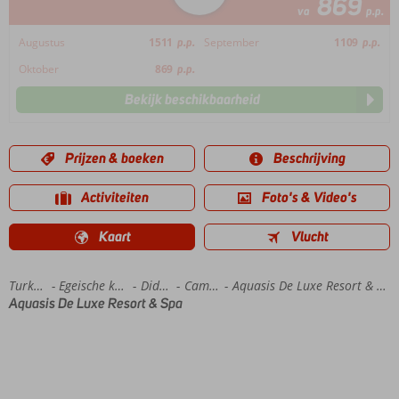
869
va
p.p.
Augustus
1511
p.p.
September
1109
p.p.
Oktober
869
p.p.
Bekijk beschikbaarheid
Prijzen & boeken
Beschrijving
Activiteiten
Foto's & Video's
Kaart
Vlucht
Home
Turkije
Egeische kust
Didim
Camlik
Aquasis De Luxe Resort & Spa
Aquasis De Luxe Resort & Spa