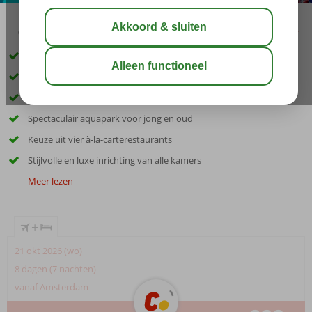
03:30
01:20
aug 31°
C
delen
bewaar
Rustige ligging in een mooie baai
Centrum van Didim op ca. 5 km
Direct aan het privéstrand gelegen
Spectaculair aquapark voor jong en oud
Keuze uit vier à-la-carterestaurants
Stijlvolle en luxe inrichting van alle kamers
Meer lezen
+
21 okt 2026 (wo)
8 dagen (7 nachten)
vanaf Amsterdam