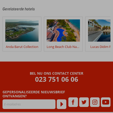
zijn
door
Gerelateerde hotels
onze
klanten
geschreven
na
hun
verblijf
in
Anda Barut Collection
Long Beach Club Nature
Lucas Didim Re
Aquasis
De
Luxe
Resort
&
BEL NU ONS CONTACT CENTER
Spa
023 751 06 06
Beoordelingen
GEPERSONALISEERDE NIEUWSBRIEF
die
ONTVANGEN?
ouder
zijn
dan
48