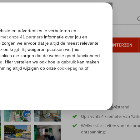
NTIE
VERRE REIZEN
ALL INCLUSIVE
WINTERZON
 annuleren*
Direct aan het privéstrand
Op slechts 4 kilometer van Yali
Wellnessfaciliteiten voor de br
ontspanning!