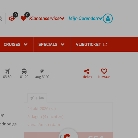
REGISTREER
CONTACT
0
0
Klantenservice
Mijn Corendon
CRUISES
SPECIALS
VLIEGTICKET
03:30
01:20
aug 31°
C
delen
bewaar
+
24 okt 2026 (za)
koy
5 dagen (4 nachten)
oodnodige
vanaf Amsterdam