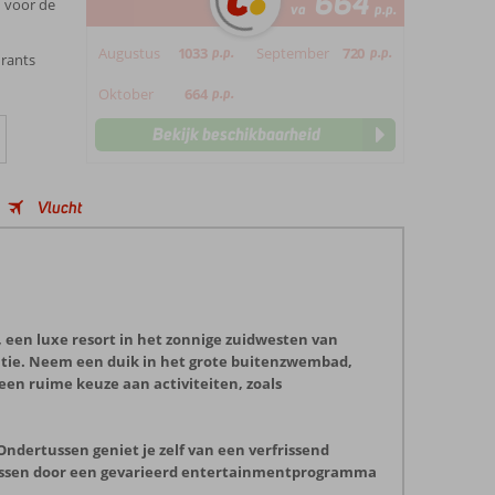
664
n voor de
va
p.p.
Augustus
1033
p.p.
September
720
p.p.
urants
Oktober
664
p.p.
Bekijk beschikbaarheid
Vlucht
 een luxe resort in het zonnige zuidwesten van
akantie. Neem een duik in het grote buitenzwembad,
r een ruime keuze aan activiteiten, zoals
Ondertussen geniet je zelf van een verfrissend
verrassen door een gevarieerd entertainmentprogramma