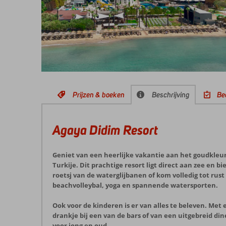
Prijzen & boeken
Beschrijving
Be
Agaya Didim Resort
Geniet van een heerlijke vakantie aan het goudkleur
Turkije. Dit prachtige resort ligt direct aan zee en
roetsj van de waterglijbanen of kom volledig tot rust 
beachvolleybal, yoga en spannende watersporten.
Ook voor de kinderen is er van alles te beleven. Met
drankje bij een van de bars of van een uitgebreid d
voor jong en oud.