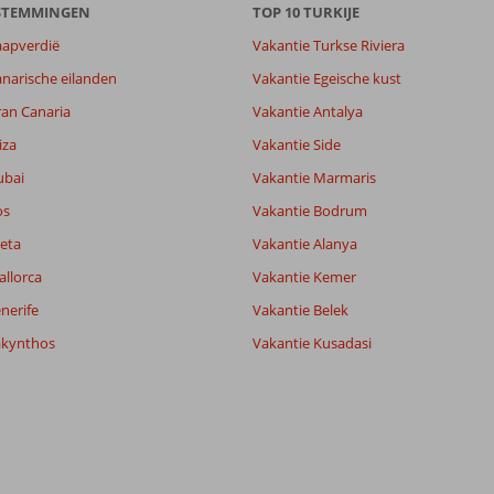
ESTEMMINGEN
TOP 10 TURKIJE
aapverdië
Vakantie Turkse Riviera
narische eilanden
Vakantie Egeische kust
9,3
ran Canaria
Vakantie Antalya
9,3
lijk
10
iza
Vakantie Side
it
8,7
ubai
Vakantie Marmaris
os
Vakantie Bodrum
Filter reisgezelschap
Sorteren op
eta
Vakantie Alanya
Alle
datum (nieuw > oud)
allorca
Vakantie Kemer
nerife
Vakantie Belek
akynthos
Vakantie Kusadasi