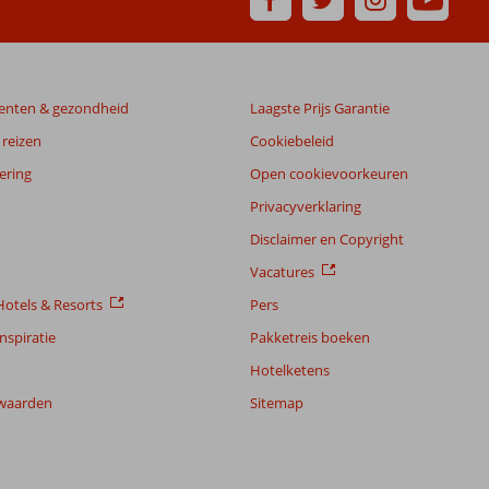
enten & gezondheid
Laagste Prijs Garantie
reizen
Cookiebeleid
ering
Open cookievoorkeuren
Privacyverklaring
Disclaimer en Copyright
Vacatures
otels & Resorts
Pers
nspiratie
Pakketreis boeken
Hotelketens
waarden
Sitemap