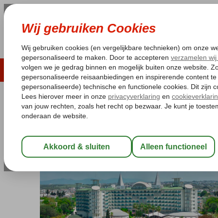
LAST MINUTE
ZOMER 2026
ZONVAKA
Pakketgarantie
Laagsteprijsgarantie*
Gratis
Turkije
Home
Egeische kust
Didim
Yalikoy
Agaya Didim Resort
Agaya Didim Resort
Ultra All Inclusive
-
Hotel