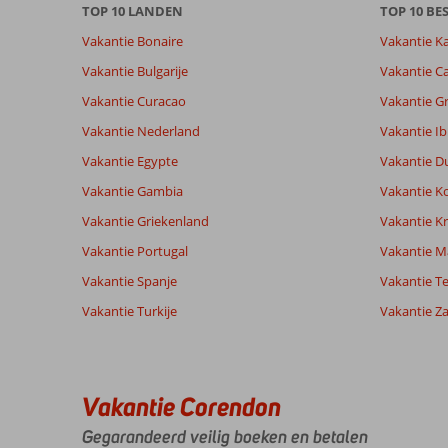
TOP 10 LANDEN
TOP 10 B
beoordelingen.
Vakantie Bonaire
Vakantie K
Totale score
Scoreverdeling
8,3
Vakantie Bulgarije
Vakantie Ca
Algemene indruk
8,3
Eten
Gebaseerd op:
Vakantie Curacao
Vakantie G
Ligging
8,3
Kamers
3
Zeer goed
Service
9,7
Kindvriende
Vakantie Nederland
Vakantie Ib
beoordelingen
Prijs/kwaliteit
9,0
Wifi kwalite
Vakantie Egypte
Vakantie D
Vakantie Gambia
Vakantie K
Ervaringen
Taal
Vakantie Griekenland
Vakantie Kr
van onze
Nederlands (NL) (1)
Vakantie Portugal
klanten
Vakantie M
Vakantie Spanje
Vakantie Te
Vakantie Turkije
Vakantie Z
8,0
Over
Algemene indruk
8
Yalikoy:
Ligging
8
Joost
Service
9
Didim
Nederland
Vakantie Corendon
Prijs/kwaliteit
8
is
Alleen
Eten
8
een
Gegarandeerd veilig boeken en betalen
,
bestemming
Kamers
9