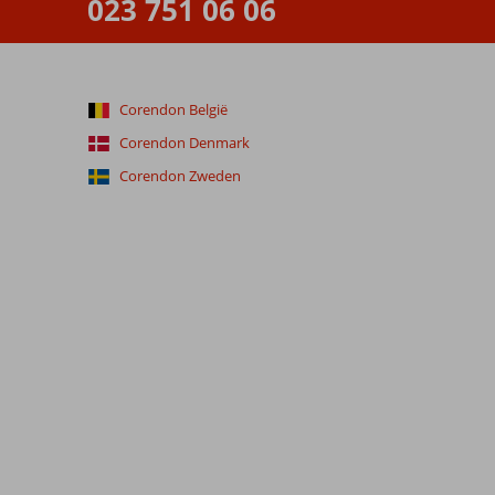
023 751 06 06
Corendon België
Corendon Denmark
Corendon Zweden