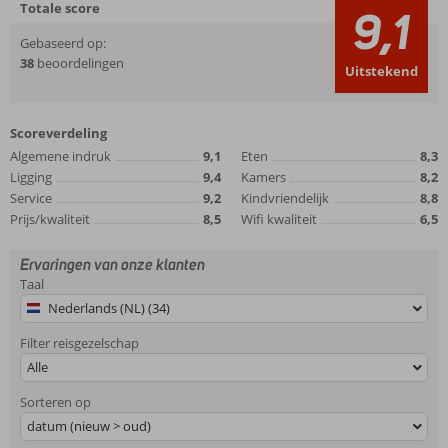
Totale score
9,1
Gebaseerd op:
38
beoordelingen
Uitstekend
Scoreverdeling
Algemene indruk
9,1
Eten
8,3
Ligging
9,4
Kamers
8,2
Service
9,2
Kindvriendelijk
8,8
Prijs/kwaliteit
8,5
Wifi kwaliteit
6,5
Ervaringen van onze klanten
Taal
Nederlands (NL) (34)
Filter reisgezelschap
Alle
Sorteren op
datum (nieuw > oud)