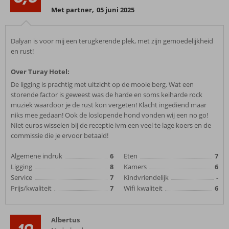
Met partner
,
05 juni 2025
Dalyan is voor mij een terugkerende plek, met zijn gemoedelijkheid
en rust!
Over Turay Hotel:
De ligging is prachtig met uitzicht op de mooie berg. Wat een
storende factor is geweest was de harde en soms keiharde rock
muziek waardoor je de rust kon vergeten! Klacht ingediend maar
niks mee gedaan! Ook de loslopende hond vonden wij een no go!
Niet euros wisselen bij de receptie ivm een veel te lage koers en de
commissie die je ervoor betaald!
Algemene indruk
6
Eten
7
Ligging
8
Kamers
6
Service
7
Kindvriendelijk
-
Prijs/kwaliteit
7
Wifi kwaliteit
6
Albertus