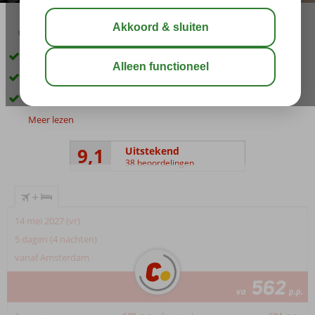
03:30
00:45
aug 33°
C
delen
bewaar
Aan de Dalyan rivier
Sfeervol en kleinschalig hotel
Centrum van Dalyan op ca. 900 meter
Meer lezen
9,1
Uitstekend
38 beoordelingen
+
14 mei 2027 (vr)
5 dagen (4 nachten)
vanaf Amsterdam
562
va
p.p.