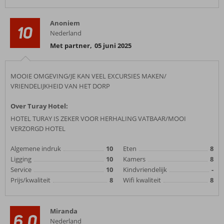
Anoniem
10
Nederland
Met partner
,
05 juni 2025
MOOIE OMGEVING/JE KAN VEEL EXCURSIES MAKEN/
VRIENDELIJKHEID VAN HET DORP
Over Turay Hotel:
HOTEL TURAY IS ZEKER VOOR HERHALING VATBAAR/MOOI
VERZORGD HOTEL
Algemene indruk
10
Eten
8
Ligging
10
Kamers
8
Service
10
Kindvriendelijk
-
Prijs/kwaliteit
8
Wifi kwaliteit
8
Miranda
6,0
Nederland