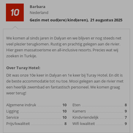
Barbara
10
Nederland
Gezin met oud(ere) kind(eren)
,
21 augustus 2025
We komen al sinds jaren in Dalyan en we blijven er nog steeds net
veel plezier terugkomen. Rustig en prachtig gelegen aan de rivier.
Hier geen massatoerisme en all-inclusive resorts. Precies wat wij
zoeken in Turkije.
Over Turay Hotel:
Dit was onze 10e keer in Dalyan en 1e keer bij Turay Hotel. En dit is
de beste accommodatie tot nu toe. Mooi gelegen aan de rivier met
een heerlijk zwembad en fantastisch personeel. We komen graag
weer terug!
Algemene indruk
10
Eten
8
Ligging
10
Kamers
9
Service
10
Kindvriendelijk
7
Prijs/kwaliteit
8
Wifi kwaliteit
9