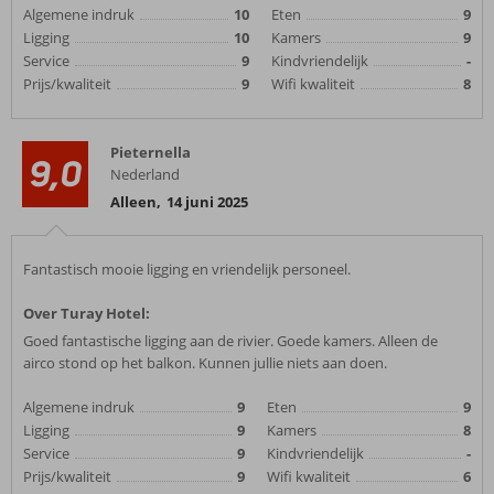
Algemene indruk
10
Eten
9
Ligging
10
Kamers
9
Service
9
Kindvriendelijk
-
Prijs/kwaliteit
9
Wifi kwaliteit
8
Pieternella
9,0
Nederland
Alleen
,
14 juni 2025
Fantastisch mooie ligging en vriendelijk personeel.
Over Turay Hotel:
Goed fantastische ligging aan de rivier. Goede kamers. Alleen de
airco stond op het balkon. Kunnen jullie niets aan doen.
Algemene indruk
9
Eten
9
Ligging
9
Kamers
8
Service
9
Kindvriendelijk
-
Prijs/kwaliteit
9
Wifi kwaliteit
6