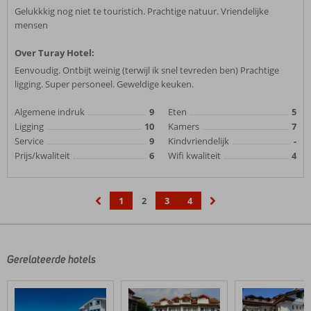
Gelukkkig nog niet te touristich. Prachtige natuur. Vriendelijke
mensen
Over Turay Hotel:
Eenvoudig. Ontbijt weinig (terwijl ik snel tevreden ben) Prachtige
ligging. Super personeel. Geweldige keuken.
Algemene indruk
9
Eten
5
Ligging
10
Kamers
7
Service
9
Kindvriendelijk
-
Prijs/kwaliteit
6
Wifi kwaliteit
4
1
2
3
4
‹
›
Gerelateerde hotels