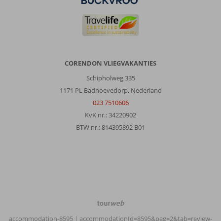
CORENDON VLIEGVAKANTIES
Schipholweg 335
1171 PL Badhoevedorp, Nederland
023 7510606
KvK nr.: 34220902
BTW nr.: 814395892 B01
TourWeb
©
accommodation-8595
| accommodationId=8595&pag=2&tab=review-