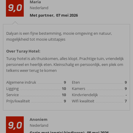
Maria
9,0
Nederland
Met partner
,
07 mei 2026
Dalyan is een fijne bestemming, mooie omgeving en natuur,
mogelijkheid tot mooie uitstapjes
Over Turay Hotel:
Turay hotel is als thuiskomen, alles klopt. Prachtige tuin, vriendelijk
personeel en heerlijk eten. Kleinschalig en persoonlijk, een plek om
telkens weer terug te komen
Algemene indruk
9
Eten
9
Ligging
10
Kamers
9
Service
10
Kindvriendelijk
-
Prijs/kwaliteit
9
Wifi kwaliteit
7
Anoniem
9,0
Nederland
Gezin met jong(e) kind(eren)
,
05 mei 2026