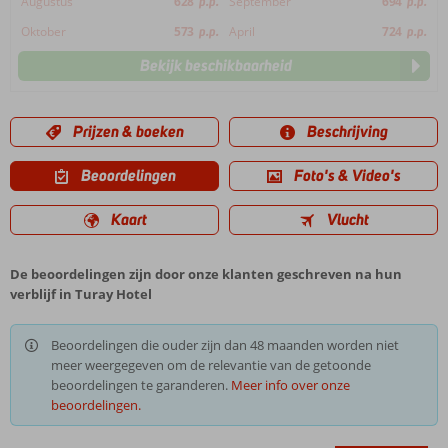
Augustus
628
p.p.
September
694
p.p.
Oktober
573
p.p.
April
724
p.p.
Bekijk beschikbaarheid
Prijzen & boeken
Beschrijving
Beoordelingen
Foto's & Video's
Kaart
Vlucht
De beoordelingen zijn door onze klanten geschreven na hun
verblijf in Turay Hotel
Beoordelingen die ouder zijn dan 48 maanden worden niet
meer weergegeven om de relevantie van de getoonde
beoordelingen te garanderen.
Meer info over onze
beoordelingen.