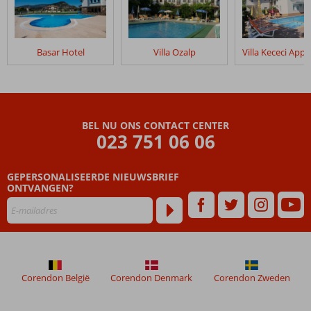
Basar Hotel
Villa Ozalp
BEL NU ONS CONTACT CENTER
023 751 06 06
GEPERSONALISEERDE NIEUWSBRIEF
ONTVANGEN?
Corendon België
Corendon Denmark
Corendon Zweden