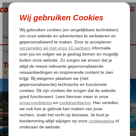
Pakketgarantie
Turkije
Home
Egeische kust
Dalyan
Turay Hotel
Turay Hotel
Logies en ontbijt
-
Hotel