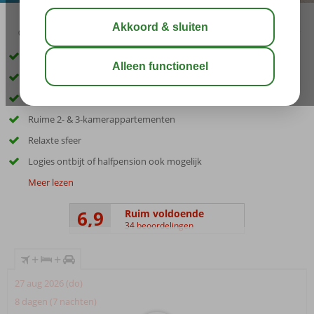
03:30
00:45
aug 33°
C
delen
bewaar
Inclusief huurauto
Toplocatie vlakbij het centrum en de haven
Goed vertoeven bij 1 van de zwembaden
Ruime 2- & 3-kamerappartementen
Relaxte sfeer
Logies ontbijt of halfpension ook mogelijk
Meer lezen
6,9
Ruim voldoende
34 beoordelingen
+
+
27 aug 2026 (do)
8 dagen (7 nachten)