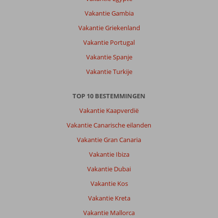
om
Vakantie Gambia
boten
te
Vakantie Griekenland
varen,
Vakantie Portugal
heerlijke
restaurants
Vakantie Spanje
Vakantie Turkije
Over
Fly
&
TOP 10 BESTEMMINGEN
Go
Vakantie Kaapverdië
Villa
Ozalp:
Vakantie Canarische eilanden
Oud,
Vakantie Gran Canaria
oude
Vakantie Ibiza
inrichting,
prima
Vakantie Dubai
slaapkamer.
Vakantie Kos
Voor
deze
Vakantie Kreta
prijs
Vakantie Mallorca
prima