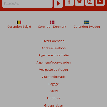
dan
48
maanden
worden
niet
meer
Corendon België
Corendon Denmark
Corendon Zweden
weergegeven
om
de
Over Corendon
relevantie
Adres & Telefoon
van
de
Algemene Informatie
getoonde
Algemene Voorwaarden
beoordelingen
te
Veelgestelde Vragen
garanderen.
Vluchtinformatie
Meer
info
Bagage
over
Extra's
onze
beoordelingen.
Autohuur
Groepsreizen