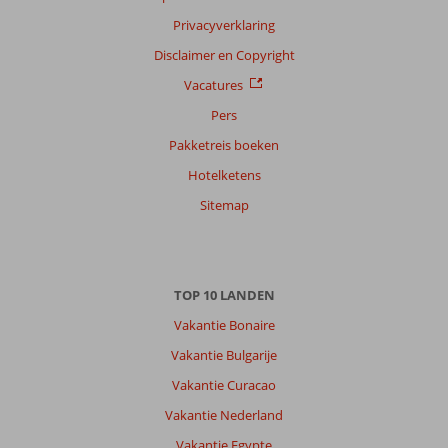
Filter
Privacyverklaring
reisgezelschap
Disclaimer en Copyright
Alle
Vacatures
Sorteren
op
Pers
datum (nieuw > oud)
Pakketreis boeken
Hotelketens
Anoniem
7,0
Sitemap
Nederland
Met partner
,
27 juni 2026
TOP 10 LANDEN
Vakantie Bonaire
Prachtige
Vakantie Bulgarije
omgeving!
Schattig
Vakantie Curacao
dorp
Vakantie Nederland
veel
mogelijkheden
Vakantie Egypte