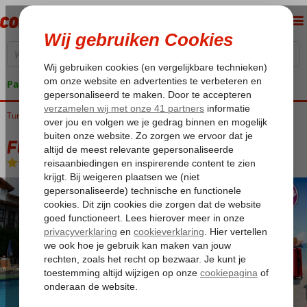
Pakketgarantie
Turkije
Home
Egeische kust
Dalyan
Fly & Go Villa Ozalp
Fly & Go Villa Ozalp
Logies
-
Appartement