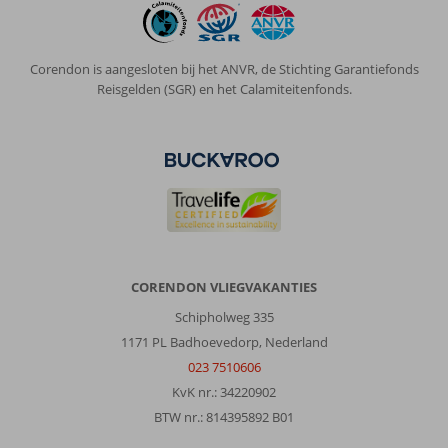
Die
laat
nogal
Corendon is aangesloten bij het ANVR, de Stichting Garantiefonds
te
Reisgelden (SGR) en het Calamiteitenfonds.
wensen
over.
Kapotte
koelkast
gastoestel
met
2,5
pit.
Schoonmaak
houdt
CORENDON VLIEGVAKANTIES
te
wensen
Schipholweg 335
over.
1171 PL Badhoevedorp, Nederland
De
023 7510606
bedden
zijn
KvK nr.: 34220902
goed
BTW nr.: 814395892 B01
en