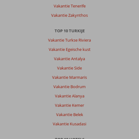
slaapkamer
Vakantie Tenerife
Vakantie Zakynthos
Algemene indruk
7
Eten
-
Ligging
10
Kamers
4
Service
9
Kindvriendelijk
-
TOP 10 TURKIJE
Prijs/kwaliteit
10
Wifi kwaliteit
8
Vakantie Turkse Riviera
Vakantie Egeische kust
Anoniem
7,0
Vakantie Antalya
Nederland
Vakantie Side
Alleen
,
23 mei 2026
Vakantie Marmaris
Vakantie Bodrum
Het
Vakantie Alanya
is
Vakantie Kemer
leuk
om
Vakantie Belek
in
Vakantie Kusadasi
Dalyan
te
zijn.