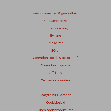
Totale
score
Reisdocumenten & gezondheid
Gebaseerd
Duurzamer reizen
op:
34
Stoelreservering
beoordelingen
By June
Stip Reizen
Scoreverdeling
GOfun
Algemene indruk
6,9
Eten
8,8
Corendon Hotels & Resorts
Ligging
8,9
Kamers
5,9
Service
7,6
Kindvriendelijk
5,2
Corendon Inspiratie
Prijs/kwaliteit
7,7
Wifi kwaliteit
5,5
Affiliates
*Actievoorwaarden
Ervaringen
van
onze
klanten
Laagste Prijs Garantie
Taal
Cookiebeleid
Nederlands (NL) (33)
Open cookievoorkeuren