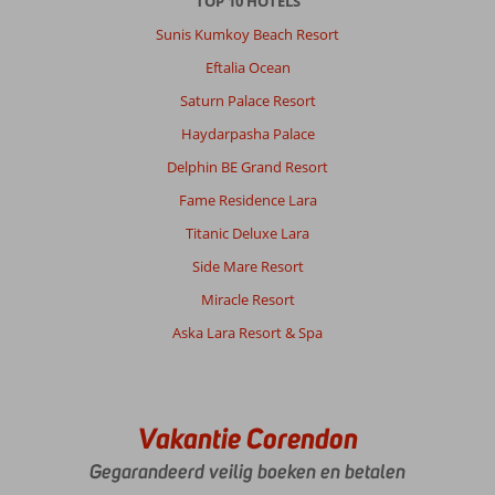
TOP 10 HOTELS
Naar
Sunis Kumkoy Beach Resort
het
strand
Eftalia Ocean
met
Saturn Palace Resort
boot
of
Haydarpasha Palace
bus.
Delphin BE Grand Resort
Leuke
winkeltjes,
Fame Residence Lara
restaurants
Titanic Deluxe Lara
en
cafeetjes
Side Mare Resort
en
Miracle Resort
heerlijk
eten.
Aska Lara Resort & Spa
Over
Fly
&
Vakantie Corendon
Go
Villa
Gegarandeerd veilig boeken en betalen
Ozalp: