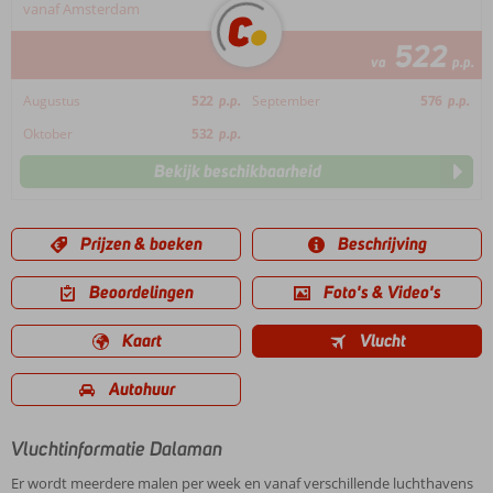
vanaf Amsterdam
522
va
p.p.
Augustus
522
p.p.
September
576
p.p.
Oktober
532
p.p.
Bekijk beschikbaarheid
Prijzen & boeken
Beschrijving
Beoordelingen
Foto's & Video's
Kaart
Vlucht
Autohuur
Vluchtinformatie Dalaman
Er wordt meerdere malen per week en vanaf verschillende luchthavens