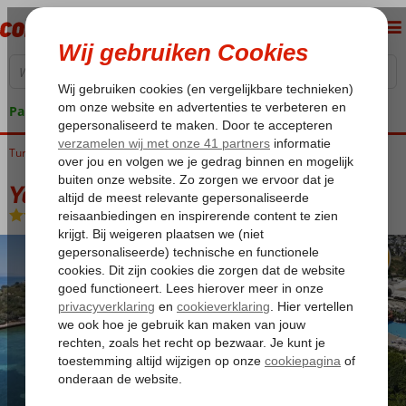
Pakketgarantie
Turkije
Home
Egeische kust
Bodrum
Turgutreis
Yasmin Bodrum Resort
Yasmin Bodrum Resort
Ultra All Inclusive
-
Hotel