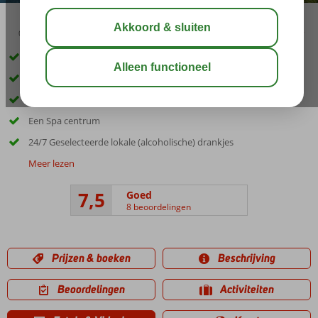
03:30
aug 31°
C
delen
bewaar
Tegen een heuvel aangebouwd
Privéstrand
Zwembad met glijbanen
Een Spa centrum
24/7 Geselecteerde lokale (alcoholische) drankjes
Meer lezen
7,5
Goed
8 beoordelingen
Prijzen & boeken
Beschrijving
Beoordelingen
Activiteiten