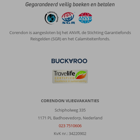
Gegarandeerd veilig boeken en betalen
daar
statiegeld
op
krijgt
heb
Corendon is aangesloten bij het ANVR, de Stichting Garantiefonds
je
Reisgelden (SGR) en het Calamiteitenfonds.
binnen
no
time
een
salaris
ervan.
Algemene indruk
6
Eten
7
Ligging
10
Kamers
6
Service
8
Kindvriendelijk
-
CORENDON VLIEGVAKANTIES
Prijs/kwaliteit
7
Wifi kwaliteit
6
Schipholweg 335
1171 PL Badhoevedorp, Nederland
Anoniem
023 7510606
10
Nederland
KvK nr.: 34220902
Met vrienden