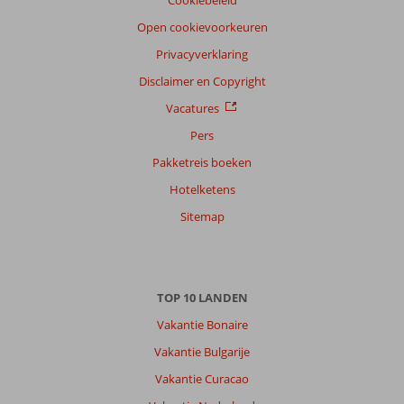
Cookiebeleid
Filter
reisgezelschap
Open cookievoorkeuren
Alle
Privacyverklaring
Sorteren
Disclaimer en Copyright
op
Vacatures
datum (nieuw > oud)
Pers
Pakketreis boeken
Anoniem
6,0
Hotelketens
Nederland
Met vrienden
,
Sitemap
27 september 2023
Over
TOP 10 LANDEN
Turgutreis:
Vakantie Bonaire
De
ligging
Vakantie Bulgarije
van
Vakantie Curacao
het
hotel