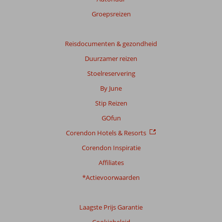
Totale
score
Groepsreizen
Gebaseerd
op:
Reisdocumenten & gezondheid
8
Duurzamer reizen
beoordelingen
Stoelreservering
By June
Scoreverdeling
Stip Reizen
Algemene indruk
7,5
Eten
7,4
Ligging
9,1
Kamers
6,5
GOfun
Service
8,0
Kindvriendelijk
7,0
Corendon Hotels & Resorts
Prijs/kwaliteit
7,8
Wifi kwaliteit
6,3
Corendon Inspiratie
Ervaringen
Affiliates
van
onze
*Actievoorwaarden
klanten
Taal
Laagste Prijs Garantie
Nederlands (NL) (2)