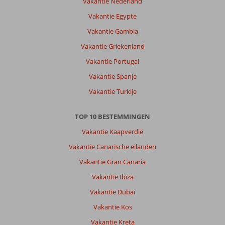
Vakantie Nederland
is
Vakantie Egypte
prachtig
gelegen.
Vakantie Gambia
De
Vakantie Griekenland
zee
is
Vakantie Portugal
in
Vakantie Spanje
september
heerlijk,
Vakantie Turkije
niet
te
TOP 10 BESTEMMINGEN
koud.
Leuke
Vakantie Kaapverdië
dagtrips
Vakantie Canarische eilanden
vanuit
het
Vakantie Gran Canaria
water
Vakantie Ibiza
of
hotel.
Vakantie Dubai
Heel
Vakantie Kos
leuke
vakantiebestemming.
Vakantie Kreta