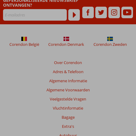
GEPERSONALISEERDE NIEUWSBRIEF
dan
ONTVANGEN?
48
maanden
worden
niet
meer
weergegeven
om
Corendon België
Corendon Denmark
Corendon Zweden
de
relevantie
van
Over Corendon
de
Adres & Telefoon
getoonde
beoordelingen
Algemene Informatie
te
Algemene Voorwaarden
garanderen.
Meer
Veelgestelde Vragen
info
Vluchtinformatie
over
onze
Bagage
beoordelingen.
Extra's
Autohuur