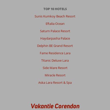
altijd
zoek,
TOP 10 HOTELS
de
fitness
Sunis Kumkoy Beach Resort
apparaten
Eftalia Ocean
zijn
verouderd
Saturn Palace Resort
en
Haydarpasha Palace
sommige
stuk.
Delphin BE Grand Resort
Duurzaamheid
Fame Residence Lara
met
het
Titanic Deluxe Lara
eten
Side Mare Resort
kan
verbeterd
Miracle Resort
worden.
Aska Lara Resort & Spa
Evenals
alle
plastic
flessen.
Als
Vakantie Corendon
je