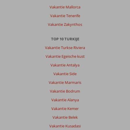
Vakantie Mallorca
Over
Yasmin
Vakantie Tenerife
Bodrum
Vakantie Zakynthos
Resort:
Het
is
TOP 10 TURKIJE
groot
Vakantie Turkse Riviera
en
kan
Vakantie Egeische kust
daarom
Vakantie Antalya
luidruchtig
zijn.
Vakantie Side
De
Vakantie Marmaris
kamers,
terassen
Vakantie Bodrum
zijn
Vakantie Alanya
niet
superschoon,
Vakantie Kemer
het
Vakantie Belek
bestek
is
Vakantie Kusadasi