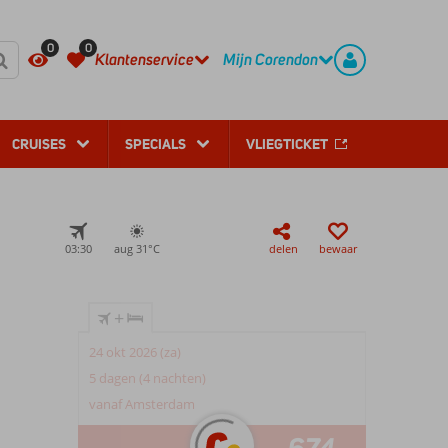
REGISTREER
CONTACT
0
0
Klantenservice
Mijn Corendon
CRUISES
SPECIALS
VLIEGTICKET
03:30
aug 31°
C
delen
bewaar
+
24 okt 2026 (za)
5 dagen (4 nachten)
vanaf Amsterdam