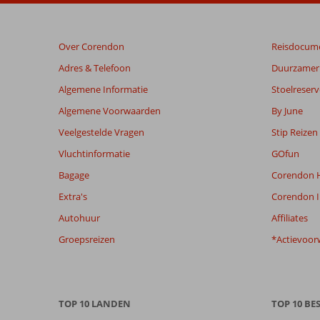
dan
48
maanden
Over Corendon
Reisdocum
worden
niet
Adres & Telefoon
Duurzamer 
meer
Algemene Informatie
Stoelreserv
weergegeven
om
Algemene Voorwaarden
By June
de
Veelgestelde Vragen
Stip Reizen
relevantie
van
Vluchtinformatie
GOfun
de
Bagage
Corendon H
getoonde
beoordelingen
Extra's
Corendon I
te
Autohuur
Affiliates
garanderen.
Meer
Groepsreizen
*Actievoor
info
over
onze
beoordelingen.
TOP 10 LANDEN
TOP 10 B