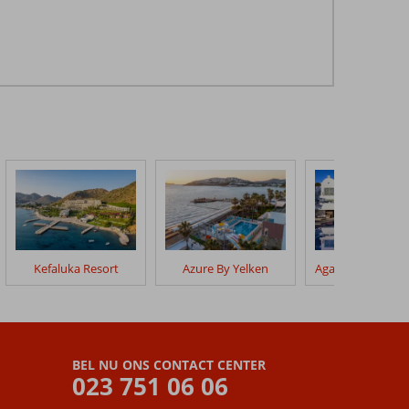
Kefaluka Resort
Azure By Yelken
BEL NU ONS CONTACT CENTER
023 751 06 06