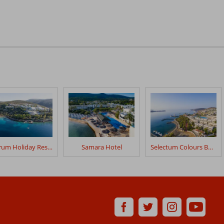
Bodrum Holiday Resort
Samara Hotel
Selectum Colours Bodrum