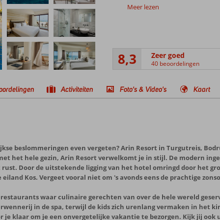
Meer lezen
8,3
Zeer goed
40 beoordelingen
oordelingen
Activiteiten
Foto's & Video's
Kaart
jkse beslommeringen even vergeten? Arin Resort in Turgutreis, Bodrum
 met het hele gezin, Arin Resort verwelkomt je in stijl. De modern in
t rust. Door de uitstekende ligging van het hotel omringd door het gr
se eiland Kos. Vergeet vooral niet om 's avonds eens de prachtige zo
terestaurants waar culinaire gerechten van over de hele wereld gese
wennerij in de spa, terwijl de kids zich urenlang vermaken in het kind
or je klaar om je een onvergetelijke vakantie te bezorgen. Kijk jij o