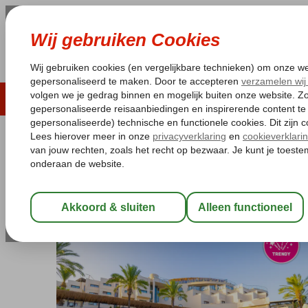
LAST MINUTE
ZOMER 2026
ZONVAKA
Pakketgarantie
Laagsteprijsgarantie*
Gratis
Turkije
Home
Egeische kust
Bodrum
Turgutreis
Arin Resort
Arin Resort
Ultra All Inclusive
-
Hotel