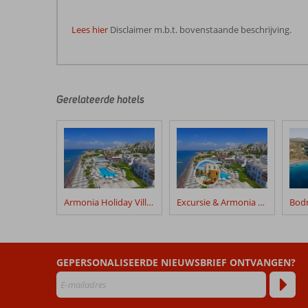
Lees hier
Disclaimer m.b.t. bovenstaande beschrijving.
De
beoordelingen
zijn
door
Gerelateerde hotels
onze
klanten
geschreven
na
hun
verblijf
in
Armonia Holiday Village
Excursie & Armonia Holiday Village
Arin
Resort
Beoordelingen
GEPERSONALISEERDE NIEUWSBRIEF ONTVANGEN?
die
ouder
zijn