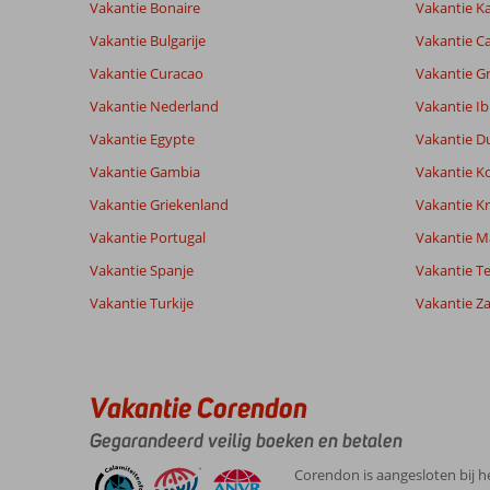
Vakantie Bonaire
Vakantie K
Totale score
Scoreverdeling
8,3
Algemene indruk
8,3
Eten
Vakantie Bulgarije
Vakantie Ca
Gebaseerd op:
Ligging
8,7
Kamers
40
Vakantie Curacao
Vakantie G
Zeer goed
Service
8,7
Kindvriende
beoordelingen
Prijs/kwaliteit
7,6
Wifi kwalite
Vakantie Nederland
Vakantie Ib
Vakantie Egypte
Vakantie D
Vakantie Gambia
Vakantie K
Ervaringen
Taal
van onze
Nederlands (NL) (27)
Vakantie Griekenland
Vakantie Kr
klanten
Vakantie Portugal
Vakantie M
Vakantie Spanje
Vakantie Te
8,0
Vakantie Turkije
Vakantie Z
Over
Algemene indruk
8
Turgutreis:
Ligging
8
Richard
Service
8
Het
Nederland
Prijs/kwaliteit
8
hotel
Vakantie Corendon
Met partner
Eten
8
staat
,
meteen
Kamers
8
Gegarandeerd veilig boeken en betalen
22 juli 2026
aan
Kindvriendelijk
-
het
Wifi kwaliteit
8
Corendon is aangesloten bij h