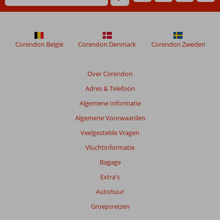
worden
niet
meer
weergegeven
om
Corendon België
Corendon Denmark
Corendon Zweden
de
relevantie
van
Over Corendon
de
Adres & Telefoon
getoonde
beoordelingen
Algemene Informatie
te
Algemene Voorwaarden
garanderen.
Meer
Veelgestelde Vragen
info
Vluchtinformatie
over
onze
Bagage
beoordelingen.
Extra's
Autohuur
Totale
score
Groepsreizen