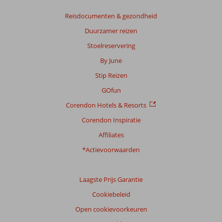
Gebaseerd
op:
Reisdocumenten & gezondheid
140
Duurzamer reizen
beoordelingen
Stoelreservering
By June
Scoreverdeling
Stip Reizen
Algemene indruk
8,2
Eten
7,1
Ligging
8,1
Kamers
7,5
GOfun
Service
8,1
Kindvriendelijk
8,0
Corendon Hotels & Resorts
Prijs/kwaliteit
8,4
Wifi kwaliteit
6,1
Corendon Inspiratie
Ervaringen
Affiliates
van
onze
*Actievoorwaarden
klanten
Taal
Laagste Prijs Garantie
Nederlands (NL) (67)
Cookiebeleid
Filter
reisgezelschap
Open cookievoorkeuren
Alle