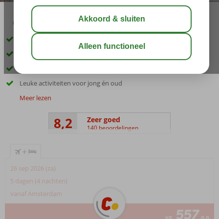
03:30
aug 31°
C
delen
bewaar
Favoriet familiehotel, direct aan het privéstrand
Zwembad met glijbanen
3 à-la-carterestaurants
Leuke activiteiten voor jong én oud
Meer lezen
8,2
Zeer goed
140 beoordelingen
+
26 sep 2026 (za)
5 dagen (4 nachten)
vanaf Amsterdam
557
va
p.p.