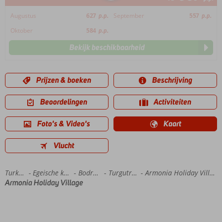
Augustus
627
p.p.
September
557
p.p.
Oktober
584
p.p.
Bekijk beschikbaarheid
Prijzen & boeken
Beschrijving
Beoordelingen
Activiteiten
Foto's & Video's
Kaart
Vlucht
Home
Turkije
Egeische kust
Bodrum
Turgutreis
Armonia Holiday Village
Armonia Holiday Village