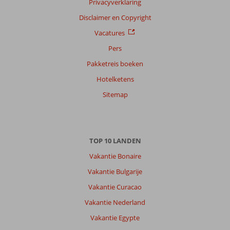
Privacyverklaring
Sorteren
Disclaimer en Copyright
op
Vacatures
datum (nieuw > oud)
Pers
Pakketreis boeken
Anoniem
8,0
Hotelketens
Nederland
Gezin met jong(e) kind(eren)
Sitemap
,
18 juli 2026
Over
TOP 10 LANDEN
Turgutreis:
Vakantie Bonaire
Turgutreis
ligt
Vakantie Bulgarije
erg
Vakantie Curacao
mooi
en
Vakantie Nederland
rustig,
Vakantie Egypte
strand
was