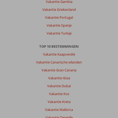
Vakantie Gambia
perfekt.
Vakantie Griekenland
Over
Vakantie Portugal
Armonia
Vakantie Spanje
Holiday
Village:
Vakantie Turkije
Hotel
was
TOP 10 BESTEMMINGEN
perfekt,
vriendelijk
Vakantie Kaapverdië
en
Vakantie Canarische eilanden
behulpzaam
personeel.
Vakantie Gran Canaria
Meer
Vakantie Ibiza
dan
genoeg
Vakantie Dubai
voorzieningen,
Vakantie Kos
eten
en
Vakantie Kreta
drinken
Vakantie Mallorca
was
lekker
Vakantie Tenerife