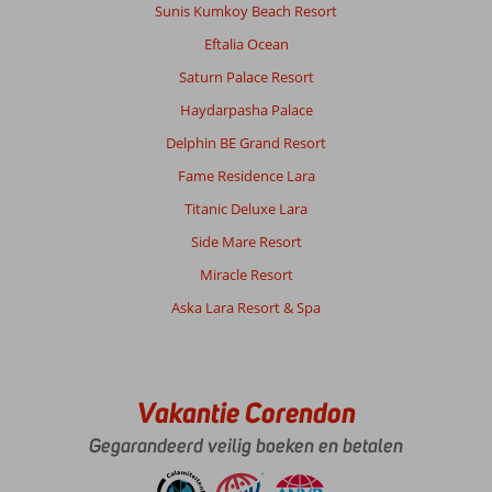
vatbaar
Sunis Kumkoy Beach Resort
rustige
Eftalia Ocean
plek
echt
Saturn Palace Resort
om
Haydarpasha Palace
tot
rust
Delphin BE Grand Resort
te
Fame Residence Lara
komen.
Titanic Deluxe Lara
Over
Side Mare Resort
Armonia
Holiday
Miracle Resort
Village:
Aska Lara Resort & Spa
Prachtige
locatie
gelijk
aan
het
Vakantie Corendon
strand
Gegarandeerd veilig boeken en betalen
geen
loopafstand