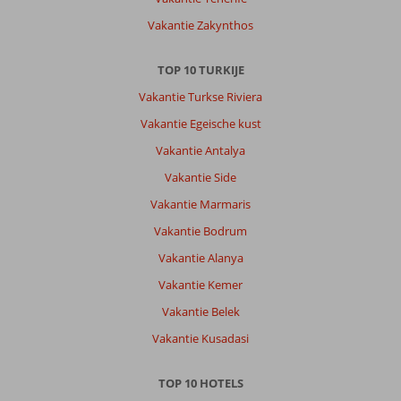
en
Vakantie Zakynthos
genoeg
afwisseling.
TOP 10 TURKIJE
Algemene indruk
8
Eten
9
Vakantie Turkse Riviera
Ligging
9
Kamers
8
Service
10
Kindvriendelijk
8
Vakantie Egeische kust
Prijs/kwaliteit
9
Wifi kwaliteit
4
Vakantie Antalya
Vakantie Side
Anoniem
7,0
Vakantie Marmaris
Nederland
Vakantie Bodrum
Gezin met jong(e) kind(eren)
,
11 juli 2026
Vakantie Alanya
Vakantie Kemer
Over
Vakantie Belek
Turgutreis:
Vakantie Kusadasi
Prachtig
locatie
TOP 10 HOTELS
herhaling