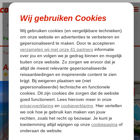
Pakketgarantie
Turkije
Home
Egeische kust
Bodrum
Turgutreis
Armonia Holiday Village
Armonia Holiday Village
All Inclusive
-
Hotel