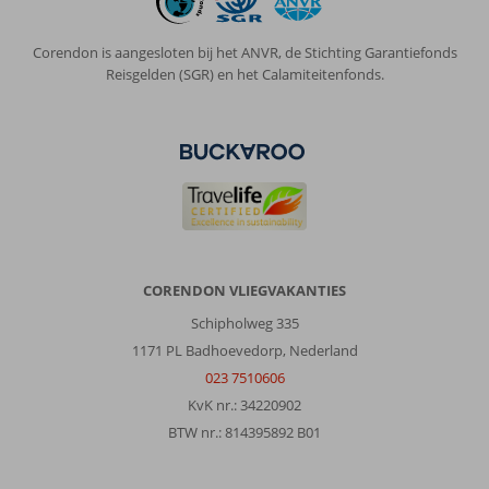
zwembad
restorant
alles
Corendon is aangesloten bij het ANVR, de Stichting Garantiefonds
bij
Reisgelden (SGR) en het Calamiteitenfonds.
de
hand.
Algemene indruk
7
Eten
5
Ligging
10
Kamers
2
Service
7
Kindvriendelijk
7
Prijs/kwaliteit
8
Wifi kwaliteit
4
Anoniem
CORENDON VLIEGVAKANTIES
8,0
Nederland
Schipholweg 335
Met partner
1171 PL Badhoevedorp, Nederland
,
023 7510606
20 juni 2026
KvK nr.: 34220902
BTW nr.: 814395892 B01
Over
Turgutreis: