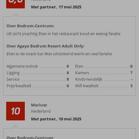
Met partner
,
17 mei 2025
Over Bodrum-Centrum:
Uit zicht prachtig Eten in het restaurant koud en weinig faratie
Over Agaya Bodrum Resort Adult Only:
Eten in de snack bar Was uitstekend warm en veel fariatie
Algemene indruk
6
Eten
6
Ligging
8
Kamers
7
Service
8
Kindvriendelijk
-
Prijs/kwaliteit
6
Wifi kwaliteit
3
Mariusz
10
Nederland
Met partner
,
10 mei 2025
Over Bodrum-Centrum: