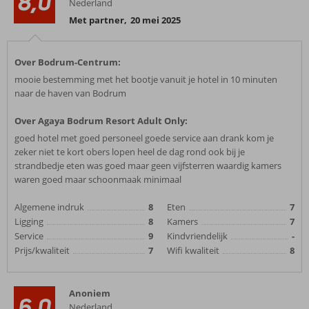
8,0
Nederland
Met partner
,
20 mei 2025
Over Bodrum-Centrum:
mooie bestemming met het bootje vanuit je hotel in 10 minuten
naar de haven van Bodrum
Over Agaya Bodrum Resort Adult Only:
goed hotel met goed personeel goede service aan drank kom je
zeker niet te kort obers lopen heel de dag rond ook bij je
strandbedje eten was goed maar geen vijfsterren waardig kamers
waren goed maar schoonmaak minimaal
Algemene indruk
8
Eten
7
Ligging
8
Kamers
7
Service
9
Kindvriendelijk
-
Prijs/kwaliteit
7
Wifi kwaliteit
8
Anoniem
6,0
Nederland