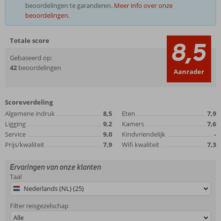
beoordelingen te garanderen.
Meer info over onze
beoordelingen.
Totale score
8,5
Gebaseerd op:
42
beoordelingen
Aanrader
Scoreverdeling
Algemene indruk
8,5
Eten
7,9
Ligging
9,2
Kamers
7,6
Service
9,0
Kindvriendelijk
-
Prijs/kwaliteit
7,9
Wifi kwaliteit
7,3
Ervaringen van onze klanten
Taal
Nederlands (NL) (25)
Filter reisgezelschap
Alle