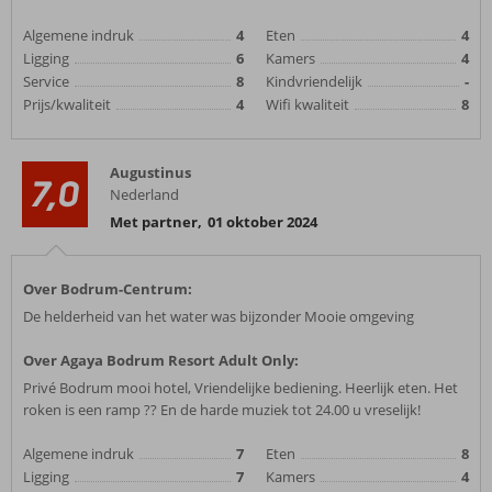
Algemene indruk
4
Eten
4
Ligging
6
Kamers
4
Service
8
Kindvriendelijk
-
Prijs/kwaliteit
4
Wifi kwaliteit
8
Augustinus
7,0
Nederland
Met partner
,
01 oktober 2024
Over Bodrum-Centrum:
De helderheid van het water was bijzonder Mooie omgeving
Over Agaya Bodrum Resort Adult Only:
Privé Bodrum mooi hotel, Vriendelijke bediening. Heerlijk eten. Het
roken is een ramp ?? En de harde muziek tot 24.00 u vreselijk!
Algemene indruk
7
Eten
8
Ligging
7
Kamers
4