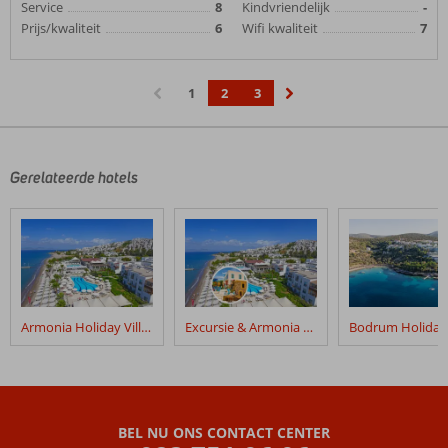
Service
8
Kindvriendelijk
-
Prijs/kwaliteit
6
Wifi kwaliteit
7
1
2
3
‹
›
Gerelateerde hotels
Armonia Holiday Village
Excursie & Armonia Holiday Village
BEL NU ONS CONTACT CENTER