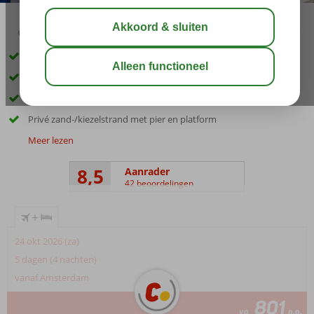
03:30
aug 31°
C
delen
bewaar
Only Adult: minimale leeftijd 16 jaar
Nieuw management vanaf 2023
Prachtig uitzicht op het kasteel van Bodrum
Privé zand-/kiezelstrand met pier en platform
Meer lezen
8,5
Aanrader
42 beoordelingen
+
24 okt 2026 (za)
5 dagen (4 nachten)
vanaf Amsterdam
801
va
p.p.