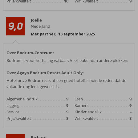
Prijs/kwaliteit
10
Wifi kwaliteit
9
Joelle
9,0
Nederland
Met partner
,
13 september 2025
Over Bodrum-Centrum:
Bodrum is voor herhaling vatbaar. Veel leuker dan andere plekken.
Over Agaya Bodrum Resort Adult Only:
Hotel privé Bodrum is echt een goed hotel! is ook de reden dat de
vakantie nog leuk geweest is.
Algemene indruk
9
Eten
9
Ligging
9
Kamers
9
Service
9
Kindvriendelijk
-
Prijs/kwaliteit
8
Wifi kwaliteit
8
Richard