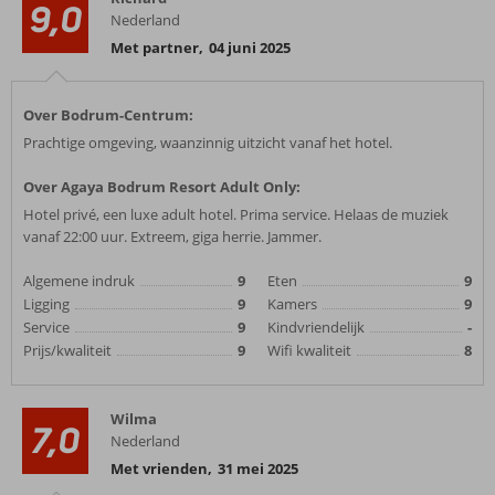
9,0
Nederland
Met partner
,
04 juni 2025
Over Bodrum-Centrum:
Prachtige omgeving, waanzinnig uitzicht vanaf het hotel.
Over Agaya Bodrum Resort Adult Only:
Hotel privé, een luxe adult hotel. Prima service. Helaas de muziek
vanaf 22:00 uur. Extreem, giga herrie. Jammer.
Algemene indruk
9
Eten
9
Ligging
9
Kamers
9
Service
9
Kindvriendelijk
-
Prijs/kwaliteit
9
Wifi kwaliteit
8
Wilma
7,0
Nederland
Met vrienden
,
31 mei 2025