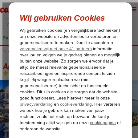
Pakketgarantie
Home
Turkije
Egeische kust
Bodrum
Bodrum-Centrum
Agaya Bodrum Resort Adult Only
Agaya Bodrum Resort Adult Only
Ultra All Inclusive
-
Hotel