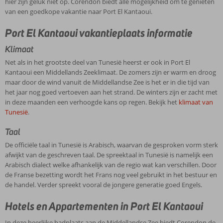
hier zijn geluk niet op. Corendon biedt alle mogelijkheid om te genieten
van een goedkope vakantie naar Port El Kantaoui.
Port El Kantaoui vakantieplaats informatie
Klimaat
Net als in het grootste deel van Tunesië heerst er ook in Port El
Kantaoui een Middellands Zeeklimaat. De zomers zijn er warm en droog
maar door de wind vanuit de Middellandse Zee is het er in die tijd van
het jaar nog goed vertoeven aan het strand. De winters zijn er zacht met
in deze maanden een verhoogde kans op regen. Bekijk het
klimaat van
Tunesië
.
Taal
De officiële taal in Tunesië is Arabisch, waarvan de gesproken vorm sterk
afwijkt van de geschreven taal. De spreektaal in Tunesië is namelijk een
Arabisch dialect welke afhankelijk van de regio wat kan verschillen. Door
de Franse bezetting wordt het Frans nog veel gebruikt in het bestuur en
de handel. Verder spreekt vooral de jongere generatie goed Engels.
Hotels en Appartementen in Port El Kantaoui
In deze heerlijke badplaats aan de Middellandse Zee biedt Corendon de