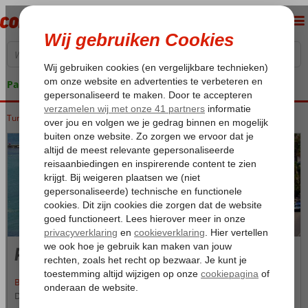
Pakketgarantie
Tunesië
Home
Golf van Hammamet
Port el Kantaoui
Port el Kantaoui
Bekijk het actuele reisadvies voor Tunesië
De vakantiebestemming Port El Kantaoui ligt aan de kust van de