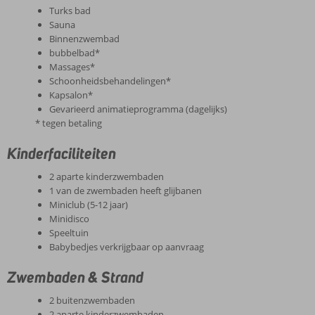
Turks bad
Sauna
Binnenzwembad
bubbelbad*
Massages*
Schoonheidsbehandelingen*
Kapsalon*
Gevarieerd animatieprogramma (dagelijks)
* tegen betaling
Kinderfaciliteiten
2 aparte kinderzwembaden
1 van de zwembaden heeft glijbanen
Miniclub (5-12 jaar)
Minidisco
Speeltuin
Babybedjes verkrijgbaar op aanvraag
Zwembaden & Strand
2 buitenzwembaden
2 aparte kinderzwembaden