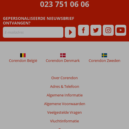
023 751 06 06
onze
klanten
geschreven
GEPERSONALISEERDE NIEUWSBRIEF
na
ONTVANGEN?
hun
verblijf
in
El
Mouradi
Skanes
Corendon België
Corendon Denmark
Corendon Zweden
Beoordelingen
die
Over Corendon
ouder
Adres & Telefoon
zijn
dan
Algemene Informatie
48
Algemene Voorwaarden
maanden
worden
Veelgestelde Vragen
niet
Vluchtinformatie
meer
weergegeven