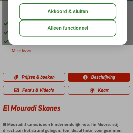
03:00
01:00
aug 32°
C
delen
bewaar
Direct aan het strand
Meerdere zwembaden en restaurants
Miniclub voor de kinderen
Meer lezen
Prijzen & boeken
Beschrijving
Foto's & Video's
Kaart
El Mouradi Skanes
El Mouradi Skanes is een kindvriendelijk hotel in Moorse stijl
direct aan het strand gelegen. Een ideaal hotel voor gezinnen