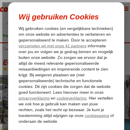
Pakketgarantie
Tunesië
Home
Golf van Hammamet
Skanes
El Mouradi Skanes
El Mouradi Skanes
All Inclusive
-
Hotel