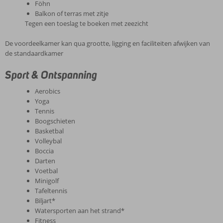
Föhn
Balkon of terras met zitje
Tegen een toeslag te boeken met zeezicht
De voordeelkamer kan qua grootte, ligging en faciliteiten afwijken van
de standaardkamer
Sport & Ontspanning
Aerobics
Yoga
Tennis
Boogschieten
Basketbal
Volleybal
Boccia
Darten
Voetbal
Minigolf
Tafeltennis
Biljart*
Watersporten aan het strand*
Fitness