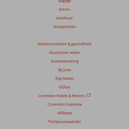
Bagage
om
Extra's
de
relevantie
Autohuur
van
Groepsreizen
de
getoonde
beoordelingen
Reisdocumenten & gezondheid
te
garanderen.
Duurzamer reizen
Meer
Stoelreservering
info
over
By June
onze
Stip Reizen
beoordelingen.
GOfun
Corendon Hotels & Resorts
Corendon Inspiratie
Affiliates
*Actievoorwaarden